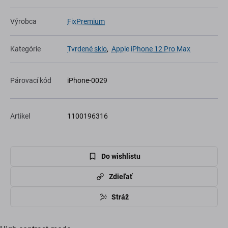
Výrobca
FixPremium
Kategórie
Tvrdené sklo
,
Apple iPhone 12 Pro Max
Párovací kód
iPhone-0029
Artikel
1100196316
Do wishlistu
Zdieľať
Stráž