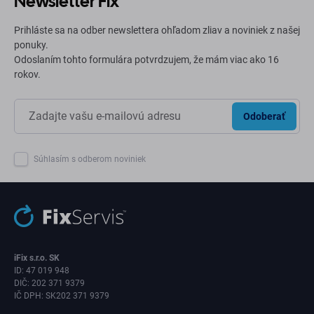
Newsletter Fix
Prihláste sa na odber newslettera ohľadom zliav a noviniek z našej
ponuky.
Odoslaním tohto formulára potvrdzujem, že mám viac ako 16
rokov.
Odoberať
Súhlasím s odberom noviniek
iFix s.r.o. SK
ID: 47 019 948
DIČ: 202 371 9379
IČ DPH: SK202 371 9379