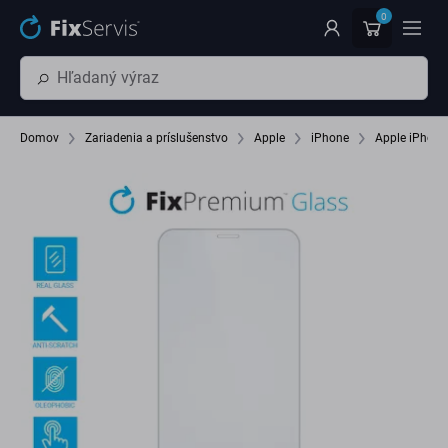
Preskočiť na hlavný obsah
0
Domov
Zariadenia a príslušenstvo
Apple
iPhone
Apple iPhone