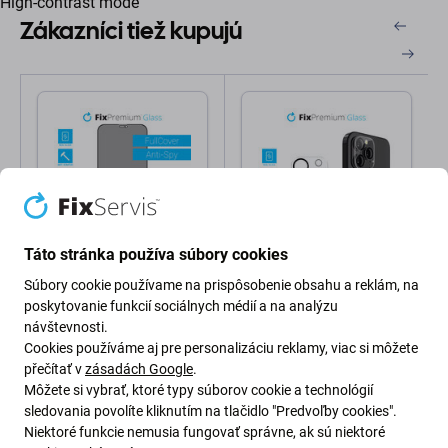
High-contrast mode
Zákazníci tiež kupujú
Táto stránka používa súbory cookies
FixPremium
FixPremium
Súbory cookie používame na prispôsobenie obsahu a reklám, na
FixPremium Privacy Anti-
FixPremium Glass -
Spy Glass - Tvrdené Sklo
Tvrdené Sklo zadnej
poskytovanie funkcií sociálnych médií a na analýzu
pre iPhone 12 Pro Max
kamery pre iPhone 12
návštevnosti.
Pro Max
Cookies používáme aj pre personalizáciu reklamy, viac si môžete
5,99 €
0,99 €
přečítať v
zásadách Google
.
Skladom
Skladom
Môžete si vybrať, ktoré typy súborov cookie a technológií
sledovania povolíte kliknutím na tlačidlo "Predvoľby cookies".
Niektoré funkcie nemusia fungovať správne, ak sú niektoré