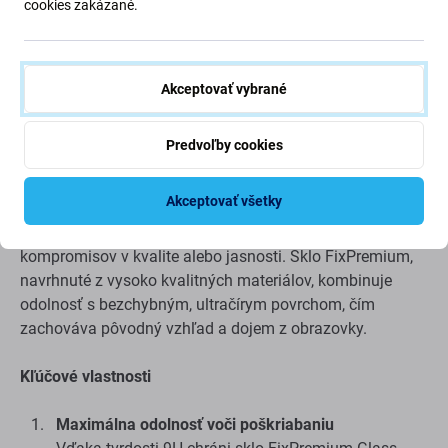
cookies zakázané.
Akceptovať vybrané
Popis a špecifikácia
Doprava a vrátenie
Predvoľby cookies
Akceptovať všetky
FixPremium Glass - Tvrdené sklo
Poskytuje výnimočnú ochranu obrazovky bez
kompromisov v kvalite alebo jasnosti. Sklo FixPremium,
navrhnuté z vysoko kvalitných materiálov, kombinuje
odolnosť s bezchybným, ultračírym povrchom, čím
zachováva pôvodný vzhľad a dojem z obrazovky.
Kľúčové vlastnosti
Maximálna odolnosť voči poškriabaniu