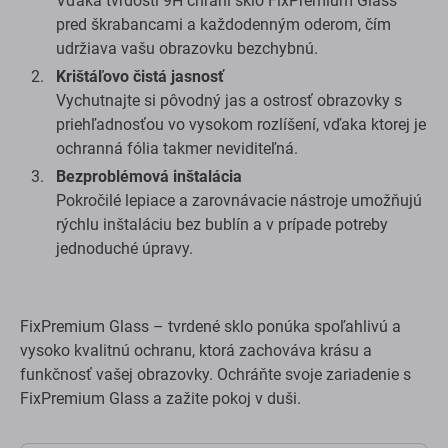
Vďaka tvrdosti 9H chráni sklo FixPremium Glass
pred škrabancami a každodenným oderom, čím
udržiava vašu obrazovku bezchybnú.
Krištáľovo čistá jasnosť
Vychutnajte si pôvodný jas a ostrosť obrazovky s
priehľadnosťou vo vysokom rozlíšení, vďaka ktorej je
ochranná fólia takmer neviditeľná.
Bezproblémová inštalácia
Pokročilé lepiace a zarovnávacie nástroje umožňujú
rýchlu inštaláciu bez bublín a v prípade potreby
jednoduché úpravy.
FixPremium Glass – tvrdené sklo ponúka spoľahlivú a
vysoko kvalitnú ochranu, ktorá zachováva krásu a
funkčnosť vašej obrazovky. Ochráňte svoje zariadenie s
FixPremium Glass a zažite pokoj v duši.