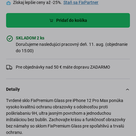
Získaj lepšie ceny až -25%.
Staň sa FixPartner
Pridať do košíka
SKLADOM 2 ks
Doručujeme nasledujúci pracovný deň. 11. aug. (objednanie
do 15:00)
Pre objednávky nad 50 € máte dopravu ZADARMO
Detaily
Tvrdené sklo FixPremium Glass pre iPhone 12 Pro Max ponúka
vysoko kvalitnú ochranu obrazovky s odolnosťou proti
poškriabaniu 9H, ultra jasným povrchom a jednoduchou
inštaláciou bez bublín. Zachovajte krásu a funkčnosť obrazovky
bez námahy so sklom FixPremium Glass pre spoľahlivú a trvalú
ochranu.