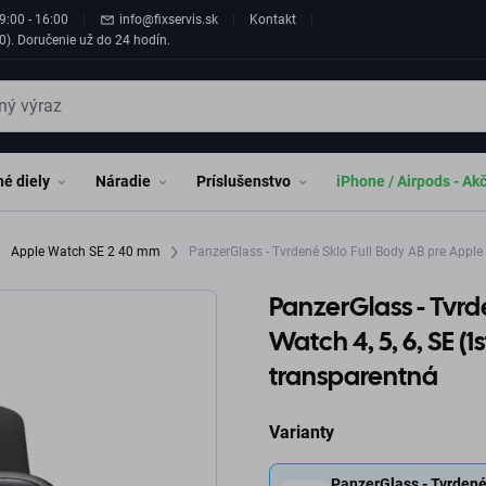
9:00 - 16:00
info@fixservis.sk
Kontakt
0). Doručenie už do 24 hodín.
é diely
Náradie
Príslušenstvo
iPhone / Airpods - Ak
Apple Watch SE 2 40 mm
PanzerGlass - Tvrdené Sklo Full Body AB pre Apple 
PanzerGlass - Tvrd
Watch 4, 5, 6, SE (
transparentná
Varianty
PanzerGlass - Tvrdené 