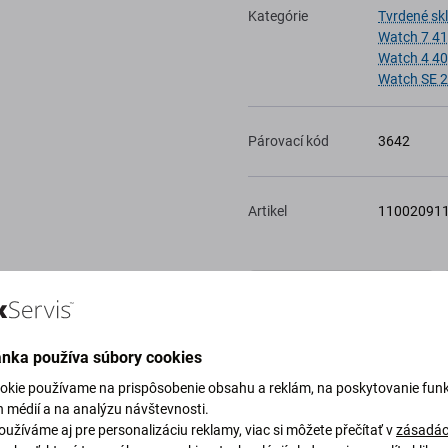
Kategórie
Tvrdené sk
Watch 7 4
Watch 4 4
Watch SE 
Párovací kód
3642
Artikel
11002091
Do wishlistu
ánka používa súbory cookies
okie používame na prispôsobenie obsahu a reklám, na poskytovanie funk
h médií a na analýzu návštevnosti.
užíváme aj pre personalizáciu reklamy, viac si môžete přečítať v
zásadác