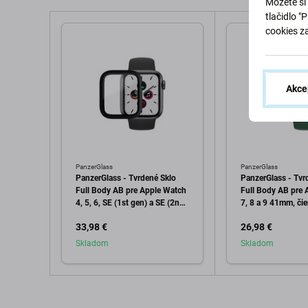
Môžete si 
tlačidlo "
cookies z
Akce
PanzerGlass
PanzerGlass
PanzerGlass - Tvrdené Sklo
PanzerGlass - Tvr
Full Body AB pre Apple Watch
Full Body AB pre 
4, 5, 6, SE (1st gen) a SE (2nd
7, 8 a 9 41mm, čie
gen) 40mm, čierna
33,98 €
26,98 €
Skladom
Skladom
Pridať do košíka
Pridať d