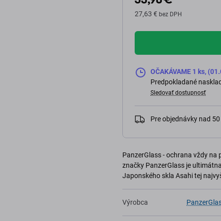
27,63 €
bez DPH
OČAKÁVAME 1 ks, (01.
Predpokladané nasklad
Sledovať dostupnosť
Pre objednávky nad 5
PanzerGlass - ochrana vždy na 
značky PanzerGlass je ultimátn
Japonského skla Asahi tej najvyšš
Výrobca
PanzerGla