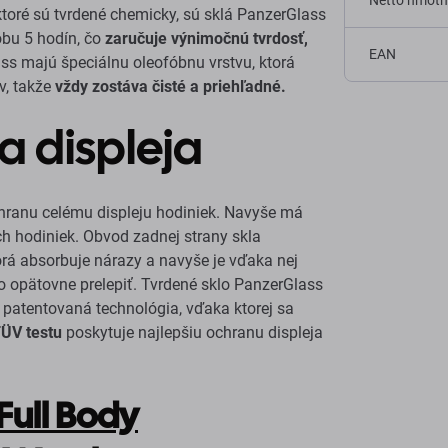
Netto hmotn
 ktoré sú tvrdené chemicky, sú sklá PanzerGlass
obu 5 hodín, čo
zaručuje výnimočnú tvrdosť,
EAN
ss majú špeciálnu oleofóbnu vrstvu, ktorá
v, takže
vždy zostáva
čisté a priehľadné.
 displeja
chranu celému displeju hodiniek. Navyše má
ch hodiniek. Obvod zadnej strany skla
torá absorbuje nárazy a navyše je vďaka nej
o opätovne prelepiť. Tvrdené sklo PanzerGlass
 patentovaná technológia, vďaka ktorej sa
TÜV testu
poskytuje najlepšiu ochranu displeja
Full Body