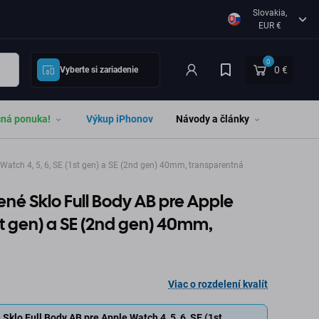
Slovakia,
EUR €
0
0 €
Vyberte si zariadenie
čná ponuka!
Výkup iPhonov
Návody a články
Watch 4, 5, 6, SE (1st gen) a SE (2nd gen) 40mm, transparentná
ené Sklo Full Body AB pre Apple
1st gen) a SE (2nd gen) 40mm,
Viac o rozdelení kvalít
Sklo Full Body AB pre Apple Watch 4, 5, 6, SE (1st