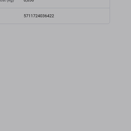
osť (kg)
0,030
5711724036422