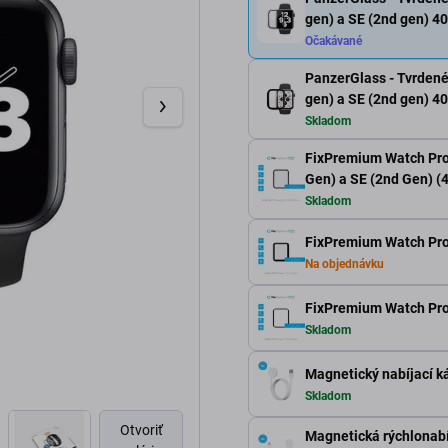
gen) a SE (2nd gen) 4
Očakávané
PanzerGlass - Tvrdené 
gen) a SE (2nd gen) 4
Skladom
FixPremium Watch Prote
Gen) a SE (2nd Gen) 
Skladom
FixPremium Watch Prot
Na objednávku
FixPremium Watch Prot
Skladom
Magnetický nabíjací ká
Skladom
Otvoriť
Magnetická rýchlonabí