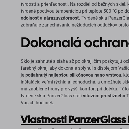
tvrdosti a priehľadnosti. Na rozdiel od bežných skiel,
tvrdené poctivou temperáciou pri teplote 500 °C po d
odolnosť a nárazuvzdornosť.
Tvrdené sklá PanzerGla
zabraňuje zanechávaniu nežiaducich odtlačkov prsto
Dokonalá ochrana
Sklo je zahnuté a siaha až po okraj, čím poskytujú o
farebný okraj, aby dokonale splynul s displejom Vaši
je
potiahnutý najlepšou silikónovou nano vrstvou
, k
inštalácia veľmi rýchla a jednoduchá, a umožňuje skl
má zaoblené hrany pre vyšší komfort pri dotyku. Táto
tvrdené sklá PanzerGlass stali
víťazom prestížneho 
Vašich hodiniek.
Vlastnosti PanzerGlass 