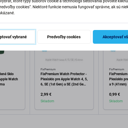
vybrať, ktoré typy súborov cookie a technológií sledovania povolíte klikn
Predvoľby cookies". Niektoré funkcie nemusia fungovať správne, ak sú nie
akázané.
ptovať vybrané
Predvoľby cookies
Akceptovať v
FixPremium
FixPremium
dené Sklo
FixPremium Watch Protector -
FixPremium 
Apple Watch
Plexisklo pre Apple Watch 4, 5,
Plexisklo pr
rna
6, SE (1st Gen) a SE (2nd Gen)
a 9 (41mm)
(40mm)
2,99 €
0,99 €
Skladom
Skladom
o košíka
Pridať do košíka
Pri