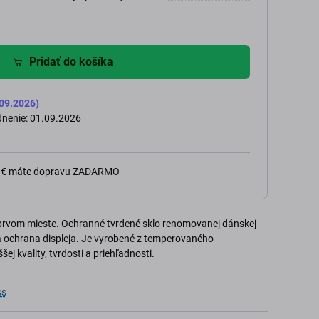
Pridať do košíka
09.2026)
nenie: 01.09.2026
0 € máte dopravu ZADARMO
prvom mieste. Ochranné tvrdené sklo renomovanej dánskej
a ochrana displeja. Je vyrobené z temperovaného
ej kvality, tvrdosti a priehľadnosti.
ss