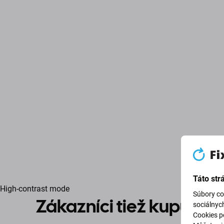
Táto str
High-contrast mode
Súbory co
Zákazníci tiež kupujú
sociálnyc
Cookies po