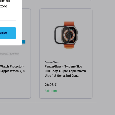
utím na
ktoré
šetky
PanzerGlass
Panzer
Watch Protector -
PanzerGlass - Tvrdené Sklo
Panzer
e Apple Watch 7, 8
Full Body AB pre Apple Watch
Full 
Ultra 1st Gen a 2nd Gen
4, 5, 
(49mm), transparentná
gen) 
26,98 €
33,98
Skladom
Skla
dať do košíka
Pridať do košíka