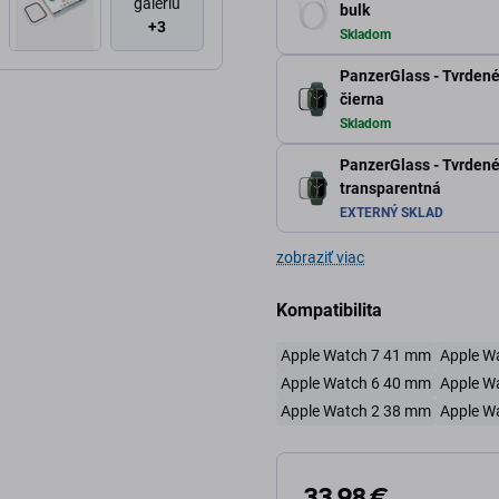
galériu
bulk
+3
Skladom
PanzerGlass - Tvrdené
čierna
Skladom
PanzerGlass - Tvrdené
transparentná
EXTERNÝ SKLAD
zobraziť viac
Kompatibilita
Apple Watch 7 41 mm
Apple W
Apple Watch 6 40 mm
Apple W
Apple Watch 2 38 mm
Apple W
33,98 €