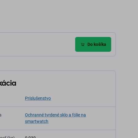
Do košíka
kácia
Príslušenstvo
a
Ochranné tvrdené sklo a fólie na
smartwatch