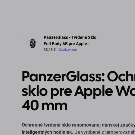
PanzerGlass - Tvrdené Sklo
Full Body AB pre Apple
Watch 4, 5, 6, SE (1st gen) a
33,98 €
Očakávané
SE (2nd gen) 40mm,
transparentná
PanzerGlass: Och
sklo pre Apple W
40 mm
Ochranné tvrdené sklo renomovanej dánskej značky 
inteligentných hodiniek.
Je vyrobené z temperovaného