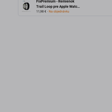
FixPremium - Remienok
Trail Loop pre Apple Watch
(38, 40 a 41mm), čierna
11,98 €
Na objednávku