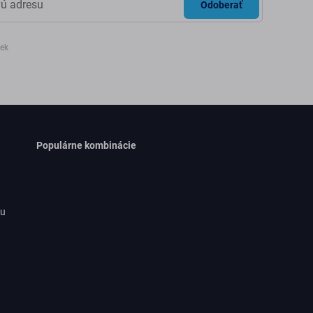
Odoberať
iek
Populárne kombinácie
ru