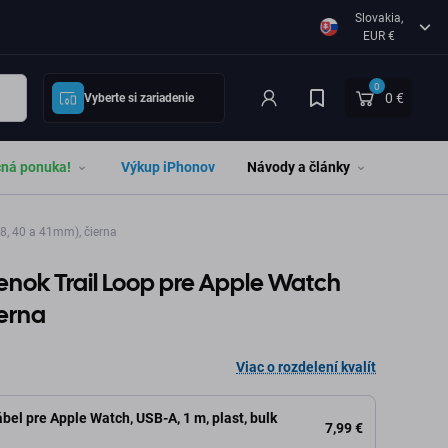
Slovakia,
EUR €
0
0 €
Vyberte si zariadenie
čná ponuka!
Výkup iPhonov
Návody a články
8, 40 a 41mm), čierna
enok Trail Loop pre Apple Watch
ierna
Viac o rozdelení kvalít
bel pre Apple Watch, USB-A, 1 m, plast, bulk
7,99 €