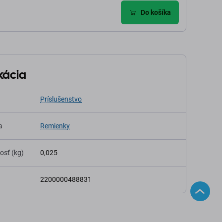
Do košíka
kácia
Príslušenstvo
a
Remienky
osť (kg)
0,025
2200000488831