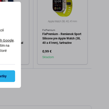
cií
FixPremium
FixPre
- Nylonový
FixPremium - Remienok Sport
FixPr
e Apple Watch
Silicone pre Apple Watch (38,
Loop p
h Google
.
mm), international
40 a 41mm), tartrazine
45 a 4
utím na
ktoré
0,99 €
8,98 
Skladom
Skla
dať do košíka
Pridať do košíka
šetky