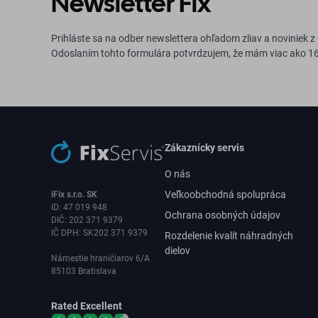
Newsletter Fix
Prihláste sa na odber newslettera ohľadom zliav a noviniek z
Odoslaním tohto formulára potvrdzujem, že mám viac ako 16
Zákaznícky servis
O nás
Veľkoobchodná spolupráca
iFix s.r.o. SK
ID: 47 019 948
Ochrana osobných údajov
DIČ: 202 371 9379
IČ DPH: SK202 371 9379
Rozdelenie kvalít náhradných
dielov
Námestie hraničiarov 6/A
85103 Bratislava
Rated Excellent