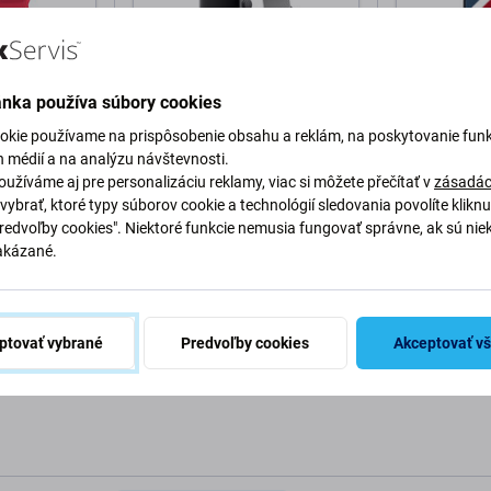
ánka používa súbory cookies
okie používame na prispôsobenie obsahu a reklám, na poskytovanie funk
FixPremium
FixPremium
kónový
FixPremium - Remienok
FixPremium 
h médií a na analýzu návštevnosti.
le Watch
Milanese Loop pre Apple
Remienok pr
užíváme aj pre personalizáciu reklamy, viac si môžete přečítať v
zásadác
červená
Watch (38, 40 a 41mm),
(38, 40 a 41
vybrať, ktoré typy súborov cookie a technológií sledovania povolíte klikn
strieborná
Predvoľby cookies". Niektoré funkcie nemusia fungovať správne, ak sú nie
4,49 €
5,98 €
akázané.
Skladom
Skladom
o košíka
Pridať do košíka
Pri
ptovať vybrané
Predvoľby cookies
Akceptovať v