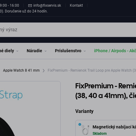
9:00 - 16:00
info@fixservis.sk
Kontakt
0). Doručenie už do 24 hodín.
é diely
Náradie
Príslušenstvo
iPhone / Airpods - Ak
Apple Watch 8 41 mm
FixPremium - Remienok Trail Loop pre Apple Watch (3
FixPremium - Remi
(38, 40 a 41mm), č
Varianty
Magnetický nabíjací ká
Skladom