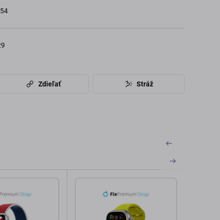
454
29
Zdieľať
Stráž