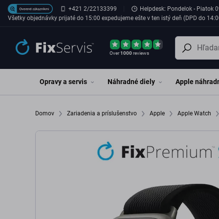
Preskočiť na hlavný obsah
+421 2/22133399
Helpdesk: Pondelok - Piatok 0
Všetky objednávky prijaté do 15:00 expedujeme ešte v ten istý deň (DPD do 14:0
Over
1000
reviews
Opravy a servis
Náhradné diely
Apple náhradn
Domov
Zariadenia a príslušenstvo
Apple
Apple Watch