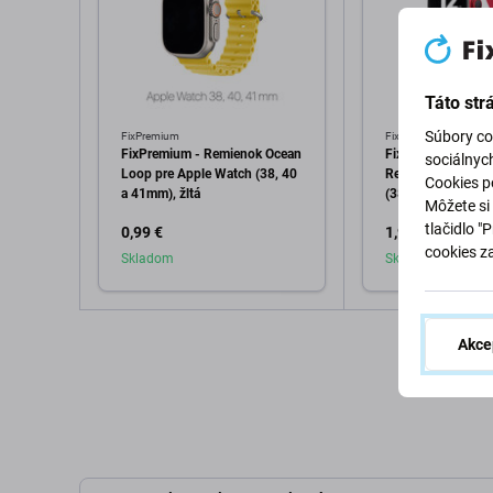
Táto str
Súbory co
FixPremium
FixPremium
FixPremium - Remienok Ocean
FixPremium - Sili
sociálnyc
Loop pre Apple Watch (38, 40
Remienok pre App
Cookies po
a 41mm), žltá
(38, 40 a 41mm), 
Môžete si 
tlačidlo "
0,99 €
1,99 €
cookies z
Skladom
Skladom
Pridať do košíka
Pridať d
Akce