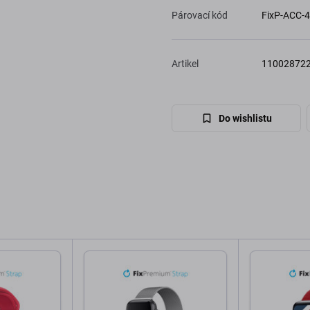
Párovací kód
FixP-ACC-
Artikel
11002872
Do wishlistu