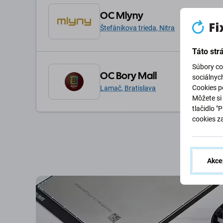
OC Mlyny
Štefánikova trieda, Nitra
Táto str
Súbory co
OC Bory Mall
sociálnyc
Cookies po
Lamač, Bratislava
Môžete si 
tlačidlo "
cookies z
Akce