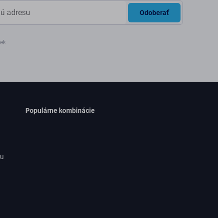
Odoberať
iek
Populárne kombinácie
ru