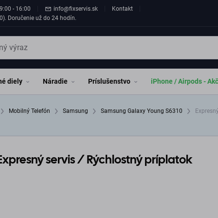
9:00 - 16:00
info@fixservis.sk
Kontakt
0). Doručenie už do 24 hodín.
é diely
Náradie
Príslušenstvo
iPhone / Airpods - Ak
Mobilný Telefón
Samsung
Samsung Galaxy Young S6310
Expresný 
presný servis / Rýchlostný príplatok