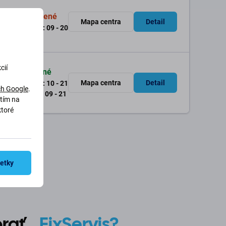
Zatvorené
 03
Mapa centra
Detail
Po - Ne: 09 - 20
cií
Otvorené
01
Mapa centra
Detail
Po - Pia: 10 - 21
h Google
.
So - Ne: 09 - 21
utím na
ktoré
šetky
ybrať
FixServis?