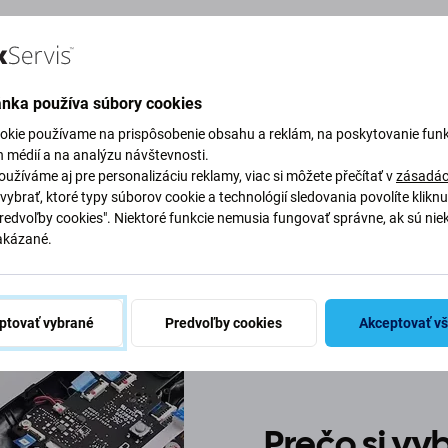
Telefón:
+421 37/221 33
ánka používa súbory cookies
okie používame na prispôsobenie obsahu a reklám, na poskytovanie funk
h médií a na analýzu návštevnosti.
Telefón:
+421 2/221 333 
užíváme aj pre personalizáciu reklamy, viac si môžete přečítať v
zásadác
vybrať, ktoré typy súborov cookie a technológií sledovania povolíte klikn
Predvoľby cookies". Niektoré funkcie nemusia fungovať správne, ak sú nie
akázané.
ptovať vybrané
Predvoľby cookies
Akceptovať v
Prečo si v