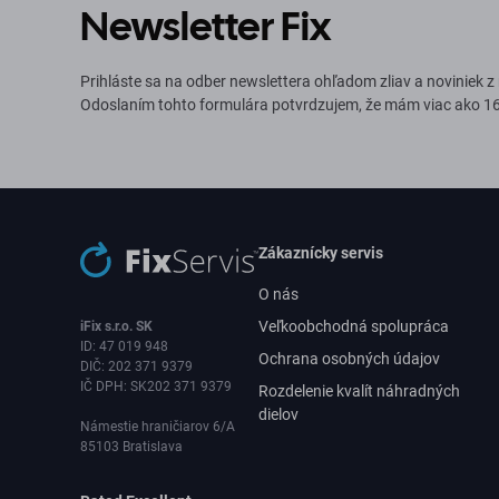
Newsletter Fix
Prihláste sa na odber newslettera ohľadom zliav a noviniek z
Odoslaním tohto formulára potvrdzujem, že mám viac ako 16
Zákaznícky servis
O nás
Veľkoobchodná spolupráca
iFix s.r.o. SK
ID: 47 019 948
Ochrana osobných údajov
DIČ: 202 371 9379
IČ DPH: SK202 371 9379
Rozdelenie kvalít náhradných
dielov
Námestie hraničiarov 6/A
85103 Bratislava