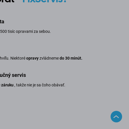
ta
500 tisíc opravami za sebou.
chvíľu. Niektoré
opravy
zvládneme
do 30 minút.
učný servis
e
záruku
, takže nie je sa čoho obávať.