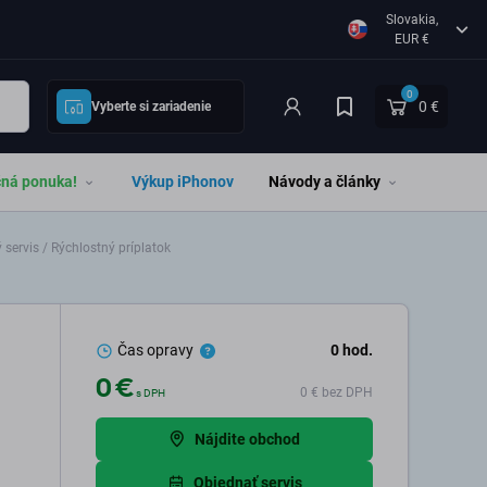
Slovakia,
EUR €
0
0 €
Vyberte si zariadenie
čná ponuka!
Výkup iPhonov
Návody a články
servis / Rýchlostný príplatok
Čas opravy
0
hod.
0 €
0 €
bez DPH
s DPH
Nájdite obchod
Objednať servis