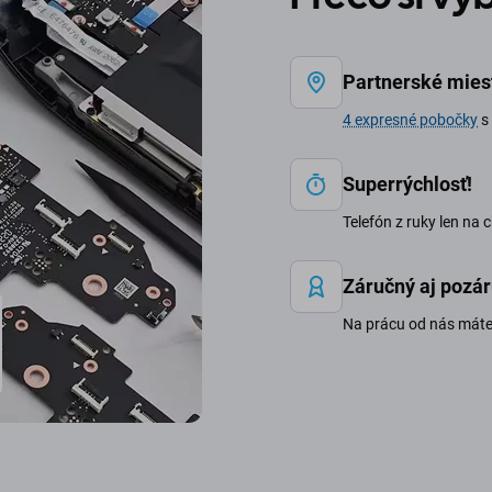
Partnerské mies
4 expresné pobočky
s 
Superrýchlosť!
Telefón z ruky len na 
Záručný aj pozár
Na prácu od nás mát