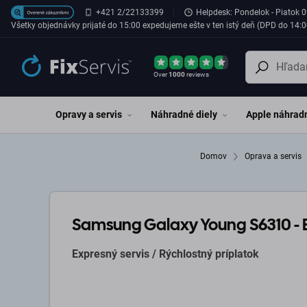
Preskočiť na hlavný obsah
+421 2/22133399
Helpdesk: Pondelok - Piatok 0
Všetky objednávky prijaté do 15:00 expedujeme ešte v ten istý deň (DPD do 14:0
Over
1000
reviews
Opravy a servis
Náhradné diely
Apple náhradn
Domov
Oprava a servis
Samsung Galaxy Young S6310 - Ex
Expresný servis / Rýchlostný príplatok