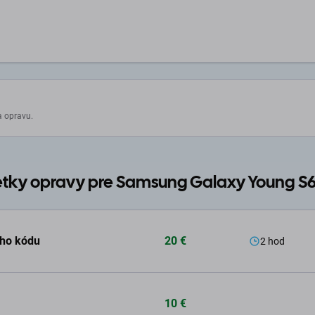
a opravu.
tky opravy pre Samsung Galaxy Young S
ého kódu
20 €
2 hod
10 €