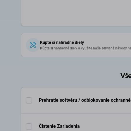
Kúpte si náhradné diely
Kúpte si náhradné diely a využite naše servisné návody n
Vše
Prehratie softvéru / odblokovanie ochrann
Čistenie Zariadenia