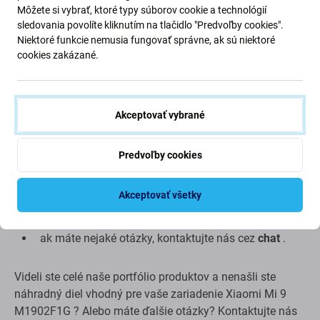
Môžete si vybrať, ktoré typy súborov cookie a technológií
Montáž a tipy:
sledovania povolíte kliknutím na tlačidlo "Predvoľby cookies".
Niektoré funkcie nemusia fungovať správne, ak sú niektoré
Na montáž alebo demontáž je potrebné špeciálne
cookies zakázané.
náradie, ktoré nájdete v našej ponuke
pri montáži dávajte pozor na krehké časti konektorov
pred montážou otestujte funkčnosť dielu
Akceptovať vybrané
snažte sa vykonávať opravy v suchom, bezprašnom
prostredí bez priameho slnečného žiarenia
Predvoľby cookies
montáž dielu by mala vykonávať kvalifikovaná
osoba
Akceptovať všetky
nezodpovedáme za žiadne škody spôsobené počas
inštalácie
ak máte nejaké otázky, kontaktujte nás cez
chat
.
Videli ste celé naše portfólio produktov a nenašli ste
náhradný diel vhodný pre vaše zariadenie Xiaomi Mi 9
M1902F1G ? Alebo máte ďalšie otázky? Kontaktujte nás