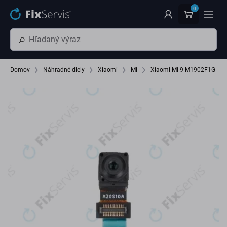
Preskočiť na hlavný obsah
0
Domov
Náhradné diely
Xiaomi
Mi
Xiaomi Mi 9 M1902F1G