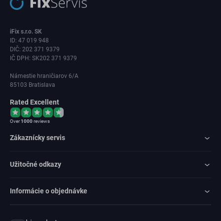
iFix s.r.o. SK
ID: 47 019 948
DIČ: 202 371 9379
IČ DPH: SK202 371 9379
Námestie hraničiarov 6/A
85103 Bratislava
Rated Excellent
Over
1000
reviews
Zákaznícky servis
Užitočné odkazy
Informácie o objednávke