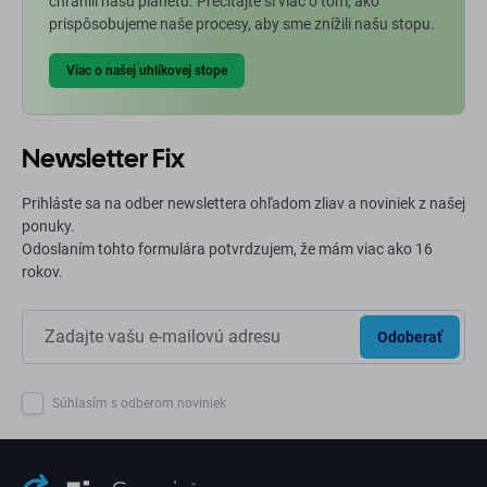
chránili našu planétu. Prečítajte si viac o tom, ako
prispôsobujeme naše procesy, aby sme znížili našu stopu.
Viac o našej uhlíkovej stope
Newsletter Fix
Prihláste sa na odber newslettera ohľadom zliav a noviniek z našej
ponuky.
Odoslaním tohto formulára potvrdzujem, že mám viac ako 16
rokov.
Odoberať
Súhlasím s odberom noviniek