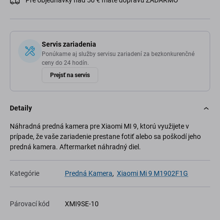
Pre objednávky nad 50 € máte dopravu ZADARMO
Servis zariadenia
Ponúkame aj služby servisu zariadení za bezkonkurenčné
ceny do 24 hodín.
Prejsť na servis
Detaily
Náhradná predná kamera pre Xiaomi MI 9, ktorú využijete v
prípade, že vaše zariadenie prestane fotiť alebo sa poškodí jeho
predná kamera. Aftermarket náhradný diel.
Kategórie
Predná Kamera
,
Xiaomi Mi 9 M1902F1G
Párovací kód
XMI9SE-10