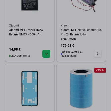
Xiaomi
Xiaomi
Xiaomi Mi 11 M2011K2G -
Xiaomi Mi Electric Scooter Pro,
Batéria BM4X 4600mAh
Pro 2 - Batéria Li-Ion
12800mAh
179,98 €
14,98 €
OČAKÁVAME 6 ks,
SKLADOM 10+ ks
(08.10.2026)
-35 %