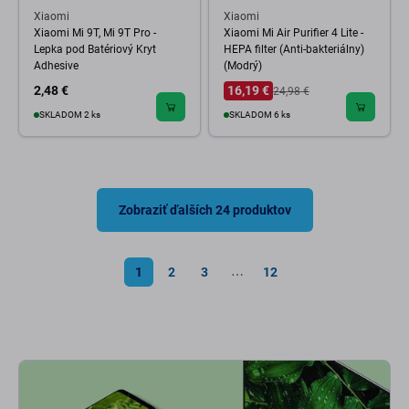
Xiaomi
Xiaomi
Xiaomi Mi 9T, Mi 9T Pro -
Xiaomi Mi Air Purifier 4 Lite -
Lepka pod Batériový Kryt
HEPA filter (Anti-bakteriálny)
Adhesive
(Modrý)
2,48 €
16,19 €
24,98 €
SKLADOM 2 ks
SKLADOM 6 ks
Zobraziť ďalších 24 produktov
1
2
3
12
⋯