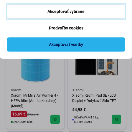
Flex Kábel
3300mAh
Akceptovať vybrané
2,98 €
11,98 €
SKLADOM 1 ks
SKLADOM 3 ks
Predvoľby cookies
-33 %
Akceptovať všetky
Xiaomi
Xiaomi
Xiaomi Mi Mijia Air Purifier 4 -
Xiaomi Redmi Pad SE - LCD
HEPA filter (Anti-bakteriálny)
Displej + Dotykové Sklo TFT
(Modrý)
44,98 €
16,69 €
24,98 €
OČAKÁVAME 1 ks,
SKLADOM 5 ks
(03.09.2026)