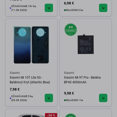
6,98 €
OČAKÁVAME 10+ ks,
(11.08.2026)
SKLADOM 2 ks
Xiaomi
Xiaomi
Xiaomi Mi 10T Lite 5G -
Xiaomi Mi 9T Pro - Batéria
Batériový Kryt (Atlantic Blue)
BP40 4000mAh
7,98 €
9,98 €
OČAKÁVAME 5 ks,
(03.09.2026)
SKLADOM 1 ks
-34 %