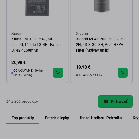
Xiaomi
Xiaomi
Xiaomi Mi 11 Lite 4G, Mi 11
Xiaomi Mi Air Purifier 1, 2, 2C,
Lite 5G, 11 Lite 5G NE - Batéria
2H, 2S, 3, 3C, 3H, Pro - HEPA
BP42 4250mAh
Filter (Aktívny uhlík)
20,98 €
19,98 €
OČAKÁVAME 10+ ks,
(11.08.2026)
SKLADOM 10+ ks
Filtrovať
24 z 265 produktov
Top produkty
Baterie a lepky
Ihneď k odberu Petržalka
Kry