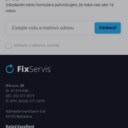
Odoslaním tohto formulára potvrdzujem, že mám viac ako 16
rokov.
Odoberať
Súhlasím s odberom noviniek
iFix s.r.o. SK
ID: 47 019 948
DIČ: 202 371 9379
IČ DPH: SK202 371 9379
Námestie hraničiarov 6/A
85103 Bratislava
Rated Excellent