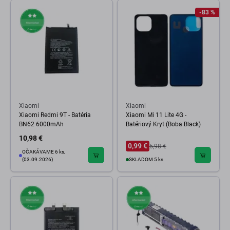
-83 %
Xiaomi
Xiaomi
Xiaomi Redmi 9T - Batéria
Xiaomi Mi 11 Lite 4G -
BN62 6000mAh
Batériový Kryt (Boba Black)
10,98 €
0,99 €
5,98 €
OČAKÁVAME 6 ks,
(03.09.2026)
SKLADOM 5 ks