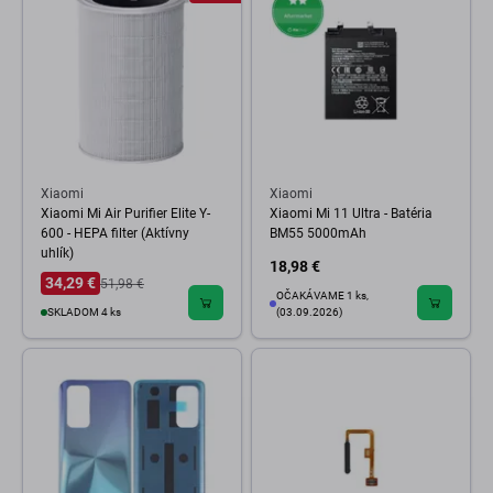
Xiaomi
Xiaomi
Xiaomi Mi Air Purifier Elite Y-
Xiaomi Mi 11 Ultra - Batéria
600 - HEPA filter (Aktívny
BM55 5000mAh
uhlík)
18,98 €
34,29 €
51,98 €
OČAKÁVAME 1 ks,
SKLADOM 4 ks
(03.09.2026)