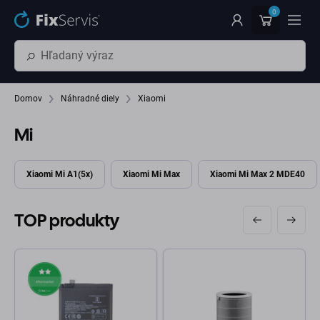
Preskočiť na hlavný obsah
0
Domov
Náhradné diely
Xiaomi
Mi
Xiaomi Mi A1(5x)
Xiaomi Mi Max
Xiaomi Mi Max 2 MDE40
TOP produkty