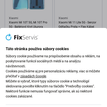
Xiaomi
Xiaomi
Xiaomi Mi 10T 5G, Mi 10T Pro
Xiaomi Mi 11 Lite 5G - Senzor
5G - Batériový Kryt (Aurora
Odtlačku Prsta + Flex Kábel
Blue)
(Boba Black)
7,98 €
12,98 €
SKLADOM 5 ks
SKLADOM 1 ks
Táto stránka používa súbory cookies
Súbory cookie používame na prispôsobenie obsahu a reklám, na
poskytovanie funkcií sociálnych médií a na analýzu
návštevnosti.
Cookies používáme aj pre personalizáciu reklamy, viac si môžete
přečítať v
zásadách Google
.
Môžete si vybrať, ktoré typy súborov cookie a technológií
sledovania povolíte kliknutím na tlačidlo "Predvoľby cookies".
Niektoré funkcie nemusia fungovať správne, ak sú niektoré
cookies zakázané.
Xiaomi
Xiaomi
Xiaomi Mi 11 Lite 5G - LCD
Xiaomi Mi 9 - Batéria BM3L