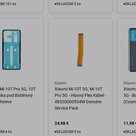
M 10+ ks
SKLADOM 3 ks
SKLAD
o košíka
Do košíka
D
Xiaomi
Xiaomi
Mi 10T Pro 5G, 10T
Xiaomi Mi 10T 5G, Mi 10T
Xiaomi
pka pod Batériový
Pro 5G - Hlavný Flex Kábel -
5G - B
hesive
48320000554W Genuine
(Cosmi
Service Pack
24,98 €
11,98 
M 4 ks
SKLADOM 3 ks
SKLAD