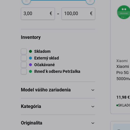
-
€
€
Inventory
Skladom
Externý sklad
Xiaomi
Očakávané
Xiaomi 
Ihneď k odberu Petržalka
Pro 5G 
5000m
Model vášho zariadenia
11,98 €
SKLADO
Kategória
Originalita
D