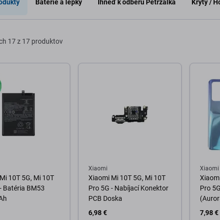
odukty
Baterie a lepky
Ihneď k odberu Petržalka
Kryty / 
ch
17 z 17 produktov
Xiaomi
Xiaomi
Mi 10T 5G, Mi 10T
Xiaomi Mi 10T 5G, Mi 10T
Xiaomi
- Batéria BM53
Pro 5G - Nabíjací Konektor
Pro 5G
Ah
PCB Doska
(Auror
6,98 €
7,98 €