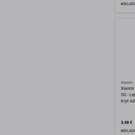
SKLADO
D
Xiaomi
Xiaomi 
5G - Le
Kryt Ad
3,48 €
SKLADO