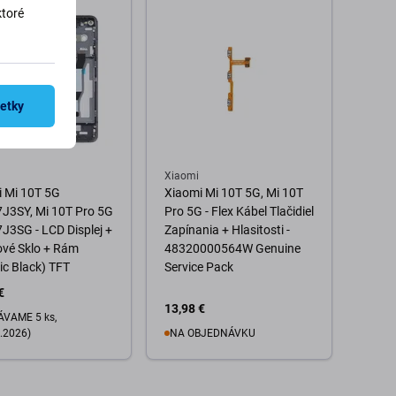
ktoré
šetky
Xiaomi
 Mi 10T 5G
Xiaomi Mi 10T 5G, Mi 10T
J3SY, Mi 10T Pro 5G
Pro 5G - Flex Kábel Tlačidiel
3SG - LCD Displej +
Zapínania + Hlasitosti -
ové Sklo + Rám
48320000564W Genuine
c Black) TFT
Service Pack
€
13,98 €
VAME 5 ks,
.2026)
NA OBJEDNÁVKU
Do košíka