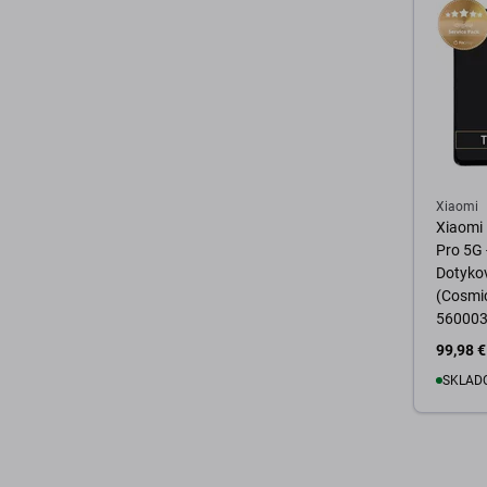
Xiaomi
Xiaomi 
Pro 5G 
Dotyko
(Cosmic
560003
Service
99,98 €
SKLADO
D