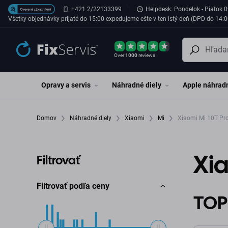
Preskočiť na hlavný obsah
+421 2/22133399
Helpdesk: Pondelok - Piatok 0
Všetky objednávky prijaté do 15:00 expedujeme ešte v ten istý deň (DPD do 14:0
Over
1000
reviews
Opravy a servis
Náhradné diely
Apple náhradn
Domov
Náhradné diely
Xiaomi
Mi
Xiaomi Mi 10T P
Xi
Filtrovať
Filtrovať podľa ceny
TOP