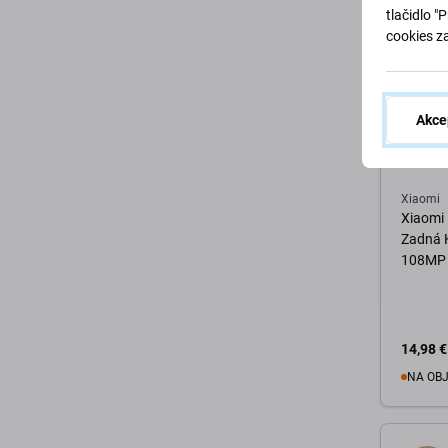
tlačidlo "
cookies z
Akce
Xiaomi
Xiaomi 
Zadná 
108MP
14,98 €
NA OB
D