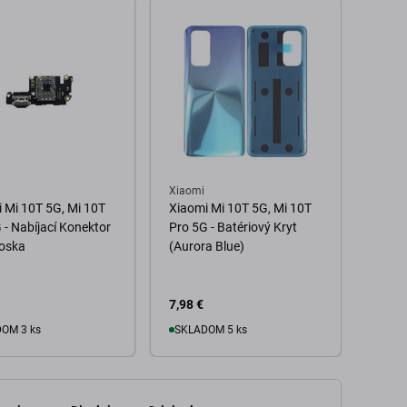
Xiaomi
Xiaom
 Mi 10T 5G, Mi 10T
Xiaomi Mi 10T 5G, Mi 10T
Xiaom
 - Nabíjací Konektor
Pro 5G - Batériový Kryt
5G - 
oska
(Aurora Blue)
(Cosm
7,98 €
11,98
OM 3 ks
SKLADOM 5 ks
o košíka
Do košíka