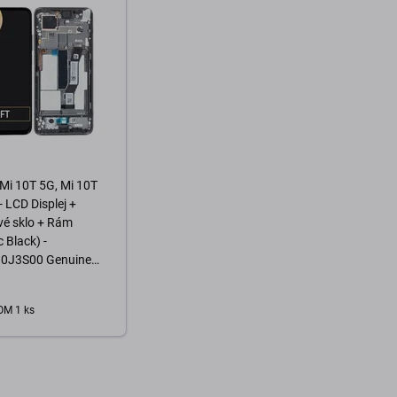
D
Mi 10T 5G, Mi 10T
- LCD Displej +
vé sklo + Rám
 Black) -
0J3S00 Genuine
 Pack
M 1 ks
o košíka