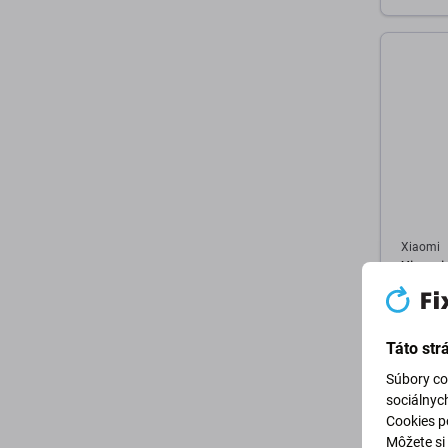
D
Xiaomi
Xiaomi 
Sklíčko
Táto str
2,98 €
Súbory co
SKLADO
sociálnyc
Cookies po
Môžete si 
D