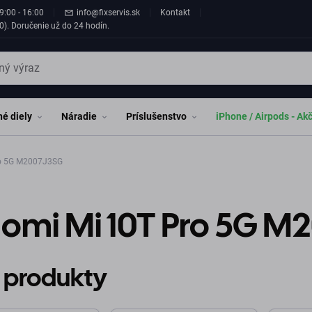
9:00 - 16:00
info@fixservis.sk
Kontakt
0). Doručenie už do 24 hodín.
é diely
Náradie
Príslušenstvo
iPhone / Airpods - Ak
ro 5G M2007J3SG
aomi Mi 10T Pro 5G M
 produkty