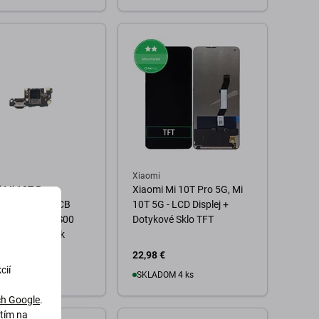
o košíka
Do košíka
Xiaomi
 Mi 10T Pro -
Xiaomi Mi 10T Pro 5G, Mi
cí Konektor PCB
10T 5G - LCD Displej +
 - 5600010J3S00
Dotykové Sklo TFT
e Service Pack
€
22,98 €
cií
BJEDNÁVKU
SKLADOM 4 ks
h Google
.
utím na
o košíka
Do košíka