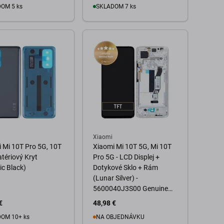
OM 5 ks
SKLADOM 7 ks
o košíka
Do košíka
Xiaomi
 Mi 10T Pro 5G, 10T
Xiaomi Mi 10T 5G, Mi 10T
atériový Kryt
Pro 5G - LCD Displej +
c Black)
Dotykové Sklo + Rám
(Lunar Silver) -
5600040J3S00 Genuine
Service Pack
€
48,98 €
OM 10+ ks
NA OBJEDNÁVKU