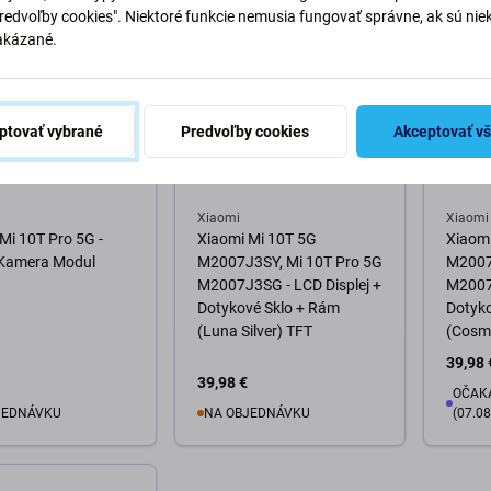
Predvoľby cookies". Niektoré funkcie nemusia fungovať správne, ak sú nie
akázané.
ptovať vybrané
Predvoľby cookies
Akceptovať v
Xiaomi
Xiaomi
Mi 10T Pro 5G -
Xiaomi Mi 10T 5G
Xiaomi
Kamera Modul
M2007J3SY, Mi 10T Pro 5G
M2007
M2007J3SG - LCD Displej +
M2007J
Dotykové Sklo + Rám
Dotyk
(Luna Silver) TFT
(Cosmi
39,98 
39,98 €
OČAKÁ
JEDNÁVKU
NA OBJEDNÁVKU
(07.08
o košíka
Do košíka