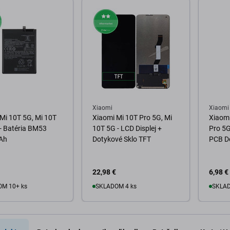
Xiaomi
Xiaomi
Mi 10T 5G, Mi 10T
Xiaomi Mi 10T Pro 5G, Mi
Xiaomi
- Batéria BM53
10T 5G - LCD Displej +
Pro 5G
Ah
Dotykové Sklo TFT
PCB D
22,98 €
6,98 €
M 10+ ks
SKLADOM 4 ks
SKLAD
o košíka
Do košíka
D