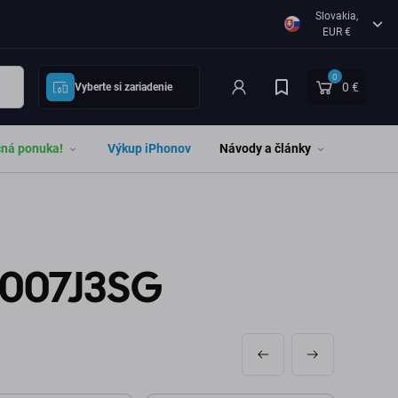
Slovakia,
EUR €
0
0 €
Vyberte si zariadenie
čná ponuka!
Výkup iPhonov
Návody a články
2007J3SG