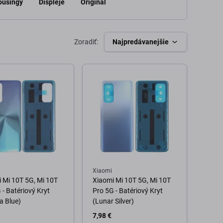
Housingy
Displeje
Original
Zoradiť:
Najpredávanejšie
Xiaomi
 Mi 10T 5G, Mi 10T
Xiaomi Mi 10T 5G, Mi 10T
 - Batériový Kryt
Pro 5G - Batériový Kryt
a Blue)
(Lunar Silver)
7,98 €