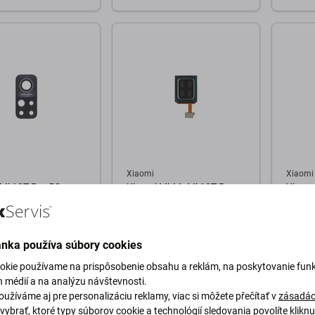
o košíka
Do košíka
D
Xiaomi
Xiaomi
Mi 10T Pro 5G -
Xiaomi Mi 11, Mi 10T Pro
Xiaomi
 Zadnej Kamery
5G, Mi 10T 5G - Slúchadlo
Nabíja
Doska
Genuin
ánka používa súbory cookies
2,98 €
29,98 
okie používame na prispôsobenie obsahu a reklám, na poskytovanie funk
M 5 ks
NA OBJEDNÁVKU
NA O
h médií a na analýzu návštevnosti.
užíváme aj pre personalizáciu reklamy, viac si môžete přečítať v
zásadác
vybrať, ktoré typy súborov cookie a technológií sledovania povolíte klikn
o košíka
Do košíka
D