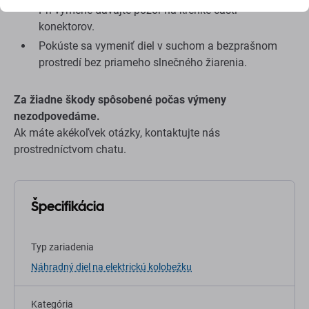
Pri výmene dávajte pozor na krehké časti
konektorov.
Pokúste sa vymeniť diel v suchom a bezprašnom
prostredí bez priameho slnečného žiarenia.
Za žiadne škody spôsobené počas výmeny
nezodpovedáme.
Ak máte akékoľvek otázky, kontaktujte nás
prostredníctvom chatu.
Špecifikácia
Typ zariadenia
Náhradný diel na elektrickú kolobežku
Kategória