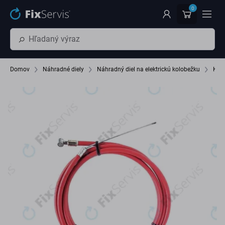
Preskočiť na hlavný obsah
0
Domov
Náhradné diely
Náhradný diel na elektrickú kolobežku
Káb