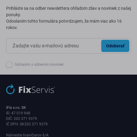
Prihláste sa na odber newslettera ohľadom zliav a noviniek z našej
ponuky.
Odoslaním tohto formulára potvrdzujem, že mám viac ako 16
rokov.
Odoberať
Súhlasím s odberom noviniek
iFix s.r.o. SK
ID: 47 019 948
DIČ: 202 371 9379
IČ DPH: SK202 371 9379
Námestie hraničiarov 6/A