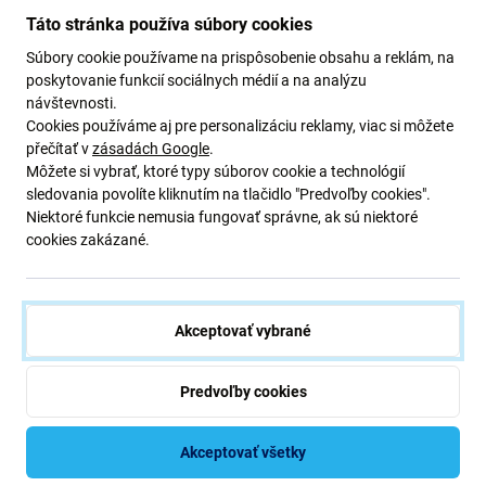
perfektnou náhradou. Je navrhnuté tak, aby obnovilo
Táto stránka používa súbory cookies
optimálny brzdný výkon
, zaisťuje rýchle a spoľahlivé
Súbory cookie používame na prispôsobenie obsahu a reklám, na
nastavenie rýchlosti a vrátilo vašu kolobežku späť do
poskytovanie funkcií sociálnych médií a na analýzu
plnej funkčnosti
.
návštevnosti.
Cookies používáme aj pre personalizáciu reklamy, viac si môžete
Kvalita náhradných dielov
přečítať v
zásadách Google
.
Môžete si vybrať, ktoré typy súborov cookie a technológií
sledovania povolíte kliknutím na tlačidlo "Predvoľby cookies".
Náhradné diely
z aftermarketu
vyrába tretia strana, nie
Niektoré funkcie nemusia fungovať správne, ak sú niektoré
priamo výrobca zariadenia. Ide o kópiu originálu a
cookies zakázané.
náhradný diel dodaný ako aftermarket sa môže
minimálne líšiť vo funkčnosti, kvalite alebo vzhľade.
Tipy pred výmenou:
Akceptovať vybrané
Výmenu dielov by mala vykonať kvalifikovaná
Predvoľby cookies
osoba.
Na výmenu je potrebné špeciálne
náradie
.
Akceptovať všetky
Pred výmenou otestujte funkčnosť dielu.