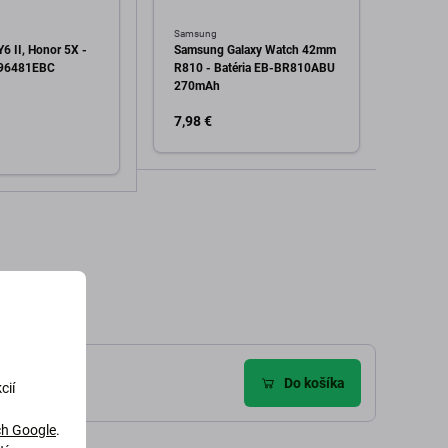
Samsung
Samsu
6 II, Honor 5X -
Samsung Galaxy Watch 42mm
Samsu
396481EBC
R810 - Batéria EB-BR810ABU
2 44m
270mAh
BR82
7,98 €
6,98 
Skla
Pridať do košíka
dať do košíka
zie (9)
Do košíka
cií
h Google
.