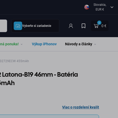
Slovakia,
EUR €
0
0 €
Vyberte si zariadenie
čná ponuka!
Výkup iPhonov
Návody a články
B532729ECW 455mAh
 Latona-B19 46mm - Batéria
5mAh
Viac o rozdelení kvalít