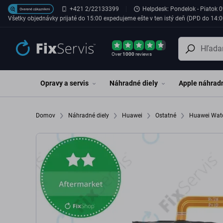
Preskočiť na hlavný obsah
+421 2/22133399
Helpdesk: Pondelok - Piatok 0
Všetky objednávky prijaté do 15:00 expedujeme ešte v ten istý deň (DPD do 14:0
Over
1000
reviews
Opravy a servis
Náhradné diely
Apple náhradn
Domov
Náhradné diely
Huawei
Ostatné
Huawei Wat