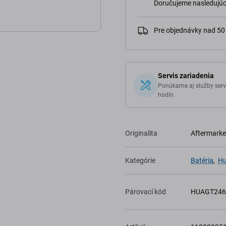
Doručujeme nasledujúci
Pre objednávky nad 5
Servis zariadenia
Ponúkame aj služby serv
hodín.
Originalita
Aftermarke
Kategórie
Batéria
,
Hu
Párovací kód
HUAGT246