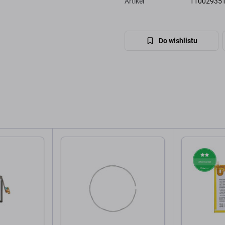
Artikel
11002935
Do wishlistu