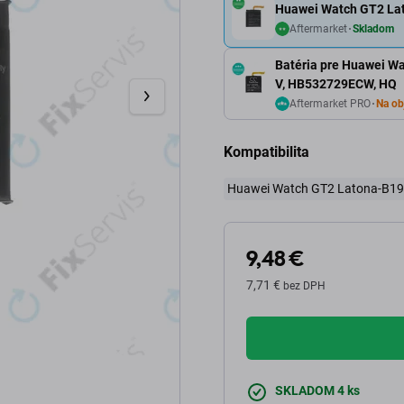
Huawei Watch GT2 La
Aftermarket
Skladom
Batéria pre Huawei W
V, HB532729ECW, HQ
Aftermarket PRO
Na ob
Kompatibilita
Huawei Watch GT2 Latona-B1
9,48 €
7,71 €
bez DPH
SKLADOM 4 ks