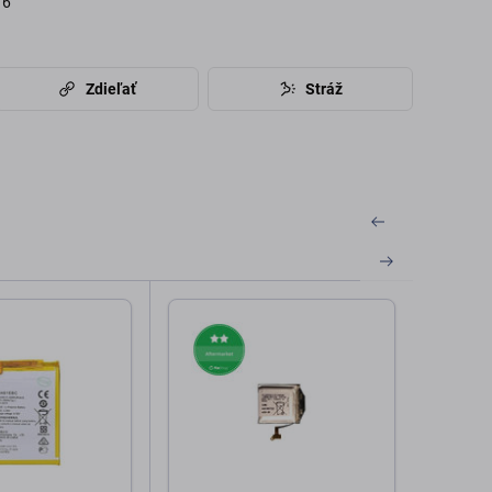
16
Zdieľať
Stráž