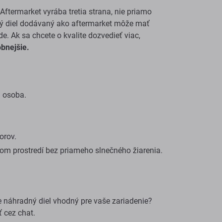
ftermarket vyrába tretia strana, nie priamo
dný diel dodávaný ako aftermarket môže mať
e. Ak sa chcete o kvalite dozvedieť viac,
obnejšie.
á osoba.
orov.
om prostredí bez priameho slnečného žiarenia.
ste náhradný diel vhodný pre vaše zariadenie?
 cez chat.