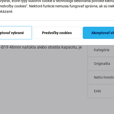
vybrať, ktoré typy súborov cookie a technológií sledovania povolíte klikn
Predvoľby cookies". Niektoré funkcie nemusia fungovať správne, ak sú nie
akázané.
tch GT2 Latona-B19
Špecifi
ptovať vybrané
Predvoľby cookies
Akceptovať v
Typ zariaden
B19 46mm nafúkla alebo stratila kapacitu, je
Kategória
Originalita
Netto hmotn
EAN