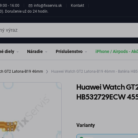
9:00 - 16:00
info@fixservis.sk
Kontakt
0). Doručenie už do 24 hodín.
é diely
Náradie
Príslušenstvo
iPhone / Airpods - Ak
ch GT2 Latona-B19 46mm
Huawei Watch GT2 Latona-B19 46mm - Batéria H
Huawei Watch GT2
HB532729ECW 45
Varianty