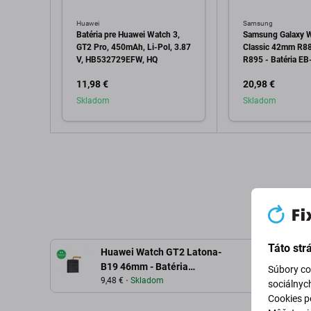
Huawei
Samsung
Batéria pre Huawei Watch 3,
Samsung Galaxy 
GT2 Pro, 450mAh, Li-Pol, 3.87
Classic 42mm R8
V, HB532729EFW, HQ
R895 - Batéria 
361mAh - GH43-
11,98 €
20,98 €
Genuine Service P
Skladom
Skladom
Pridať do košíka
Pridať d
Táto str
Huawei Watch GT2 Latona-
B19 46mm - Batéria
Súbory co
HB532729ECW 455mAh
9,48 €
Skladom
sociálnyc
Cookies po