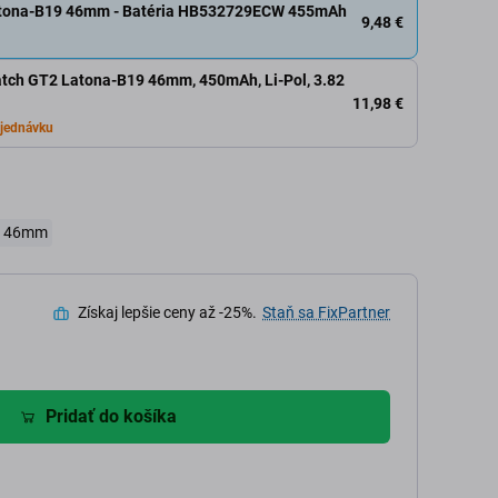
tona-B19 46mm - Batéria HB532729ECW 455mAh
9,48 €
atch GT2 Latona-B19 46mm, 450mAh, Li-Pol, 3.82
11,98 €
jednávku
9 46mm
Získaj lepšie ceny až -25%.
Staň sa FixPartner
Pridať do košíka