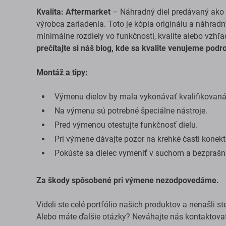
Kvalita: Aftermarket
– Náhradný diel predávaný ako A
výrobca zariadenia. Toto je kópia originálu a náhra
minimálne rozdiely vo funkčnosti, kvalite alebo vzhľad
prečítajte si náš blog, kde sa kvalite venujeme podr
Montáž a tipy:
Výmenu dielov by mala vykonávať kvalifikovan
Na výmenu sú potrebné špeciálne nástroje.
Pred výmenou otestujte funkčnosť dielu.
Pri výmene dávajte pozor na krehké časti konekt
Pokúste sa dielec vymeniť v suchom a bezprašn
Za škody spôsobené pri výmene nezodpovedáme.
Videli ste celé portfólio našich produktov a nenašli 
Alebo máte ďalšie otázky? Neváhajte nás kontaktovať