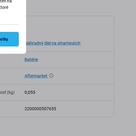
utím na
ktoré
kácia
šetky
ia
Náhradný diel na smartwatch
Batérie
Aftermarket
osť (kg)
0,055
2200000507655