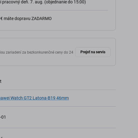
 pracovný deň. 7. aug. (objednanie do 15:00)
0 € máte dopravu ZADARMO
Prejsť na servis
isu zariadení za bezkonkurenčné ceny do 24
t
awei Watch GT2 Latona-B19 46mm
-01