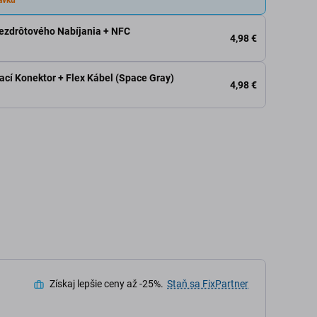
Bezdrôtového Nabíjania + NFC
4,98 €
ací Konektor + Flex Kábel (Space Gray)
4,98 €
Získaj lepšie ceny až -25%.
Staň sa FixPartner