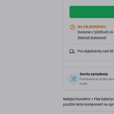
NA OBJEDNÁVKU
Dodanie v týždňoch (4-
Sledovať dostupnosť
Pre objednávky nad 5
Servis zariadenia
Ponúkame aj služby serv
hodín.
Nabíjací konektor + Flex kábel pr
použite tento komponent na opra