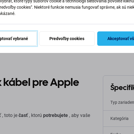
vybrať, ktoré typy súborov cookie a technológií sledovania povolíte klikn
Predvoľby cookies". Niektoré funkcie nemusia fungovať správne, ak sú nie
akázané.
ptovať vybrané
Predvoľby cookies
Akceptovať v
Popis a špecifikácia
Kvalita
Doprava a vrátenie
Recen
x kábel pre Apple
Špecifi
Typ zariaden
ť
, toto je
časť
, ktorú
potrebujete
, aby vaše
Kategória