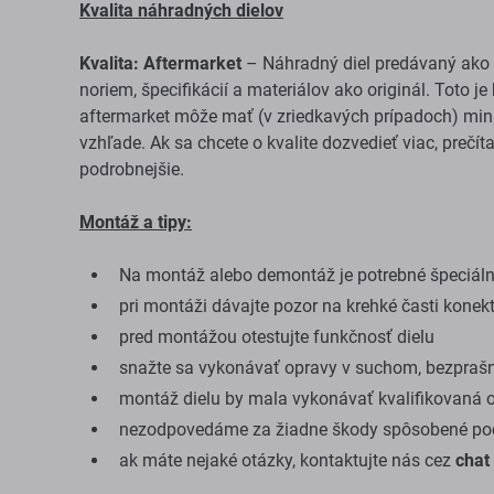
Kvalita náhradných dielov
Kvalita: Aftermarket
– Náhradný diel predávaný ako 
noriem, špecifikácií a materiálov ako originál. Toto j
aftermarket môže mať (v zriedkavých prípadoch) mini
vzhľade. Ak sa chcete o kvalite dozvedieť viac, prečít
podrobnejšie.
Montáž a tipy:
Na montáž alebo demontáž je potrebné špeciálne
pri montáži dávajte pozor na krehké časti konek
pred montážou otestujte funkčnosť dielu
snažte sa vykonávať opravy v suchom, bezprašn
montáž dielu by mala vykonávať kvalifikovaná 
nezodpovedáme za žiadne škody spôsobené poč
ak máte nejaké otázky, kontaktujte nás cez
chat