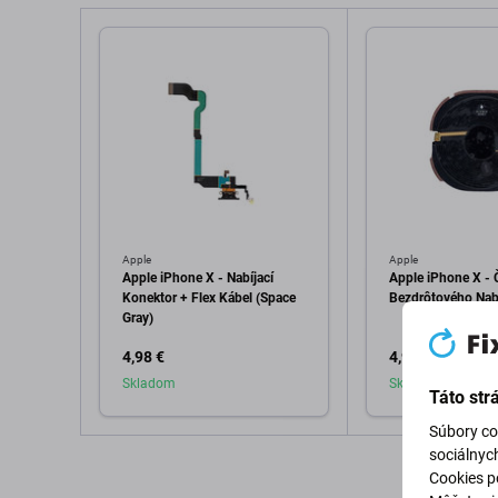
Apple
Apple
Apple iPhone X - Nabíjací
Apple iPhone X - 
Konektor + Flex Kábel (Space
Bezdrôtového Nab
Gray)
4,98 €
4,98 €
Skladom
Skladom
Táto str
Súbory co
sociálnyc
Pridať do košíka
Pridať d
Cookies po