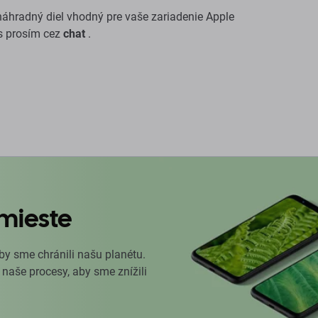
e náhradný diel vhodný pre vaše zariadenie Apple
ás prosím cez
chat
.
mieste
by sme chránili našu planétu.
 naše procesy, aby sme znížili