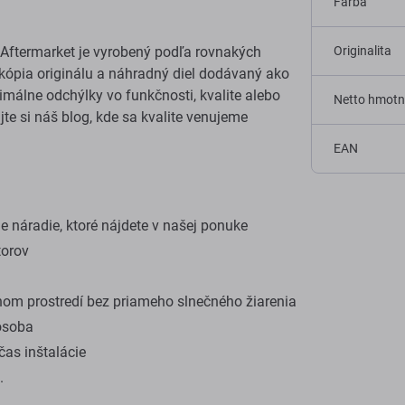
Farba
Aftermarket je vyrobený podľa rovnakých
Originalita
e kópia originálu a náhradný diel dodávaný ako
málne odchýlky vo funkčnosti, kvalite alebo
Netto hmotn
ajte si náš blog, kde sa kvalite venujeme
EAN
 náradie, ktoré nájdete v našej ponuke
torov
om prostredí bez priameho slnečného žiarenia
osoba
as inštalácie
.