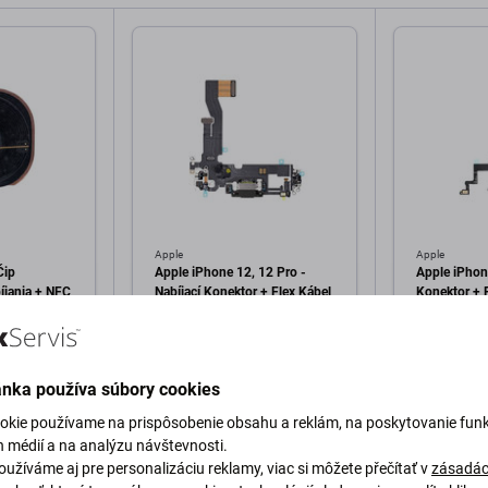
Apple
Apple
Čip
Apple iPhone 12, 12 Pro -
Apple iPhon
íjania + NFC
Nabíjací Konektor + Flex Kábel
Konektor + F
(Black)
9,98 €
4,98 €
Skladom
Skladom
ánka používa súbory cookies
okie používame na prispôsobenie obsahu a reklám, na poskytovanie funk
h médií a na analýzu návštevnosti.
o košíka
Pridať do košíka
Pri
užíváme aj pre personalizáciu reklamy, viac si môžete přečítať v
zásadác