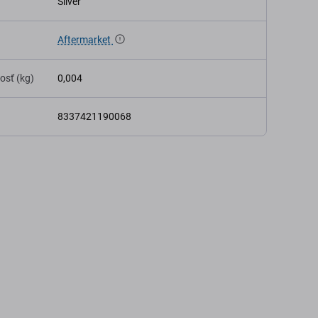
Silver
Aftermarket
osť (kg)
0,004
8337421190068