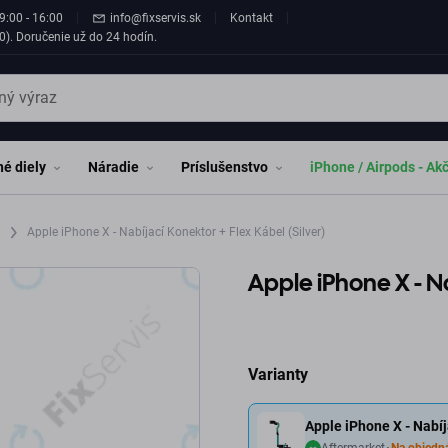
9:00 - 16:00
info@fixservis.sk
Kontakt
0). Doručenie už do 24 hodín.
é diely
Náradie
Príslušenstvo
iPhone / Airpods - Ak
X
Apple iPhone X - Nabíjací Konektor + Flex Kábel (Silver)
Apple iPhone X - Na
Varianty
Apple iPhone X - Nabíj
Aftermarket
Na objedn