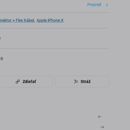
Prezrieť
nektor + Flex Kábel
,
Apple iPhone X
0
10
Zdieľať
Stráž