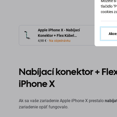
Môžete si 
tlačidlo "
cookies z
Apple iPhone X - Nabíjací
Akce
Konektor + Flex Kábel
(Silver)
4,98 €
Na objednávku
Nabíjací konektor + Fle
iPhone X
Ak sa vaše zariadenie Apple iPhone X prestalo
nabíja
zariadenie opäť fungovalo.