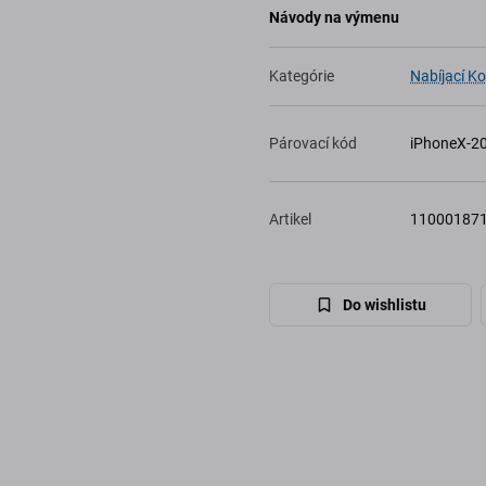
Návody na výmenu
Kategórie
Nabíjací Ko
Párovací kód
iPhoneX-2
Artikel
11000187
Do wishlistu