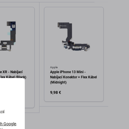
Apple
Apple
e XR - Nabíjací
Apple iPhone 13 Mini -
Apple 
lex Kábel (Black)
Nabíjací Konektor + Flex Kábel
Konekt
(Midnight)
9,98 €
7,98 
Skla
cií
Pridať do košíka
dať do košíka
h Google
.