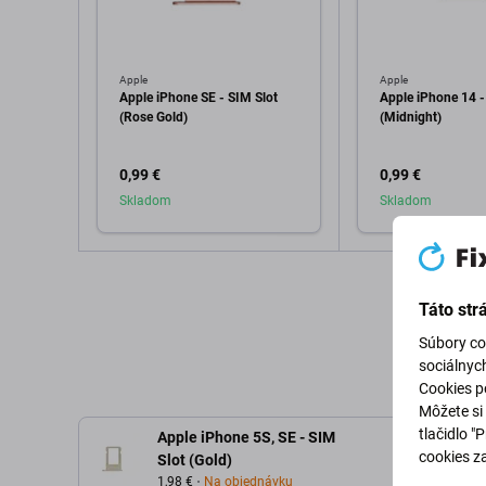
Apple
Apple
Apple iPhone SE - SIM Slot
Apple iPhone 14 -
(Rose Gold)
(Midnight)
0,99 €
0,99 €
Skladom
Skladom
Pridať do košíka
Pridať d
Táto str
Súbory co
sociálnyc
Cookies po
Môžete si 
tlačidlo "
Apple iPhone 5S, SE - SIM
cookies z
Slot (Gold)
1,98 €
Na objednávku