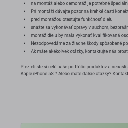
na montáž alebo demontáž je potrebné špeciálne
Pri montáži dávajte pozor na krehké časti konek
pred montážou otestujte funkčnosť dielu
snažte sa vykonávať opravy v suchom, bezprašn
montáž dielu by mala vykonať kvalifikovaná os
Nezodpovedáme za žiadne škody spôsobené poč
Ak máte akékoľvek otázky, kontaktujte nás pro
Prezreli ste si celé naše portfólio produktov a nenašl
Apple iPhone 5S ? Alebo máte ďalšie otázky? Kontak