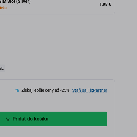
SIM Slot (Silver)
1,98 €
ávku
SE
Získaj lepšie ceny až -25%.
Staň sa FixPartner
Pridať do košíka