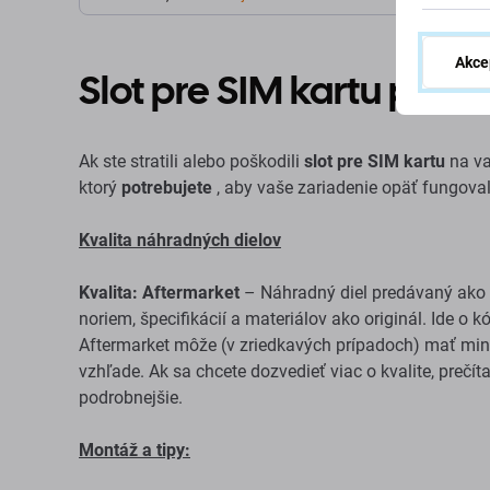
Akce
Slot pre SIM kartu pre 
Ak ste stratili alebo poškodili
slot pre SIM kartu
na va
ktorý
potrebujete
, aby vaše zariadenie opäť fungova
Kvalita náhradných dielov
Kvalita: Aftermarket
– Náhradný diel predávaný ako 
noriem, špecifikácií a materiálov ako originál. Ide o 
Aftermarket môže (v zriedkavých prípadoch) mať mini
vzhľade. Ak sa chcete dozvedieť viac o kvalite, prečít
podrobnejšie.
Montáž a tipy: