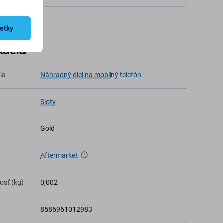
šetky
kácia
ia
Náhradný diel na mobilný telefón
Sloty
Gold
Aftermarket
osť (kg)
0,002
8586961012983