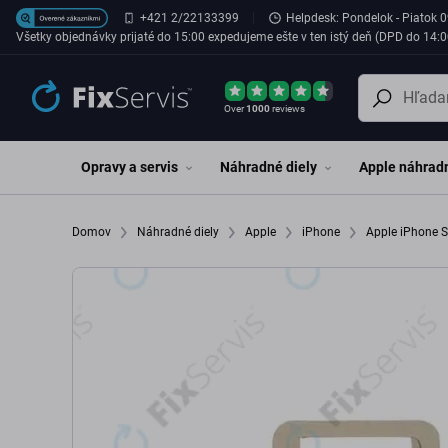
Preskočiť na hlavný obsah
+421 2/22133399
Helpdesk: Pondelok - Piatok 0
Všetky objednávky prijaté do 15:00 expedujeme ešte v ten istý deň (DPD do 14:0
Over
1000
reviews
Opravy a servis
Náhradné diely
Apple náhradn
Domov
Náhradné diely
Apple
iPhone
Apple iPhone 