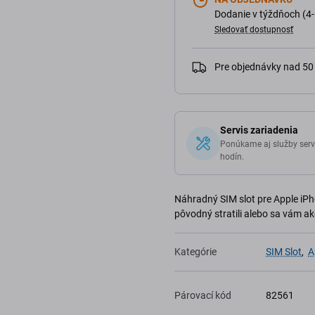
Dodanie v týždňoch (4-
Sledovať dostupnosť
Pre objednávky nad 5
Servis zariadenia
Ponúkame aj služby serv
hodín.
Náhradný SIM slot pre Apple iPho
pôvodný stratili alebo sa vám ak
Kategórie
SIM Slot
,
A
Párovací kód
82561