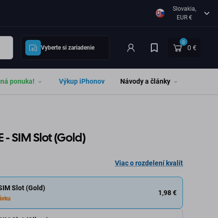
Slovakia,
EUR €
0
0 €
Vyberte si zariadenie
čná ponuka!
Výkup iPhonov
Návody a články
 - SIM Slot (Gold)
Viac o rozdelení kvalít
SIM Slot (Gold)
1,98 €
ávku