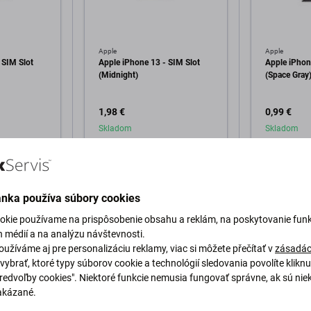
Apple
Apple
 SIM Slot
Apple iPhone 13 - SIM Slot
Apple iPhon
(Midnight)
(Space Gray
1,98 €
0,99 €
Skladom
Skladom
o košíka
Pridať do košíka
Pri
ánka používa súbory cookies
okie používame na prispôsobenie obsahu a reklám, na poskytovanie funk
h médií a na analýzu návštevnosti.
užíváme aj pre personalizáciu reklamy, viac si môžete přečítať v
zásadác
vybrať, ktoré typy súborov cookie a technológií sledovania povolíte klikn
Predvoľby cookies". Niektoré funkcie nemusia fungovať správne, ak sú nie
akázané.
Popis a špecifikácia
Kvalita
Doprava a vrátenie