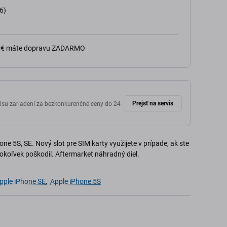
6)
0 € máte dopravu ZADARMO
Prejsť na servis
isu zariadení za bezkonkurenčné ceny do 24
ne 5S, SE. Nový slot pre SIM karty využijete v prípade, ak ste
okoľvek poškodil. Aftermarket náhradný diel.
pple iPhone SE
,
Apple iPhone 5S