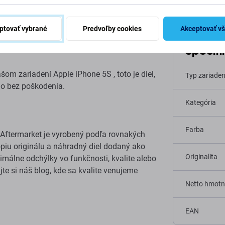
ptovať vybrané
Predvoľby cookies
Akceptovať v
Apple iPhone 5S
Špecifi
šom zariadení Apple iPhone 5S , toto je diel,
Typ zariaden
lo bez poškodenia.
Kategória
Farba
Aftermarket je vyrobený podľa rovnakých
kópiu originálu a náhradný diel dodaný ako
Originalita
málne odchýlky vo funkčnosti, kvalite alebo
ajte si náš blog, kde sa kvalite venujeme
Netto hmotn
EAN