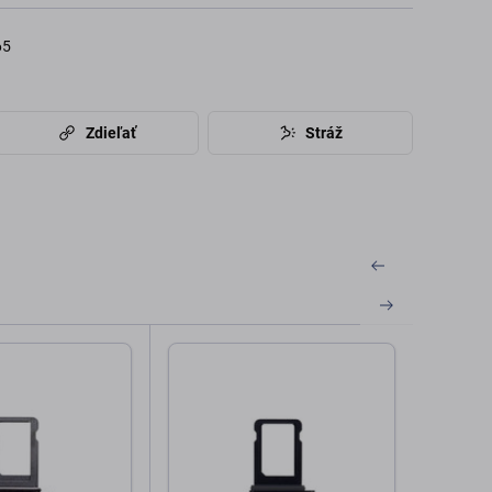
65
Zdieľať
Stráž