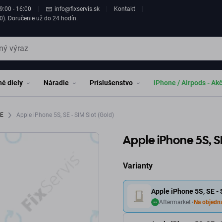
9:00 - 16:00
info@fixservis.sk
Kontakt
0). Doručenie už do 24 hodín.
é diely
Náradie
Príslušenstvo
iPhone / Airpods - Ak
SE
Apple iPhone 5S, SE - SIM Slot (Gold)
Apple iPhone 5S, SE
Varianty
Apple iPhone 5S, SE - 
Aftermarket
Na objedn