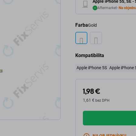
Apple iPhone 5S, SE - 
Aftermarket
Na objedn
Farba
Gold
Kompatibilita
Apple iPhone 5S
Apple iPhone 
1,98 €
1,61 €
bez DPH
NA OBJEDNÁVKU