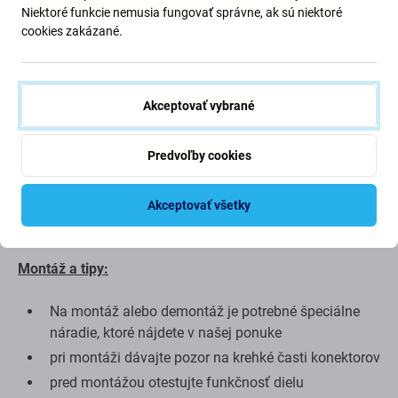
Niektoré funkcie nemusia fungovať správne, ak sú niektoré
cookies zakázané.
Kvalita náhradných dielov
Kvalita: Aftermarket
– Náhradný diel predávaný ako
Aftermarket je vyrobený podľa rovnakých noriem,
Akceptovať vybrané
špecifikácií a materiálov ako originál. Toto je kópia
originálu a náhradný diel dodávaný ako aftermarket môže
Predvoľby cookies
mať (v zriedkavých prípadoch) minimálne odchýlky vo
funkčnosti, kvalite alebo vzhľade. Ak sa chcete o kvalite
dozvedieť viac, prečítajte si náš blog, kde sa kvalite
Akceptovať všetky
venujeme podrobnejšie.
Montáž a tipy:
Na montáž alebo demontáž je potrebné špeciálne
náradie, ktoré nájdete v našej ponuke
pri montáži dávajte pozor na krehké časti konektorov
pred montážou otestujte funkčnosť dielu