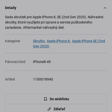
Detaily
Sada skrutiek pre Apple iPhone 8, SE (2nd Gen 2020). Náhradné
skrutky, ktoré využijete pri oprave a servise poškodeného
zariadenia. Aftermarket náhradný diel.
Kategórie
Skrutky
,
Apple iPhone 8
,
Apple iPhone SE (2nd
Gen 2020)
Párovací kód
iPhone8-49
Artikel
1100018940
Do wishlistu
Zdieľať