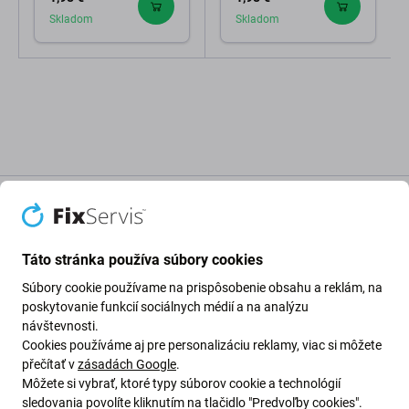
Skladom
Skladom
Popis a špecifikácia
Kvalita
Doprava a vrátenie
Recenzie (2)
Táto stránka používa súbory cookies
Súbory cookie používame na prispôsobenie obsahu a reklám, na
Skrutka pre Apple iPhone 8
poskytovanie funkcií sociálnych médií a na analýzu
návštevnosti.
Cookies používáme aj pre personalizáciu reklamy, viac si môžete
Ak pri montáži alebo demontáži zariadenia Apple iPhone
přečítať v
zásadách Google
.
8 stratíte alebo poškodíte skrutku, toto je diel, ktorý
Môžete si vybrať, ktoré typy súborov cookie a technológií
potrebujete, aby vaše zariadenie opäť fungovalo.
sledovania povolíte kliknutím na tlačidlo "Predvoľby cookies".