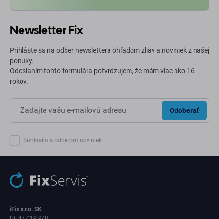
Newsletter Fix
Prihláste sa na odber newslettera ohľadom zliav a noviniek z našej
ponuky.
Odoslaním tohto formulára potvrdzujem, že mám viac ako 16
rokov.
Odoberať
Súhlasím s odberom noviniek
iFix s.r.o. SK
ID: 47 019 948