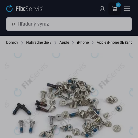
Preskočiť na hlavný obsah
0
Domov
Náhradné diely
Apple
iPhone
Apple iPhone SE (2nd G