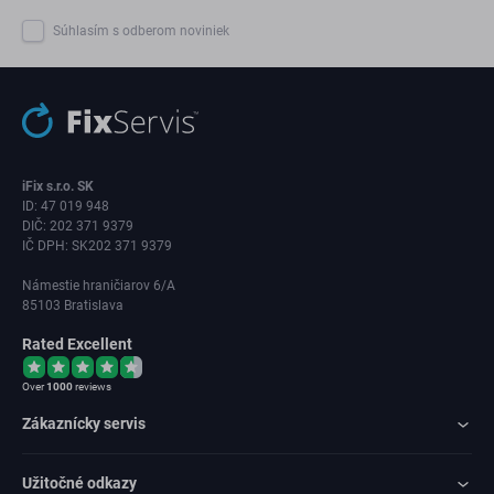
Súhlasím s odberom noviniek
iFix s.r.o. SK
ID: 47 019 948
DIČ: 202 371 9379
IČ DPH: SK202 371 9379
Námestie hraničiarov 6/A
85103 Bratislava
Rated Excellent
Over
1000
reviews
Zákaznícky servis
Užitočné odkazy