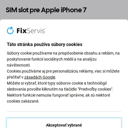
SIM slot pre Apple iPhone 7
Ak ste pôvodný SIM slot zariadenia
Apple iPhone 7
stratili alebo sa poškodil, tento náhradný diel predstavuje
vhodnú náhradu.
Táto stránka používa súbory cookies
Súbory cookie používame na prispôsobenie obsahu a reklám, na
Umožňuje bezpečné vloženie SIM karty do zariadenia.
poskytovanie funkcií sociálnych médií a na analýzu
Pred použitím skontrolujte presnú kompatibilitu s
návštevnosti.
konkrétnym modelom.
Cookies používáme aj pre personalizáciu reklamy, viac si môžete
přečítať v
zásadách Google
.
Kvalita náhradného dielu
Môžete si vybrať, ktoré typy súborov cookie a technológií
sledovania povolíte kliknutím na tlačidlo "Predvoľby cookies".
Niektoré funkcie nemusia fungovať správne, ak sú niektoré
Aftermarket:
Neoriginálny náhradný diel vyrobený
cookies zakázané.
nezávislým výrobcom. V porovnaní s originálnym dielom
sa môžu vyskytnúť menšie rozdiely vo vzhľade,
spracovaní alebo funkčnosti.
Akceptovať vybrané