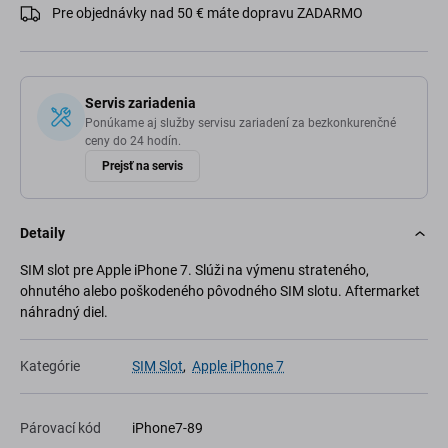
Pre objednávky nad 50 € máte dopravu ZADARMO
Servis zariadenia
Ponúkame aj služby servisu zariadení za bezkonkurenčné
ceny do 24 hodín.
Prejsť na servis
Detaily
SIM slot pre Apple iPhone 7. Slúži na výmenu strateného,
ohnutého alebo poškodeného pôvodného SIM slotu. Aftermarket
náhradný diel.
Kategórie
SIM Slot
,
Apple iPhone 7
Párovací kód
iPhone7-89