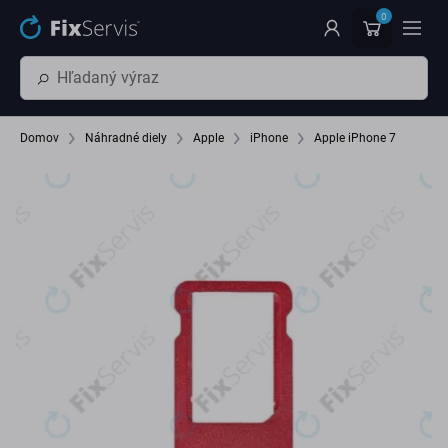
Preskočiť na hlavný obsah
0
Domov
Náhradné diely
Apple
iPhone
Apple iPhone 7