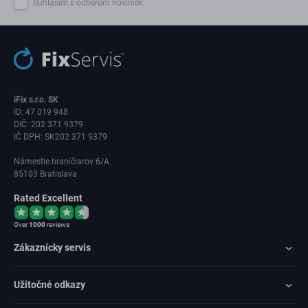
Súhlasím s odberom noviniek
iFix s.r.o. SK
ID: 47 019 948
DIČ: 202 371 9379
IČ DPH: SK202 371 9379
Námestie hraničiarov 6/A
85103 Bratislava
Rated Excellent
Over
1000
reviews
Zákaznícky servis
Užitočné odkazy