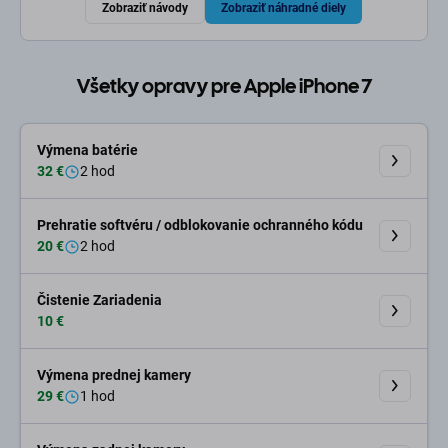
Zobraziť návody
Zobraziť náhradné diely
Všetky opravy pre Apple iPhone 7
Výmena batérie
32 €
2 hod
Prehratie softvéru / odblokovanie ochranného kódu
20 €
2 hod
Čistenie Zariadenia
10 €
Výmena prednej kamery
29 €
1 hod