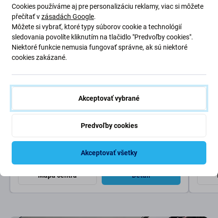
Pre každú opravu ponúkame záruku na prácu technika aj
Cookies používáme aj pre personalizáciu reklamy, viac si môžete
náhradné diely.
přečítať v
zásadách Google
.
Môžete si vybrať, ktoré typy súborov cookie a technológií
sledovania povolíte kliknutím na tlačidlo "Predvoľby cookies".
Niektoré funkcie nemusia fungovať správne, ak sú niektoré
Najbližšie pobočky
cookies zakázané.
Všetky pobočky (4)
Bratislava (3)
Nitra (1)
Akceptovať vybrané
Servisná centrála
Predvoľby cookies
Zatvorené
Po - Pia: 09 - 19
Zat
Nám. hraničiarov, Bratislava
Mlynské
Akceptovať všetky
Telefón:
+421 2/22133399
Telefó
Mapa centra
Detail