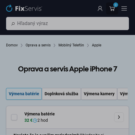
Preskočiť na hlavný obsah
0
Domov
Oprava a servis
Mobilný Telefón
Apple
Oprava a servis Apple iPhone 7
Výmena batérie
Doplnková služba
Výmena kamery
Výmena 
Výmena batérie
32 €
2 hod