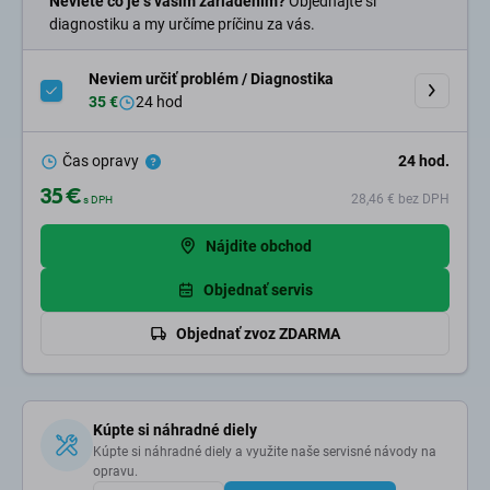
Neviete čo je s vašim zariadením?
Objednajte si
diagnostiku a my určíme príčinu za vás.
Neviem určiť problém / Diagnostika
35 €
24 hod
Čas opravy
24
hod.
35 €
28,46 €
bez DPH
s DPH
Nájdite obchod
Objednať servis
Objednať zvoz ZDARMA
Kúpte si náhradné diely
Kúpte si náhradné diely a využite naše servisné návody na
opravu.