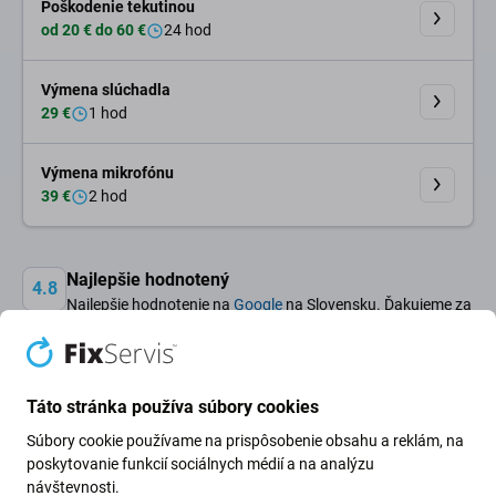
Poškodenie tekutinou
od 20 € do 60 €
24 hod
Výmena slúchadla
29 €
1 hod
Výmena mikrofónu
39 €
2 hod
Najlepšie hodnotený
4.8
Najlepšie hodnotenie na
Google
na Slovensku. Ďakujeme za
dôveru.
Otvorené každý deň
Naše 3 pobočky otvorené 9:00 - 21:00.
Táto stránka používa súbory cookies
Servisná centrála otvorená 9:00 - 19:00
Súbory cookie používame na prispôsobenie obsahu a reklám, na
poskytovanie funkcií sociálnych médií a na analýzu
Záruka kvality
návštevnosti.