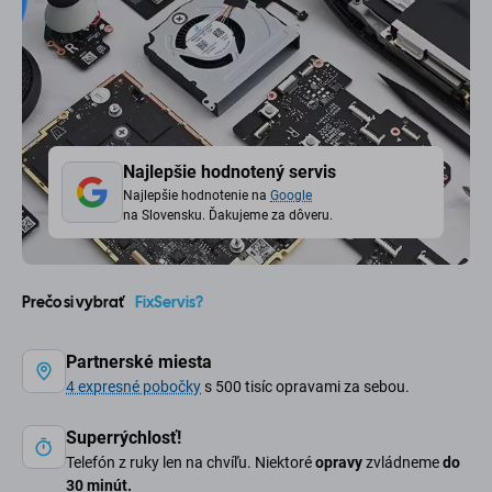
Najlepšie hodnotený servis
Najlepšie hodnotenie na
Google
na Slovensku. Ďakujeme za dôveru.
Prečo si vybrať
FixServis?
Partnerské miesta
4 expresné pobočky
s 500 tisíc opravami za sebou.
Superrýchlosť!
Telefón z ruky len na chvíľu. Niektoré
opravy
zvládneme
do
30 minút.