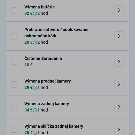
Montáž zariadenia
Výmena batérie
Zaevidovanie výsledku diagnostiky do
32 €
2 hod
evidenčného systému
Diagnostika je pre našich zákazníkov zadarmo v
Prehratie softvéru / odblokovanie
prípade realizácie servisnej opravy. Ak nie je
ochranného kódu
oprava realizovaná v prípade nerentabilnej,
20 €
2 hod
zamietnutej opravy alebo z iného dôvodu, tak je
diagnostika naúčtovaná podľa aktuálne
Čistenie Zariadenia
platného cenníka
10 €
Výmena prednej kamery
29 €
1 hod
Výmena zadnej kamery
34 €
1 hod
Výmena sklíčka zadnej kamery
25 €
1 hod