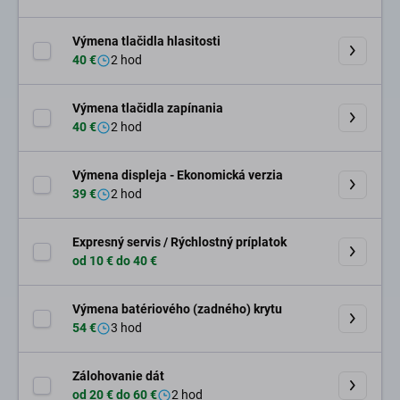
Výmena tlačidla hlasitosti
40 €
2 hod
Výmena tlačidla zapínania
40 €
2 hod
Výmena displeja - Ekonomická verzia
39 €
2 hod
Expresný servis / Rýchlostný príplatok
od 10 € do 40 €
Výmena batériového (zadného) krytu
54 €
3 hod
Zálohovanie dát
od 20 € do 60 €
2 hod