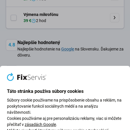
Výmena mikrofónu
39 €
2 hod
Najlepšie hodnotený
4.8
Najlepšie hodnotenie na
Google
na Slovensku. Ďakujeme za
dôveru.
Otvorené každý deň
Naše 3 pobočky otvorené 9:00 - 21:00.
Servisná centrála otvorená 9:00 - 19:00
Táto stránka používa súbory cookies
Záruka kvality
Súbory cookie používame na prispôsobenie obsahu a reklám, na
Pre každú opravu ponúkame záruku na prácu technika aj
poskytovanie funkcií sociálnych médií a na analýzu
náhradné diely.
návštevnosti.
Cookies používáme aj pre personalizáciu reklamy, viac si môžete
přečítať v
zásadách Google
.