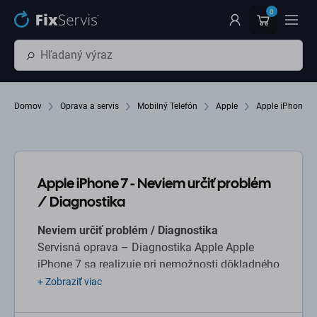
Preskočiť na hlavný obsah
0
Domov
Oprava a servis
Mobilný Telefón
Apple
Apple iPhone 7
Apple iPhone 7 - Neviem určiť problém
/ Diagnostika
Neviem určiť problém / Diagnostika
Servisná oprava – Diagnostika Apple Apple
iPhone 7 sa realizuje pri nemožnosti dôkladného
otestovania pri prijatí zariadenia na servisnú
+ Zobraziť viac
opravu alebo ak:
Nedokážete vaše zariadenie zapnúť