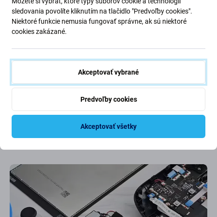
Najbližšie pobočky
Môžete si vybrať, ktoré typy súborov cookie a technológií
sledovania povolíte kliknutím na tlačidlo "Predvoľby cookies".
Niektoré funkcie nemusia fungovať správne, ak sú niektoré
Všetky pobočky (4)
Bratislava (3)
Nitra (1)
cookies zakázané.
Servisná centrála
Akceptovať vybrané
Zatvorené
Po - Pia: 09 - 19
Zat
Nám. hraničiarov, Bratislava
Mlynské
Predvoľby cookies
Telefón:
+421 2/22133399
Telefó
Mapa centra
Detail
Akceptovať všetky