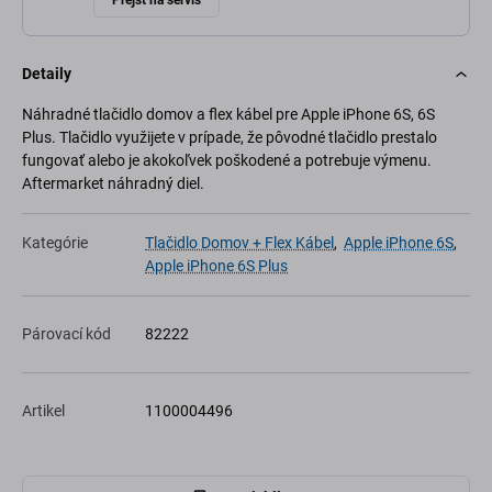
Prejsť na servis
Detaily
Náhradné tlačidlo domov a flex kábel pre Apple iPhone 6S, 6S
Plus. Tlačidlo využijete v prípade, že pôvodné tlačidlo prestalo
fungovať alebo je akokoľvek poškodené a potrebuje výmenu.
Aftermarket náhradný diel.
Kategórie
Tlačidlo Domov + Flex Kábel
,
Apple iPhone 6S
,
Apple iPhone 6S Plus
Párovací kód
82222
Artikel
1100004496