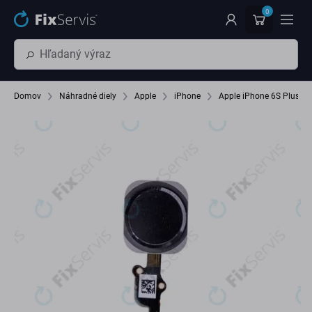
Preskočiť na hlavný obsah
0
Domov
Náhradné diely
Apple
iPhone
Apple iPhone 6S Plus