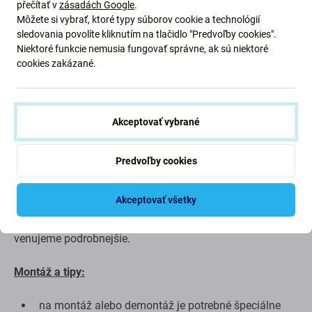
přečítať v
zásadách Google
.
Môžete si vybrať, ktoré typy súborov cookie a technológií
Ak tlačidlo na vašom zariadení Apple iPhone 6S
sledovania povolíte kliknutím na tlačidlo "Predvoľby cookies".
nefunguje, toto je diel, ktorý potrebujete, aby vaše
Niektoré funkcie nemusia fungovať správne, ak sú niektoré
zariadenie opäť fungovalo bez poškodenia.
cookies zakázané.
Kvalita náhradných dielov
Kvalita: Aftermarket
– Náhradný diel predávaný ako
Akceptovať vybrané
Aftermarket je vyrobený podľa rovnakých noriem,
špecifikácií a materiálov ako originál. Ide o kópiu
Predvoľby cookies
originálu a náhradný diel dodaný ako Aftermarket môže
(v zriedkavých prípadoch) mať minimálne odchýlky vo
Akceptovať všetky
funkčnosti, kvalite alebo vzhľade. Ak sa chcete dozvedieť
viac o kvalite, prečítajte si náš blog, kde sa kvalite
venujeme podrobnejšie.
Montáž a tipy:
na montáž alebo demontáž je potrebné špeciálne