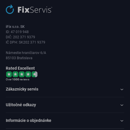
iFix s.r.o. SK
ID: 47 019 948
DIČ: 202 371 9379
IČ DPH: SK202 371 9379
Námestie hraničiarov 6/A
85103 Bratislava
Rated Excellent
Over
1000
reviews
Zákaznícky servis
Užitočné odkazy
Informácie o objednávke