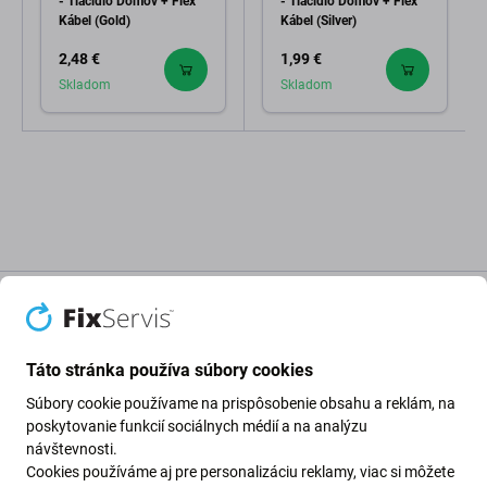
- Tlačidlo Domov + Flex
- Tlačidlo Domov + Flex
Kábel (Gold)
Kábel (Silver)
2,48 €
1,99 €
Skladom
Skladom
Popis a špecifikácia
Kvalita
Doprava a vrátenie
Recenzie (1)
Táto stránka používa súbory cookies
Súbory cookie používame na prispôsobenie obsahu a reklám, na
Tlačidlo Domov + Flex kábel pre Apple
poskytovanie funkcií sociálnych médií a na analýzu
návštevnosti.
iPhone 6S
Cookies používáme aj pre personalizáciu reklamy, viac si môžete