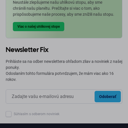
Neustále zlepšujeme našu uhlíkovú stopu, aby sme
chránili našu planétu. Prečítajte si viac o tom, ako
prispôsobujeme naše procesy, aby sme znížili našu stopu.
Viac o našej uhlíkovej stope
Newsletter Fix
Prihláste sa na odber newslettera ohľadom zliav a noviniek z našej
ponuky.
Odoslaním tohto formulára potvrdzujem, že mám viac ako 16
rokov.
Odoberať
Súhlasím s odberom noviniek