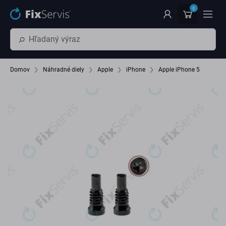
Preskočiť na hlavný obsah
0
Domov
Náhradné diely
Apple
iPhone
Apple iPhone 5