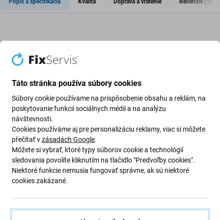
Popis a špecifikácia
Kvalita
Doprava a vrátenie
Recenzie (1)
Sada spodných skrutiek pre Apple
iPhone 5
Táto stránka používa súbory cookies
Súbory cookie používame na prispôsobenie obsahu a reklám, na
Ak spodné skrutky zariadenia Apple iPhone 5 chýbajú, sú
poskytovanie funkcií sociálnych médií a na analýzu
poškodené alebo opotrebované, táto sada je vhodná na
návštevnosti.
ich výmenu.
Cookies používáme aj pre personalizáciu reklamy, viac si môžete
přečítať v
zásadách Google
.
Kvalita náhradného dielu
Môžete si vybrať, ktoré typy súborov cookie a technológií
sledovania povolíte kliknutím na tlačidlo "Predvoľby cookies".
Niektoré funkcie nemusia fungovať správne, ak sú niektoré
Kvalita: Aftermarket
– Náhradný diel v kvalite
cookies zakázané.
Aftermarket je vyrobený podľa rovnakých noriem,
špecifikácií a z materiálov porovnateľných s originálnym
dielom. Ide o kompatibilnú náhradu originálu, ktorá môže