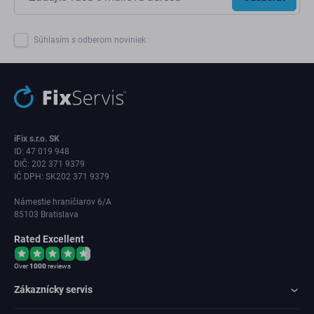
Súhlasím s odberom noviniek
iFix s.r.o. SK
ID: 47 019 948
DIČ: 202 371 9379
IČ DPH: SK202 371 9379
Námestie hraničiarov 6/A
85103 Bratislava
Rated Excellent
Over
1000
reviews
Zákaznícky servis