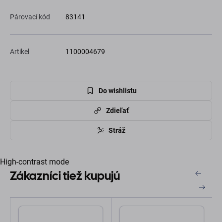
Párovací kód
83141
Artikel
1100004679
Do wishlistu
Zdieľať
Stráž
High-contrast mode
Zákazníci tiež kupujú