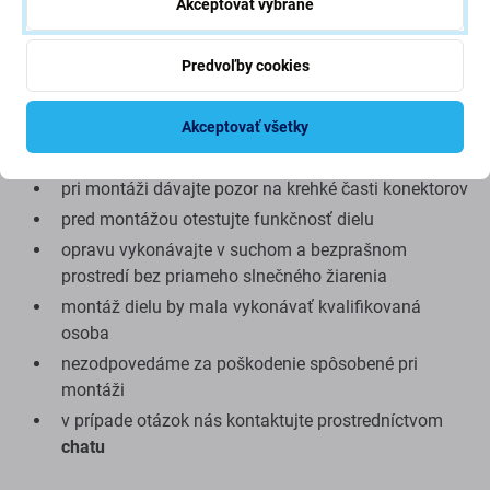
mať v ojedinelých prípadoch minimálne odchýlky vo
Akceptovať vybrané
funkčnosti, kvalite alebo vzhľade.
Predvoľby cookies
Montáž a odporúčania:
Akceptovať všetky
na montáž alebo demontáž je potrebné špeciálne
náradie, ktoré nájdete v našej ponuke
pri montáži dávajte pozor na krehké časti konektorov
pred montážou otestujte funkčnosť dielu
opravu vykonávajte v suchom a bezprašnom
prostredí bez priameho slnečného žiarenia
montáž dielu by mala vykonávať kvalifikovaná
osoba
nezodpovedáme za poškodenie spôsobené pri
montáži
v prípade otázok nás kontaktujte prostredníctvom
chatu