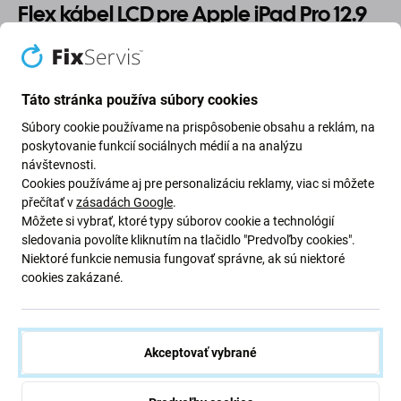
Flex kábel LCD pre Apple iPad Pro 12.9
(1st Gen 2015)
Ak máte na svojom zariadení Apple iPad Pro 12.9 (1st
Táto stránka používa súbory cookies
Gen 2015) poškodený flexibilný kábel, toto je diel, ktorý
Súbory cookie používame na prispôsobenie obsahu a reklám, na
potrebujete, aby bolo vaše zariadenie opäť plne funkčné.
poskytovanie funkcií sociálnych médií a na analýzu
návštevnosti.
Kvalita náhradných dielov
Cookies používáme aj pre personalizáciu reklamy, viac si môžete
přečítať v
zásadách Google
.
Kvalita: Aftermarket
– Náhradný diel predávaný ako
Môžete si vybrať, ktoré typy súborov cookie a technológií
sledovania povolíte kliknutím na tlačidlo "Predvoľby cookies".
Aftermarket je vyrobený podľa rovnakých noriem,
Niektoré funkcie nemusia fungovať správne, ak sú niektoré
špecifikácií a materiálov ako originál. Ide o kópiu
cookies zakázané.
originálu a náhradný diel dodaný ako Aftermarket môže
(v zriedkavých prípadoch) mať minimálne odchýlky vo
funkčnosti, kvalite alebo vzhľade. Ak sa chcete dozvedieť
viac o kvalite, prečítajte si náš blog, kde sa kvalite
Akceptovať vybrané
venujeme podrobnejšie.