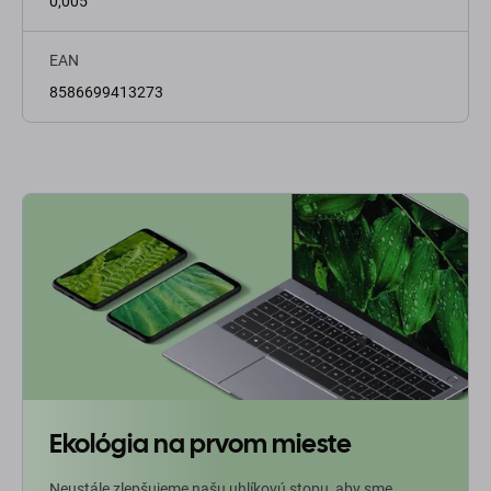
0,005
EAN
8586699413273
Ekológia na prvom mieste
Neustále zlepšujeme našu uhlíkovú stopu, aby sme