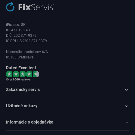
iFix s.r.o. SK
ID: 47 019 948
DIČ: 202 371 9379
IČ DPH: SK202 371 9379
Námestie hraničiarov 6/A
85103 Bratislava
Rated Excellent
Over
1000
reviews
Zákaznícky servis
Užitočné odkazy
Informácie o objednávke