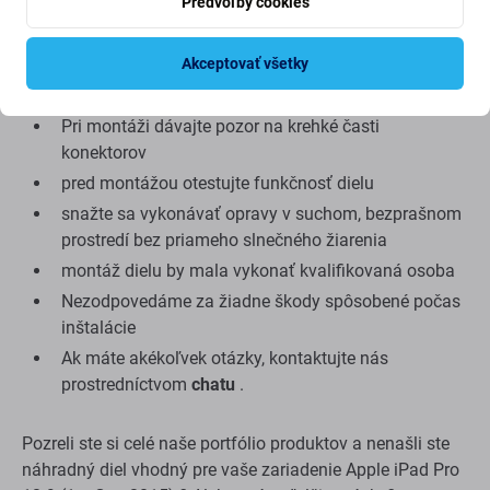
Predvoľby cookies
Montáž a tipy:
Akceptovať všetky
na montáž alebo demontáž je potrebné špeciálne
náradie, ktoré nájdete v našej ponuke
Pri montáži dávajte pozor na krehké časti
konektorov
pred montážou otestujte funkčnosť dielu
snažte sa vykonávať opravy v suchom, bezprašnom
prostredí bez priameho slnečného žiarenia
montáž dielu by mala vykonať kvalifikovaná osoba
Nezodpovedáme za žiadne škody spôsobené počas
inštalácie
Ak máte akékoľvek otázky, kontaktujte nás
prostredníctvom
chatu
.
Pozreli ste si celé naše portfólio produktov a nenašli ste
náhradný diel vhodný pre vaše zariadenie Apple iPad Pro