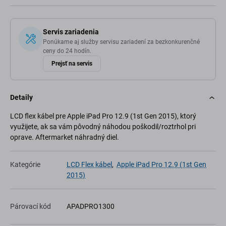
Servis zariadenia
Ponúkame aj služby servisu zariadení za bezkonkurenčné
ceny do 24 hodín.
Prejsť na servis
Detaily
LCD flex kábel pre Apple iPad Pro 12.9 (1st Gen 2015), ktorý
využijete, ak sa vám pôvodný náhodou poškodil/roztrhol pri
oprave. Aftermarket náhradný diel.
Kategórie
LCD Flex kábel
,
Apple iPad Pro 12.9 (1st Gen
2015)
Párovací kód
APADPRO1300