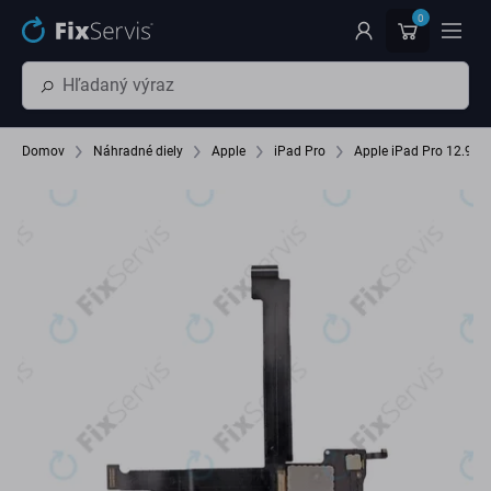
Preskočiť na hlavný obsah
0
Domov
Náhradné diely
Apple
iPad Pro
Apple iPad Pro 12.9 (1