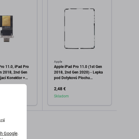
Apple
Apple
ro 11.0, iPad Pro
Apple iPad Pro 11.0 (1st Gen
Apple 
en 2018, 2nd Gen
2018, 2nd Gen 2020) - Lepka
(2022
jací Konektor +
pod Dotykovú Plochu
Proxi
Black)
Adhesive
2,48 €
4,98 
Skladom
Skla
dať do košíka
Pridať do košíka
cií
h Google
.