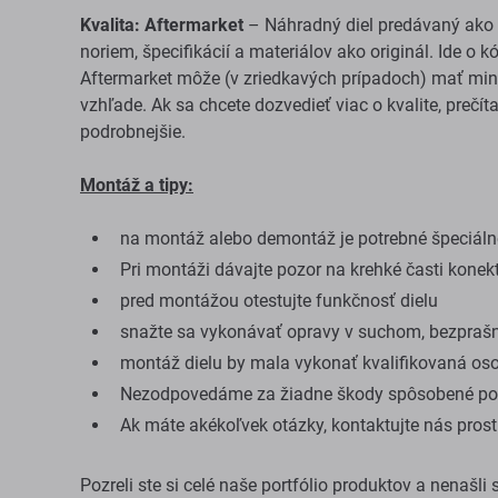
Kvalita: Aftermarket
– Náhradný diel predávaný ako 
noriem, špecifikácií a materiálov ako originál. Ide o 
Aftermarket môže (v zriedkavých prípadoch) mať mini
vzhľade. Ak sa chcete dozvedieť viac o kvalite, prečít
podrobnejšie.
Montáž a tipy:
na montáž alebo demontáž je potrebné špeciálne
Pri montáži dávajte pozor na krehké časti konek
pred montážou otestujte funkčnosť dielu
snažte sa vykonávať opravy v suchom, bezprašn
montáž dielu by mala vykonať kvalifikovaná os
Nezodpovedáme za žiadne škody spôsobené poč
Ak máte akékoľvek otázky, kontaktujte nás pro
Pozreli ste si celé naše portfólio produktov a nenašli