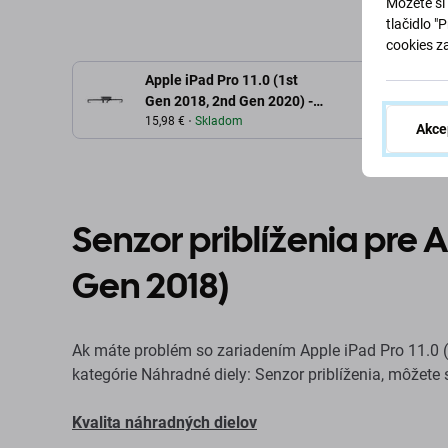
Môžete si 
tlačidlo "
cookies z
Apple iPad Pro 11.0 (1st
Gen 2018, 2nd Gen 2020) -
Face ID Proximity Senzor
15,98 €
Skladom
Akce
Senzor priblíženia pre Ap
Gen 2018)
Ak máte problém so zariadením Apple iPad Pro 11.0 (
kategórie Náhradné diely: Senzor priblíženia, môžete s
Kvalita náhradných dielov