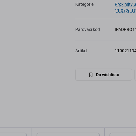
Kategórie
Proximity 
11.0 (2nd 
Párovací kód
IPADPRO1
Artikel
11002119
Do wishlistu