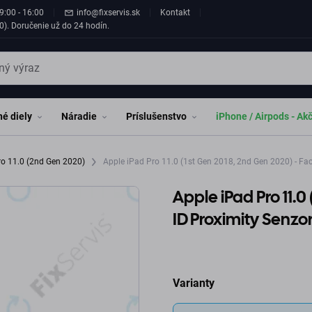
9:00 - 16:00
info@fixservis.sk
Kontakt
0). Doručenie už do 24 hodín.
é diely
Náradie
Príslušenstvo
iPhone / Airpods - Ak
ro 11.0 (2nd Gen 2020)
Apple iPad Pro 11.0 (1st Gen 2018, 2nd Gen 2020) - Fac
Apple iPad Pro 11.0
ID Proximity Senzo
Varianty