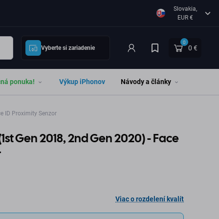
Slovakia,
EUR €
0
0 €
Vyberte si zariadenie
čná ponuka!
Výkup iPhonov
Návody a články
e ID Proximity Senzor
 (1st Gen 2018, 2nd Gen 2020) - Face
r
Viac o rozdelení kvalít