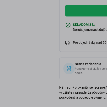
SKLADOM 3 ks
Doručujeme nasledujúci
Pre objednávky nad 5
Servis zariadenia
Ponúkame aj služby serv
hodín.
Náhradný proximity senzor pre A
využijete v prípade, že pôvodný 
poškodený a potrebuje výmenu. 