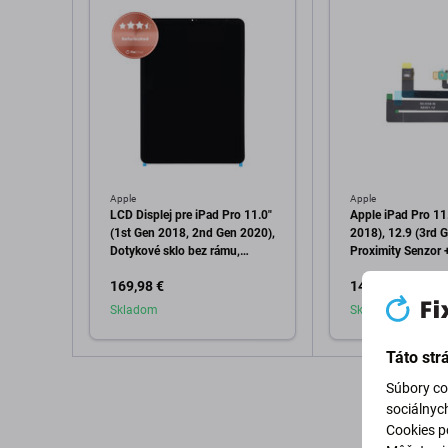
Apple
Apple
LCD Displej pre iPad Pro 11.0"
Apple iPad Pro 11
(1st Gen 2018, 2nd Gen 2020),
2018), 12.9 (3rd 
Dotykové sklo bez rámu,
Proximity Senzor 
Refurbished
169,98 €
14,89 €
Skladom
Skladom
Táto str
Pridať do košíka
Pridať d
Súbory co
sociálnyc
Cookies po