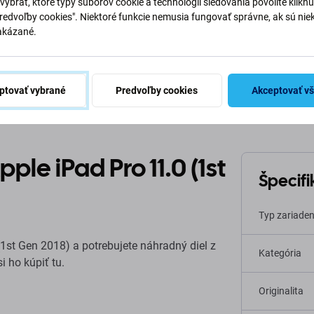
vybrať, ktoré typy súborov cookie a technológií sledovania povolíte klikn
Predvoľby cookies". Niektoré funkcie nemusia fungovať správne, ak sú nie
akázané.
Popis a špecifikácia
Kvalita
Doprava a vrátenie
Recen
ptovať vybrané
Predvoľby cookies
Akceptovať v
ple iPad Pro 11.0 (1st
Špecifi
Typ zariaden
1st Gen 2018) a potrebujete náhradný diel z
Kategória
i ho kúpiť tu.
Originalita