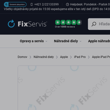
Preskočiť na hlavný obsah
+421 2/22133399
Helpdesk: Pondelok - Piatok 0
Všetky objednávky prijaté do 15:00 expedujeme ešte v ten istý deň (DPD do 14:0
Over
1000
reviews
Opravy a servis
Náhradné diely
Apple náhradn
Domov
Náhradné diely
Apple
iPad Pro
Apple iPad P