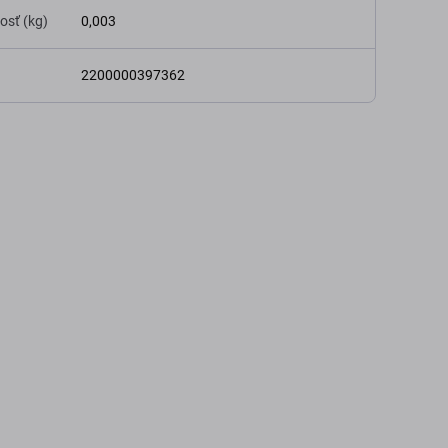
osť (kg)
0,003
2200000397362