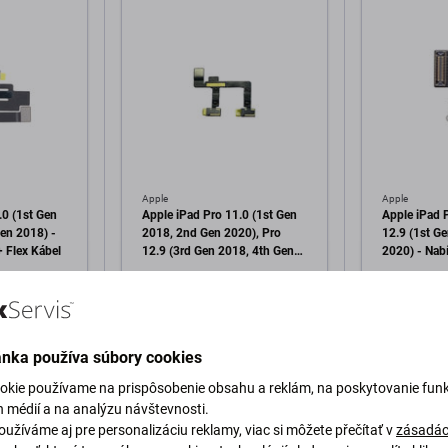
Apple
Apple
.0 (1st Gen
Apple iPad Pro 11.0 (1st Gen
Apple iPad P
Gen 2018) -
2018, 2nd Gen 2020), Pro
12.9 (1st G
+ Flex Kábel
12.9 (3rd Gen 2018, 4th Gen
2020) - Nabí
2020) - Mikrofón + Flex Kábel
Flex Kábel (
0,99 €
4,98 €
Skladom
Skladom
ánka používa súbory cookies
o košíka
Pridať do košíka
Pri
okie používame na prispôsobenie obsahu a reklám, na poskytovanie funk
h médií a na analýzu návštevnosti.
užíváme aj pre personalizáciu reklamy, viac si môžete přečítať v
zásadác