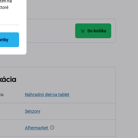
utím na
ktoré
zie (2)
Do košíka
šetky
kácia
ia
Náhradný diel na tablet
Senzory
Aftermarket