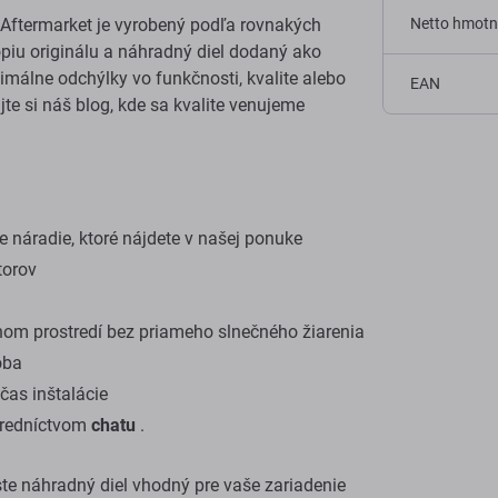
Aftermarket je vyrobený podľa rovnakých
Netto hmotn
kópiu originálu a náhradný diel dodaný ako
málne odchýlky vo funkčnosti, kvalite alebo
EAN
ajte si náš blog, kde sa kvalite venujeme
 náradie, ktoré nájdete v našej ponuke
torov
om prostredí bez priameho slnečného žiarenia
oba
as inštalácie
stredníctvom
chatu
.
 ste náhradný diel vhodný pre vaše zariadenie