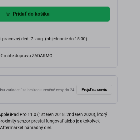
Pridať do košíka
 pracovný deň. 7. aug. (objednanie do 15:00)
0 € máte dopravu ZADARMO
Prejsť na servis
isu zariadení za bezkonkurenčné ceny do 24
pple iPad Pro 11.0 (1st Gen 2018, 2nd Gen 2020), ktorý
proximity senzor prestal fungovať alebo je akokoľvek
Aftermarket náhradný diel.