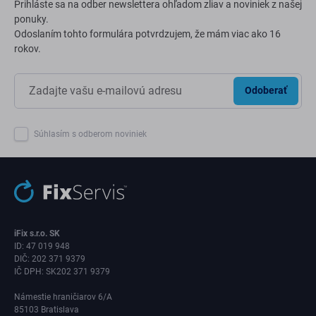
Prihláste sa na odber newslettera ohľadom zliav a noviniek z našej
ponuky.
Odoslaním tohto formulára potvrdzujem, že mám viac ako 16
rokov.
Odoberať
Súhlasím s odberom noviniek
iFix s.r.o. SK
ID: 47 019 948
DIČ: 202 371 9379
IČ DPH: SK202 371 9379
Námestie hraničiarov 6/A
85103 Bratislava