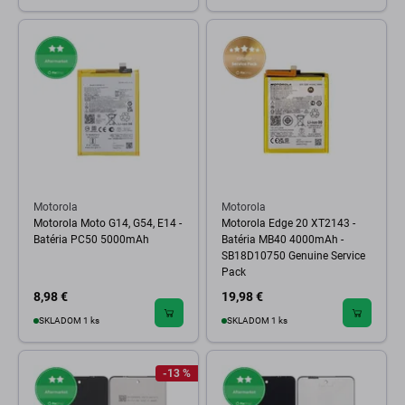
Motorola
Motorola
Motorola Moto G14, G54, E14 -
Motorola Edge 20 XT2143 -
Batéria PC50 5000mAh
Batéria MB40 4000mAh -
SB18D10750 Genuine Service
Pack
8,98 €
19,98 €
SKLADOM 1 ks
SKLADOM 1 ks
-13 %