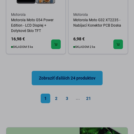
Motorola
Motorola
Motorola Moto G54 Power
Motorola Moto G32 XT2235 -
Edition - LCD Displej +
Nabíjací Konektor PCB Doska
Dotykové Sklo TFT
16,98 €
6,98 €
SKLADOM 5 ks
SKLADOM 2 ks
Zobraziť ďalších 24 produktov
1
2
3
21
⋯