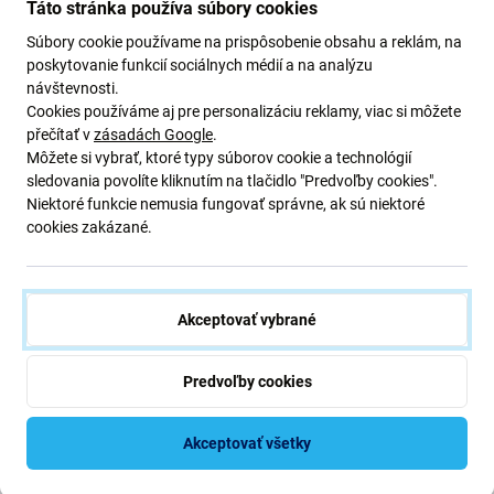
(Cosmic Black) TFT
(Forest Grey) - 5D68C24483
Táto stránka používa súbory cookies
Genuine Service Pack
Súbory cookie používame na prispôsobenie obsahu a reklám, na
17,98 €
129,98 €
poskytovanie funkcií sociálnych médií a na analýzu
SKLADOM 5 ks
NA OBJEDNÁVKU
návštevnosti.
Cookies používáme aj pre personalizáciu reklamy, viac si môžete
přečítať v
zásadách Google
.
Môžete si vybrať, ktoré typy súborov cookie a technológií
sledovania povolíte kliknutím na tlačidlo "Predvoľby cookies".
Niektoré funkcie nemusia fungovať správne, ak sú niektoré
cookies zakázané.
Akceptovať vybrané
Motorola
Motorola
Motorola Moto G24, G24
Motorola Edge 20 XT2143 -
Predvoľby cookies
Power - LCD displej + Dotykové
Nabíjací Konektor PCB Doska
sklo + Rám (Black) -
5D68C23810 Genuine Service
Akceptovať všetky
Pack
7,98 €
26,98 €
OČAKÁVAME 5 ks,