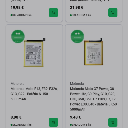
19,98 €
21,98 €
SKLADOM 1 ks
SKLADOM 1 ks
Motorola
Motorola
Motorola Moto E13, E32, E32s,
Motorola Moto G7 Power, G8
G13, G22 - Batéria NH50
Power Lite, G9 Play, G10, G20,
5000mAh
G30, G50, G51, E7 Plus, E7, E7i
Power, E30, E40 - Batéria JK50
5000mAh
8,98 €
9,48 €
SKLADOM 1 ks
SKLADOM 5 ks