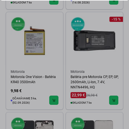
SKLADOM 7 ks
(14.08.2026)
-15 %
Motorola
Motorola
Motorola One Vision - Batéria
Batéria pre Motorola CP, EP, GP,
KR40 3500mAh
2600mAh, Li-Ion, 7.4V,
NNTN4496, HQ
9,98 €
22,99 €
26,98 €
OČAKÁVAME 5 ks,
(02.09.2026)
SKLADOM 7 ks