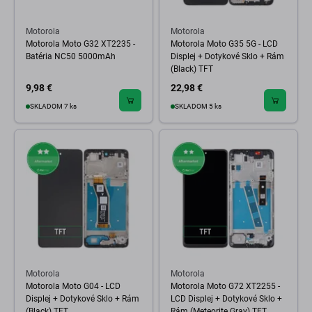
Motorola
Motorola
Motorola Moto G32 XT2235 -
Motorola Moto G35 5G - LCD
Batéria NC50 5000mAh
Displej + Dotykové Sklo + Rám
(Black) TFT
9,98 €
22,98 €
SKLADOM 7 ks
SKLADOM 5 ks
Motorola
Motorola
Motorola Moto G04 - LCD
Motorola Moto G72 XT2255 -
Displej + Dotykové Sklo + Rám
LCD Displej + Dotykové Sklo +
(Black) TFT
Rám (Meteorite Gray) TFT