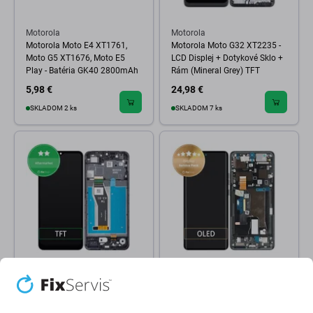
Motorola
Motorola
Motorola Moto E4 XT1761,
Motorola Moto G32 XT2235 -
Moto G5 XT1676, Moto E5
LCD Displej + Dotykové Sklo +
Play - Batéria GK40 2800mAh
Rám (Mineral Grey) TFT
5,98 €
24,98 €
SKLADOM 2 ks
SKLADOM 7 ks
Motorola
Motorola
Motorola Moto E13 - LCD
Motorola Edge 50 Ultra - LCD
Displej + Dotykové Sklo + Rám
Displej + Dotykové Sklo + Rám