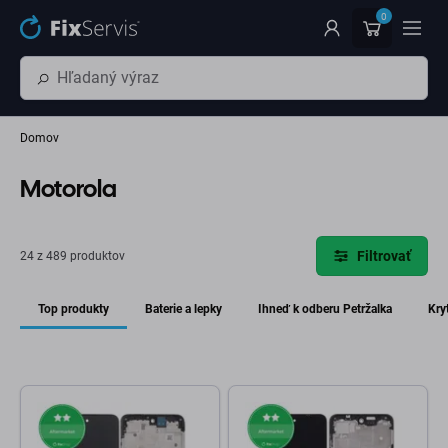
Preskočiť na hlavný obsah
0
Domov
Motorola
Filtrovať
24 z 489 produktov
Top produkty
Baterie a lepky
Ihneď k odberu Petržalka
Kry