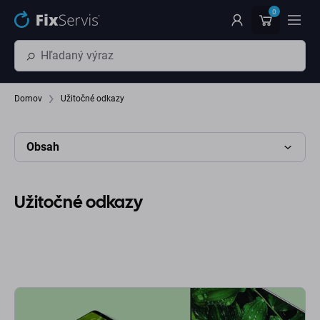
Preskočiť na hlavný obsah
0
Domov
Užitočné odkazy
Obsah
Užitočné odkazy