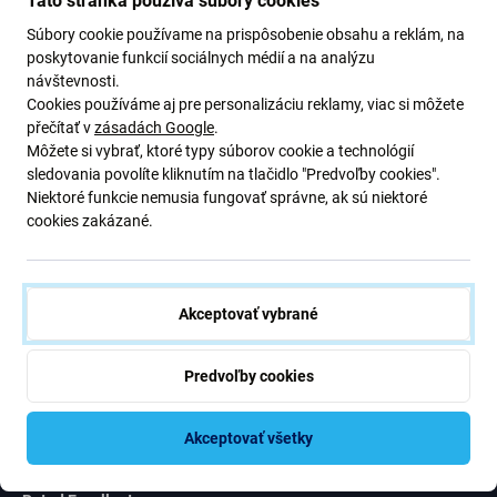
Táto stránka používa súbory cookies
ponuky.
Odoslaním tohto formulára potvrdzujem, že mám viac ako 16
Súbory cookie používame na prispôsobenie obsahu a reklám, na
rokov.
poskytovanie funkcií sociálnych médií a na analýzu
návštevnosti.
Cookies používáme aj pre personalizáciu reklamy, viac si môžete
Odoberať
přečítať v
zásadách Google
.
Môžete si vybrať, ktoré typy súborov cookie a technológií
sledovania povolíte kliknutím na tlačidlo "Predvoľby cookies".
Súhlasím s odberom noviniek
Niektoré funkcie nemusia fungovať správne, ak sú niektoré
cookies zakázané.
Akceptovať vybrané
iFix s.r.o. SK
ID: 47 019 948
Predvoľby cookies
DIČ: 202 371 9379
IČ DPH: SK202 371 9379
Akceptovať všetky
Námestie hraničiarov 6/A
85103 Bratislava