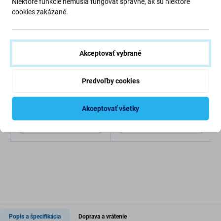
Niektoré funkcie nemusia fungovať správne, ak sú niektoré
cookies zakázané.
Akceptovať vybrané
SBS
SBS
SBS - Puzdro Instinct
SBS - Puzdro Skinny pre
Predvoľby cookies
Mag pre Samsung Galaxy
Samsung Galaxy S26
S26 Ultra, čierna
Ultra, transparentná
Akceptovať všetky
25,98 €
11,98 €
Skladom
Skladom
Popis a špecifikácia
Doprava a vrátenie