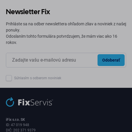
Newsletter Fix
Prihláste sa na odber newslettera ohľadom zliav a noviniek z našej
ponuky.
Odoslaním tohto formulára potvrdzujem, že mám viac ako 16
rokov.
Odoberať
Súhlasím s odberom noviniek
iFix s.r.o. SK
ID: 47 019 948
DIČ: 202 371 9379