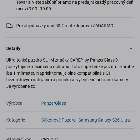
Tovar si viete zakúpiť priamo na predajni každý pracovný deň
medzi 9:00–19:00.
Pre objednávky nad 50 € máte dopravu ZADARMO
Detaily
Ultra tenké puzdro SL1M značky CARE™ by PanzerGlass®
poskytujúce maximálnu ochranu. Toto supertenké puzdro je hrubé
iba 1 milimeter. Napriek tomu je plne kompatibilné s QI
bezdrôtovým nabíjaním a ponúka aj vylepšenú ochranu kamery.
Je vyrobené zo
Výrobca
PanzerGlass
Kategórie
Silikónové Puzdro
,
Samsung Galaxy S26 Ultra
Párovací kód
CR27515