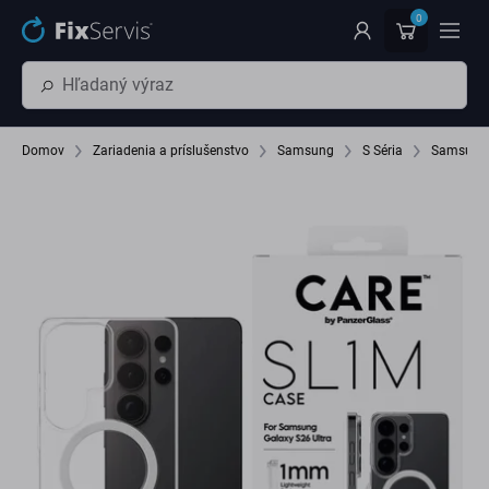
Preskočiť na hlavný obsah
0
Domov
Zariadenia a príslušenstvo
Samsung
S Séria
Samsung 