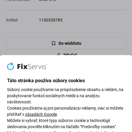
Artikel
1100338785
Do wishlistu
Zdieľať
Stráž
Táto stránka používa súbory cookies
Súbory cookie používame na prispôsobenie obsahu a reklám, na
High-contrast mode
poskytovanie funkcií sociálnych médií a na analýzu
Zákazníci tiež kupujú
návštevnosti.
Cookies používáme aj pre personalizáciu reklamy, viac si môžete
přečítať v
zásadách Google
.
Môžete si vybrať, ktoré typy súborov cookie a technológií
sledovania povolíte kliknutím na tlačidlo "Predvoľby cookies".