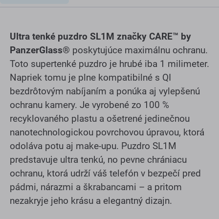
Ultra tenké puzdro SL1M značky CARE™ by
PanzerGlass®
poskytujúce maximálnu ochranu.
Toto supertenké puzdro je hrubé iba 1 milimeter.
Napriek tomu je plne kompatibilné s QI
bezdrôtovým nabíjaním a ponúka aj vylepšenú
ochranu kamery. Je vyrobené zo 100 %
recyklovaného plastu a ošetrené jedinečnou
nanotechnologickou povrchovou úpravou, ktorá
odoláva potu aj make-upu. Puzdro SL1M
predstavuje ultra tenkú, no pevne chrániacu
ochranu, ktorá udrží váš telefón v bezpečí pred
pádmi, nárazmi a škrabancami – a pritom
nezakryje jeho krásu a elegantný dizajn.