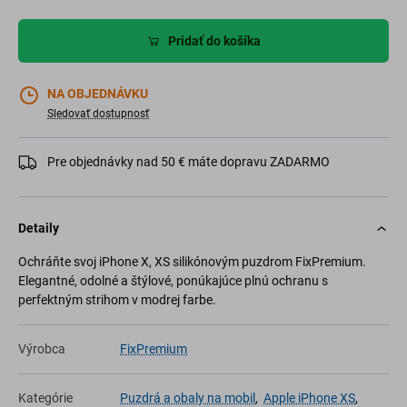
Pridať do košíka
NA OBJEDNÁVKU
Sledovať dostupnosť
Pre objednávky nad 50 € máte dopravu ZADARMO
Detaily
Ochráňte svoj iPhone X, XS silikónovým puzdrom FixPremium.
Elegantné, odolné a štýlové, ponúkajúce plnú ochranu s
perfektným strihom v modrej farbe.
Výrobca
FixPremium
Kategórie
Puzdrá a obaly na mobil
,
Apple iPhone XS
,