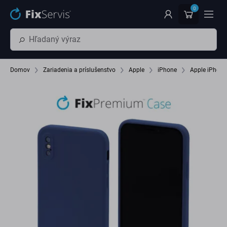
Preskočiť na hlavný obsah
0
Domov
Zariadenia a príslušenstvo
Apple
iPhone
Apple iPhone