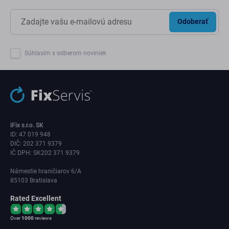
Odoberať
Súhlasím s odberom noviniek
iFix s.r.o. SK
ID: 47 019 948
DIČ: 202 371 9379
IČ DPH: SK202 371 9379
Námestie hraničiarov 6/A
85103 Bratislava
Rated Excellent
Over
1000
reviews