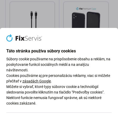
PURO
FixPremium
Táto stránka používa súbory cookies
PURO - Kábel USB-C /
FixPremium - Silikónové
MFI Lightning, 12W,
Puzdro pre iPhone 11,
Súbory cookie používame na prispôsobenie obsahu a reklám, na
Soft, 1,5 m, čierna
čierna
poskytovanie funkcií sociálnych médií a na analýzu
návštevnosti.
24,98 €
4,98 €
Cookies používáme aj pre personalizáciu reklamy, viac si môžete
Skladom
Skladom
přečítať v
zásadách Google
.
Môžete si vybrať, ktoré typy súborov cookie a technológií
sledovania povolíte kliknutím na tlačidlo "Predvoľby cookies".
Niektoré funkcie nemusia fungovať správne, ak sú niektoré
cookies zakázané.