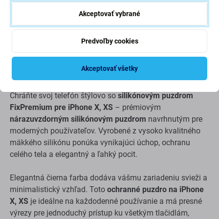
Akceptovať vybrané
Popis a špecifikácia
Doprava a vrátenie
Predvoľby cookies
FixPremium – Silikónový kryt pre iPhone X, XS | Modrý |
Akceptovať všetky
Nárazuvzdorný a štýlový
Chráňte svoj telefón štýlovo so
silikónovým puzdrom
FixPremium pre iPhone X, XS
– prémiovým
nárazuvzdorným silikónovým puzdrom
navrhnutým pre
moderných používateľov. Vyrobené z vysoko kvalitného
mäkkého silikónu ponúka vynikajúci úchop, ochranu
celého tela a elegantný a ľahký pocit.
Elegantná čierna farba dodáva vášmu zariadeniu svieži a
minimalistický vzhľad. Toto
ochranné puzdro na iPhone
X, XS
je ideálne na každodenné používanie a má presné
výrezy pre jednoduchý prístup ku všetkým tlačidlám,