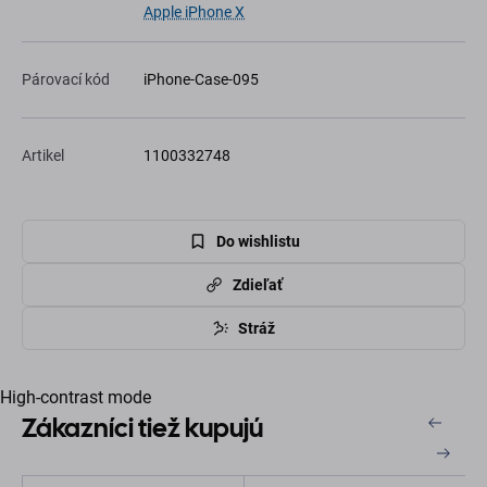
Apple iPhone X
Párovací kód
iPhone-Case-095
Artikel
1100332748
Do wishlistu
Zdieľať
Stráž
High-contrast mode
Zákazníci tiež kupujú