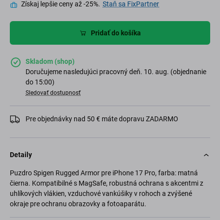
Získaj lepšie ceny až -25%.
Staň sa FixPartner
Pridať do košíka
Skladom (shop)
Doručujeme nasledujúci pracovný deň. 10. aug. (objednanie
do 15:00)
Sledovať dostupnosť
Pre objednávky nad 50 € máte dopravu ZADARMO
Detaily
Puzdro Spigen Rugged Armor pre iPhone 17 Pro, farba: matná
čierna. Kompatibilné s MagSafe, robustná ochrana s akcentmi z
uhlíkových vlákien, vzduchové vankúšiky v rohoch a zvýšené
okraje pre ochranu obrazovky a fotoaparátu.