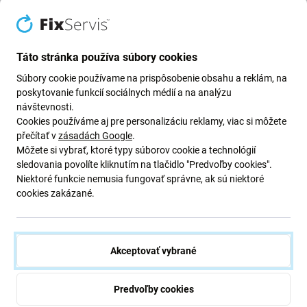
Táto stránka používa súbory cookies
Súbory cookie používame na prispôsobenie obsahu a reklám, na
Popis a špecifikácia
Doprava a vrátenie
poskytovanie funkcií sociálnych médií a na analýzu
návštevnosti.
Cookies používáme aj pre personalizáciu reklamy, viac si môžete
přečítať v
zásadách Google
.
Puzdro Spigen Rugged Armor s
Môžete si vybrať, ktoré typy súborov cookie a technológií
MagSafe pre iPhone 17 Pro, matné
sledovania povolíte kliknutím na tlačidlo "Predvoľby cookies".
Niektoré funkcie nemusia fungovať správne, ak sú niektoré
čierne
cookies zakázané.
Puzdro Spigen Rugged Armor s MagSafe
poskytuje
odolnú ochranu a moderné funkcie pre váš
iPhone 17 Pro
Akceptovať vybrané
. Je navrhnuté s viacvrstvovou konštrukciou z
PC + TPU +
nárazovej peny
, ktorá absorbuje nárazy a rozptyľuje silu
Predvoľby cookies
pri pádoch. Puzdro sa vyznačuje prémiovým vzhľadom