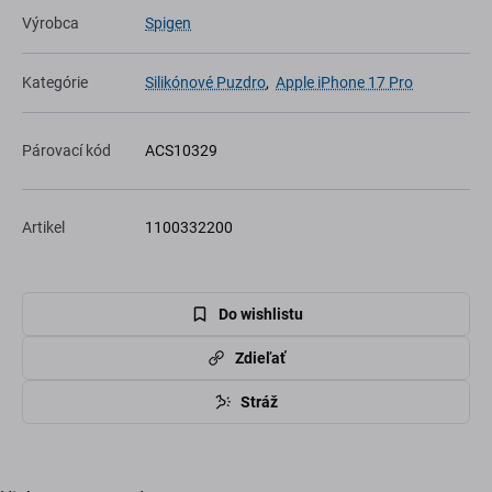
Výrobca
Spigen
Kategórie
Silikónové Puzdro
,
Apple iPhone 17 Pro
Párovací kód
ACS10329
Artikel
1100332200
Do wishlistu
Zdieľať
Stráž