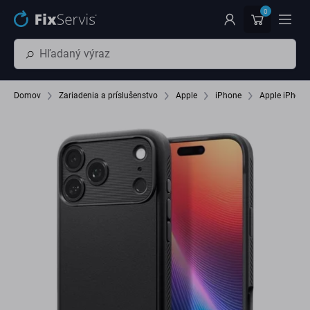
Preskočiť na hlavný obsah
0
Domov
Zariadenia a príslušenstvo
Apple
iPhone
Apple iPhone