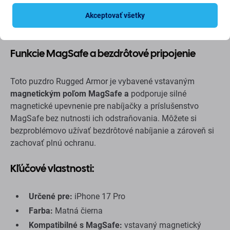
textúry z uhlíkových vlákien
, vystuženými rohmi s
technológiou vzduchového vankúša
a
vyvýšenými
Akceptovať všetky
rámikmi
na ochranu obrazovky a fotoaparátu.
Funkcie MagSafe a bezdrôtové pripojenie
Toto puzdro Rugged Armor je vybavené vstavaným
magnetickým poľom MagSafe a
podporuje silné
magnetické upevnenie pre nabíjačky a príslušenstvo
MagSafe bez nutnosti ich odstraňovania. Môžete si
bezproblémovo užívať bezdrôtové nabíjanie a zároveň si
zachovať plnú ochranu.
Kľúčové vlastnosti:
Určené pre:
iPhone 17 Pro
Farba:
Matná čierna
Kompatibilné s MagSafe:
vstavaný magnetický