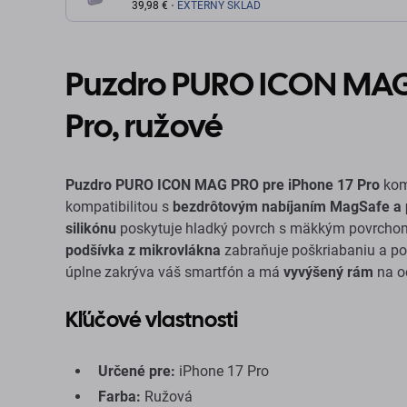
17 Pro, ružová
39,98 €
EXTERNÝ SKLAD
Puzdro PURO ICON MAG 
Pro, ružové
Puzdro PURO ICON MAG PRO pre iPhone 17 Pro
kom
kompatibilitou s
bezdrôtovým nabíjaním MagSafe a 
silikónu
poskytuje hladký povrch s mäkkým povrchom, 
podšívka z mikrovlákna
zabraňuje poškriabaniu a po
úplne zakrýva váš smartfón a má
vyvýšený rám
na oc
Kľúčové vlastnosti
Určené pre:
iPhone 17 Pro
Farba:
Ružová