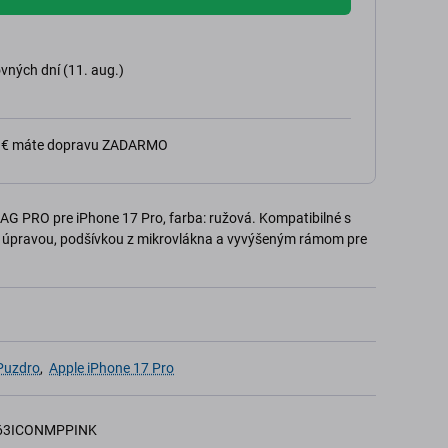
vných dní (11. aug.)
0 € máte dopravu ZADARMO
G PRO pre iPhone 17 Pro, farba: ružová. Kompatibilné s
úpravou, podšívkou z mikrovlákna a vyvýšeným rámom pre
 Puzdro
,
Apple iPhone 17 Pro
63ICONMPPINK