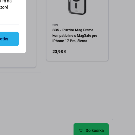
utím na
ktoré
SBS
Devia
o Instinct Mag
SBS - Puzdro Mag Frame
Puzdr
é s MagSafe pre
kompatibilné s MagSafe pre
iPhone
šetky
ro, modrá
iPhone 17 Pro, čierna
Devia
23,98 €
8,98 
Skla
Pridať do košíka
dať do košíka
Do košíka