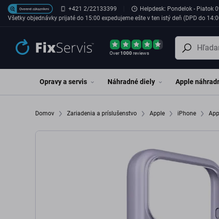
Preskočiť na hlavný obsah
+421 2/22133399
Helpdesk: Pondelok - Piatok 0
Všetky objednávky prijaté do 15:00 expedujeme ešte v ten istý deň (DPD do 14:0
Over
1000
reviews
Opravy a servis
Náhradné diely
Apple náhradn
Domov
Zariadenia a príslušenstvo
Apple
iPhone
App