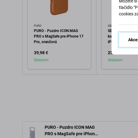
Môžete si 
tlačidlo "
cookies z
PURO
SBS
PURO - Puzdro ICON MAG
SBS - Puzdro Inst
PRO s MagSafe pre iPhone 17
kompatibilné s Ma
Akce
Pro, oranžová
iPhone 17 Pro, či
39,98 €
25,98 €
Skladom
Skladom
Pridať do košíka
Pridať d
PURO - Puzdro ICON MAG
PRO s MagSafe pre iPhone