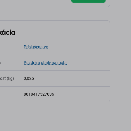
kácia
Príslušenstvo
a
Puzdrá a obaly na mobil
osť (kg)
0,025
8018417527036