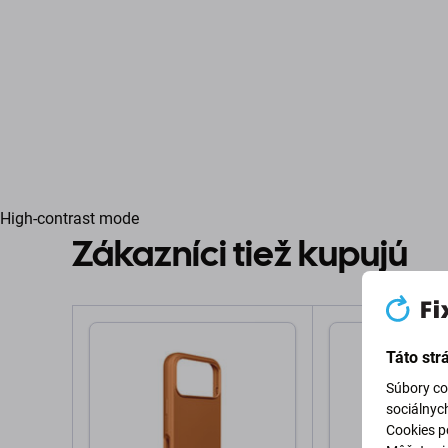
High-contrast mode
Zákazníci tiež kupujú
Táto str
Súbory co
sociálnyc
Cookies po