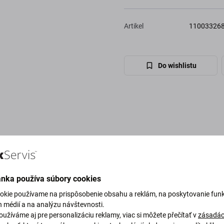
Artikel
11003326
Do wishlistu
ánka používa súbory cookies
okie používame na prispôsobenie obsahu a reklám, na poskytovanie funk
h médií a na analýzu návštevnosti.
užíváme aj pre personalizáciu reklamy, viac si môžete přečítať v
zásadác