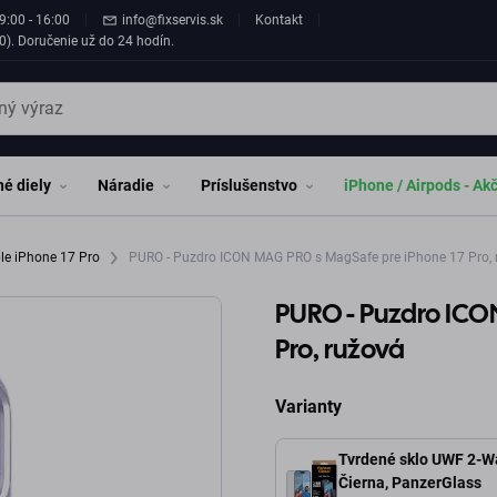
9:00 - 16:00
info@fixservis.sk
Kontakt
0). Doručenie už do 24 hodín.
é diely
Náradie
Príslušenstvo
iPhone / Airpods - Ak
le iPhone 17 Pro
PURO - Puzdro ICON MAG PRO s MagSafe pre iPhone 17 Pro, 
PURO - Puzdro ICO
Pro, ružová
Varianty
Tvrdené sklo UWF 2-Wa
Čierna, PanzerGlass