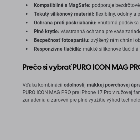
Kompatibilné s MagSafe:
podporuje bezdrôtové 
Tekutý silikónový materiál:
flexibilný, odolný a 
Ochrana proti poškriabaniu:
vnútorná podšívka 
Plné krytie:
všestranná ochrana pre vaše zariad
Bezpečnosť fotoaparátu:
zvýšený rám chráni ob
Responzívne tlačidlá:
mäkké silikónové tlačidlá 
Prečo si vybrať PURO ICON MAG P
Vďaka kombinácii
odolnosti, mäkkej povrchovej úpr
PURO ICON MAG PRO pre iPhone 17 Pro v ružovej far
zariadenia a zároveň pre plné využitie výhod techno