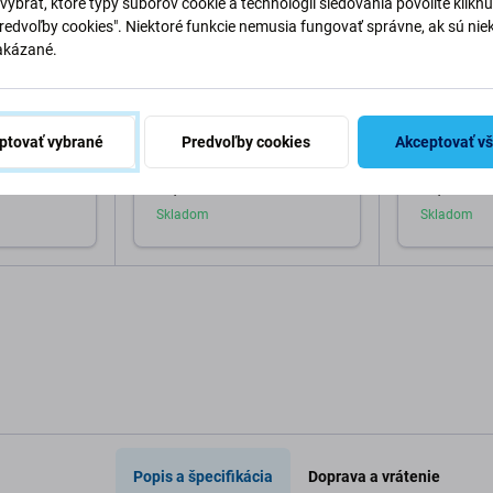
vybrať, ktoré typy súborov cookie a technológií sledovania povolíte klikn
Predvoľby cookies". Niektoré funkcie nemusia fungovať správne, ak sú nie
akázané.
PURO
SBS
inct Mag
PURO - Puzdro Gradient s
SBS - Puzdr
gSafe pre
MagSafe pre iPhone 17 Pro,
kompatibiln
ptovať vybrané
Predvoľby cookies
Akceptovať v
erna
čierna
iPhone 17 P
34,98 €
25,98 €
Skladom
Skladom
o košíka
Pridať do košíka
Pri
Popis a špecifikácia
Doprava a vrátenie