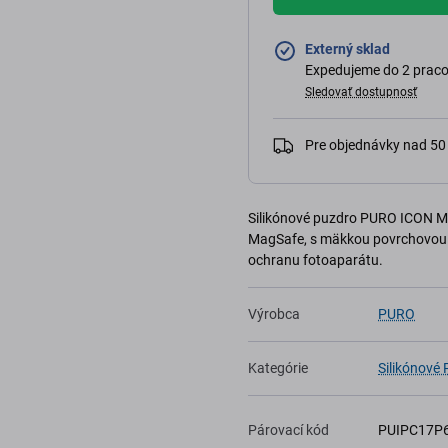
Externý sklad
Expedujeme do 2 praco
Sledovať dostupnosť
Pre objednávky nad 5
Silikónové puzdro PURO ICON MA
MagSafe, s mäkkou povrchovou 
ochranu fotoaparátu.
Výrobca
PURO
Kategórie
Silikónové
Párovací kód
PUIPC17P