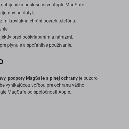
nabíjanie a príslušenstvo Apple MagSafe.
príjemný na dotyk.
z mikrovlákna chráni povrch telefónu.
enie.
jektív pred poškriabaním a nárazmi.
pre plynulé a spoľahlivé používanie.
RO
avy, podpory MagSafe a plnej ochrany
je puzdro
be vynikajúcou voľbou pre ochranu vášho
lógie MagSafe od spoločnosti Apple.