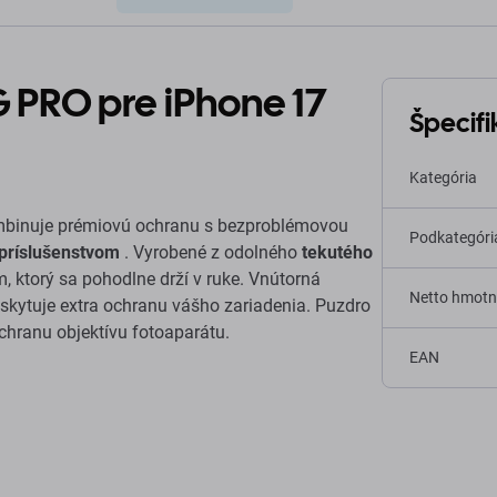
PRO pre iPhone 17
Špecifi
Kategória
binuje prémiovú ochranu s bezproblémovou
Podkategóri
príslušenstvom
. Vyrobené z odolného
tekutého
ktorý sa pohodlne drží v ruke. Vnútorná
Netto hmotn
skytuje extra ochranu vášho zariadenia. Puzdro
hranu objektívu fotoaparátu.
EAN