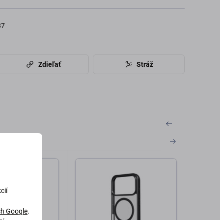
87
Zdieľať
Stráž
cií
h Google
.