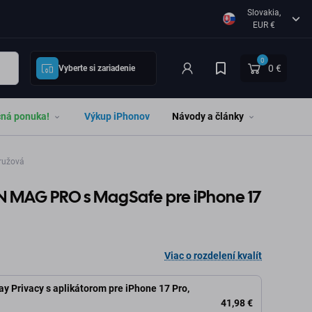
Slovakia,
EUR €
0
0 €
Vyberte si zariadenie
čná ponuka!
Výkup iPhonov
Návody a články
ružová
N MAG PRO s MagSafe pre iPhone 17
Viac o rozdelení kvalít
y Privacy s aplikátorom pre iPhone 17 Pro,
41,98 €