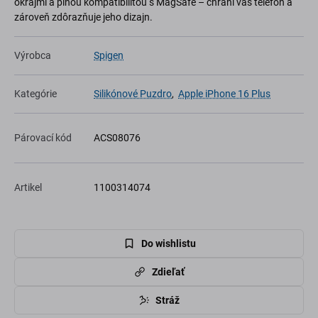
okrajmi a plnou kompatibilitou s MagSafe – chráni váš telefón a
zároveň zdôrazňuje jeho dizajn.
Výrobca
Spigen
Kategórie
Silikónové Puzdro
,
Apple iPhone 16 Plus
Párovací kód
ACS08076
Artikel
1100314074
Do wishlistu
Zdieľať
Stráž