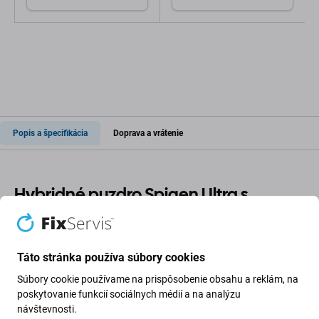
Popis a špecifikácia
Doprava a vrátenie
Hybridné puzdro Spigen Ultra s
MagSafe – čierne
Kryt Spigen Ultra Hybrid s MagSafe kombinuje elegantný
Táto stránka používa súbory cookies
dizajn so spoľahlivou ochranou a zároveň podporuje
Súbory cookie používame na prispôsobenie obsahu a reklám, na
funkčnosť MagSafe. Hybridná konštrukcia – pevná
poskytovanie funkcií sociálnych médií a na analýzu
polykarbonátová zadná strana a flexibilný TPU rám –
návštevnosti.