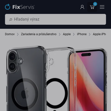
Preskočiť na hlavný obsah
0
Domov
Zariadenia a príslušenstvo
Apple
iPhone
Apple iPhone