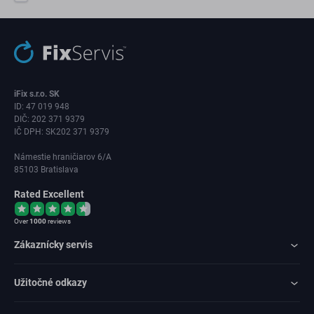
iFix s.r.o. SK
ID: 47 019 948
DIČ: 202 371 9379
IČ DPH: SK202 371 9379
Námestie hraničiarov 6/A
85103 Bratislava
Rated Excellent
Over
1000
reviews
Zákaznícky servis
Užitočné odkazy