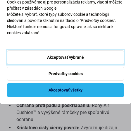
Cookies používáme aj pre personalizáciu reklamy, viac si môžete
chráni váš smartfón pred pádmi, škrabancami a
přečítať v
zásadách Google
.
každodenným nosením. Vstavané magnety MagSafe
Môžete si vybrať, ktoré typy súborov cookie a technológií
umožňujú jednoduché pripojenie k nabíjačkám a
sledovania povolíte kliknutím na tlačidlo "Predvoľby cookies".
príslušenstvu MagSafe. Zvýšené okraje chránia
Niektoré funkcie nemusia fungovať správne, ak sú niektoré
obrazovku a fotoaparát, zatiaľ čo presné výrezy
cookies zakázané.
umožňujú plný prístup k tlačidlám a portom.
Kľúčové vlastnosti:
Akceptovať vybrané
Hybridná konštrukcia:
Odolný PC chrbát s
Predvoľby cookies
flexibilným TPU nárazníkom pre tlmenie nárazov
Kompatibilné s MagSafe:
Integrované magnety pre
rýchle bezdrôtové nabíjanie a pripojenie
Akceptovať všetky
príslušenstva
Ochrana proti pádu a poškriabaniu:
Rohy Air
Cushion™ a vyvýšené rámčeky pre spoľahlivú
ochranu
Krištáľovo čistý čierny povrch:
Zvýrazňuje dizajn