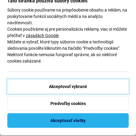
Táto stránka používa súbory cookies
Súbory cookie používame na prispôsobenie obsahu a reklám, na
poskytovanie funkcií sociálnych médií a na analýzu
návštevnosti.
Cookies používáme aj pre personalizáciu reklamy, viac si môžete
Popis a špecifikácia
Doprava a vrátenie
přečítať v
zásadách Google
.
Môžete si vybrať, ktoré typy súborov cookie a technológií
sledovania povolíte kliknutím na tlačidlo "Predvoľby cookies".
Ochranné puzdro SBS Skinny
Niektoré funkcie nemusia fungovať správne, ak sú niektoré
cookies zakázané.
Puzdro SBS Skinny je určené pre používateľov, ktorí chcú
diskrétnu a ľahkú ochranu bez toho, aby to narušilo
prirodzený vzhľad ich zariadenia. Vďaka ultratenkému a
Akceptovať vybrané
priehľadnému prevedeniu chráni váš telefón pred
každodennými škrabancami, nárazmi a opotrebovaním a
Predvoľby cookies
zároveň zachováva plne viditeľný pôvodný dizajn.
Akceptovať všetky
Ultratenký a ľahký