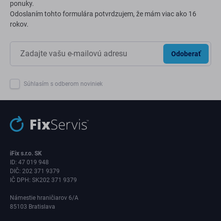
ponuky.
Odoslaním tohto formulára potvrdzujem, že mám viac ako 16
rokov.
Odoberať
Súhlasím s odberom noviniek
iFix s.r.o. SK
ID: 47 019 948
DIČ: 202 371 9379
IČ DPH: SK202 371 9379
Námestie hraničiarov 6/A
85103 Bratislava