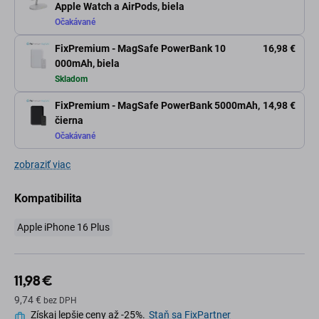
Apple Watch a AirPods, biela
Očakávané
FixPremium - MagSafe PowerBank 10
16,98 €
000mAh, biela
Skladom
FixPremium - MagSafe PowerBank 5000mAh,
14,98 €
čierna
Očakávané
zobraziť viac
Kompatibilita
Apple iPhone 16 Plus
11,98 €
9,74 €
bez DPH
Získaj lepšie ceny až -25%.
Staň sa FixPartner