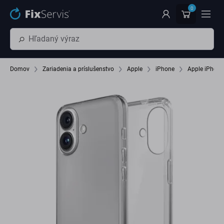
Preskočiť na hlavný obsah
0
Domov
Zariadenia a príslušenstvo
Apple
iPhone
Apple iPhone