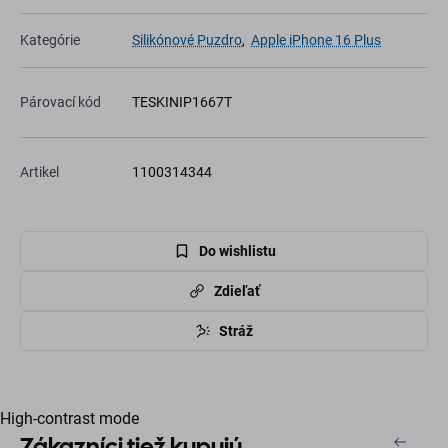
Kategórie
Silikónové Puzdro
,
Apple iPhone 16 Plus
Párovací kód
TESKINIP1667T
Artikel
1100314344
Do wishlistu
Zdieľať
Stráž
High-contrast mode
Zákazníci tiež kupujú