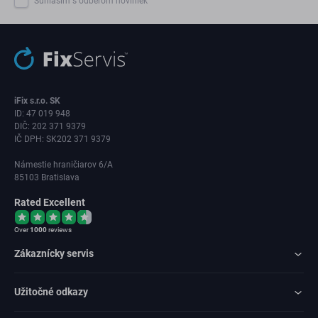
Súhlasím s odberom noviniek
iFix s.r.o. SK
ID: 47 019 948
DIČ: 202 371 9379
IČ DPH: SK202 371 9379
Námestie hraničiarov 6/A
85103 Bratislava
Rated Excellent
Over
1000
reviews
Zákaznícky servis
Užitočné odkazy