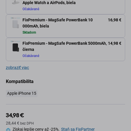
Apple Watch a AirPods, biela
Očakávané
FixPremium - MagSafe PowerBank 10
16,98 €
000mAh, biela
Skladom
FixPremium - MagSafe PowerBank 5000mAh,
14,98 €
čierna
Očakávané
zobraziť viac
Kompatibilita
Apple iPhone 15
34,98 €
28,44 €
bez DPH
Získaj lepšie ceny až -25%.
Staň sa FixPartner