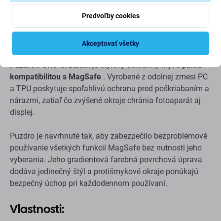
Predvoľby cookies
Popis a špecifikácia
Doprava a vrátenie
Akceptovať všetky
Puzdro PURO Gradient
je štýlový ochranný kryt s
plnou
kompatibilitou s MagSafe
. Vyrobené z odolnej zmesi PC
a TPU poskytuje spoľahlivú ochranu pred poškriabaním a
nárazmi, zatiaľ čo zvýšené okraje chránia fotoaparát aj
displej.
Puzdro je navrhnuté tak, aby zabezpečilo bezproblémové
používanie všetkých funkcií MagSafe bez nutnosti jeho
vyberania. Jeho gradientová farebná povrchová úprava
dodáva jedinečný štýl a protišmykové okraje ponúkajú
bezpečný úchop pri každodennom používaní.
Vlastnosti: