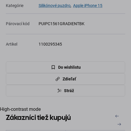
Kategórie
Silikónové puzdro
,
Apple iPhone 15
Párovací kód
PUIPC1561GRADIENTBK
Artikel
1100295345
Do wishlistu
Zdieľať
Stráž
High-contrast mode
Zákazníci tiež kupujú