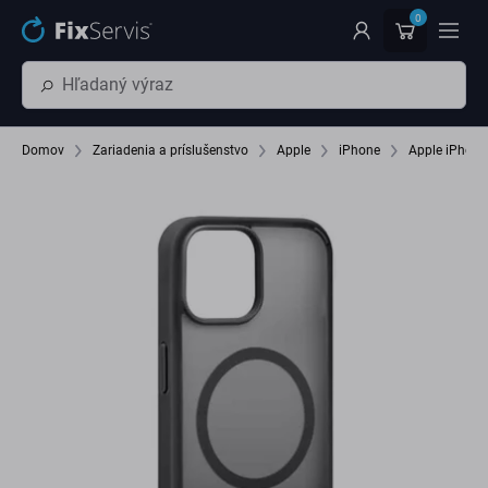
Preskočiť na hlavný obsah
0
Domov
Zariadenia a príslušenstvo
Apple
iPhone
Apple iPhone