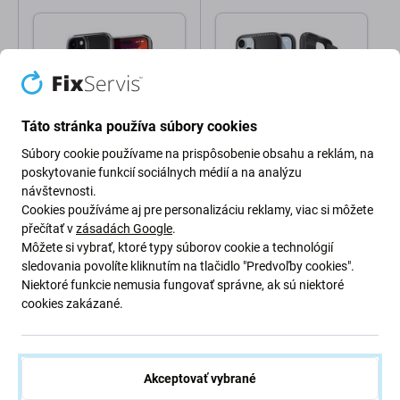
Táto stránka používa súbory cookies
Súbory cookie používame na prispôsobenie obsahu a reklám, na
poskytovanie funkcií sociálnych médií a na analýzu
Spigen
Spigen
Spigen - Puzdro Ultra
Spigen - Puzdro Mag
návštevnosti.
Hybrid s MagSafe pre
Armor s MagSafe pre
Cookies používáme aj pre personalizáciu reklamy, viac si môžete
iPhone 15, biela
iPhone 15, Matte Black
přečítať v
zásadách Google
.
Môžete si vybrať, ktoré typy súborov cookie a technológií
34,98 €
34,98 €
sledovania povolíte kliknutím na tlačidlo "Predvoľby cookies".
Skladom
Skladom
Niektoré funkcie nemusia fungovať správne, ak sú niektoré
cookies zakázané.
Akceptovať vybrané