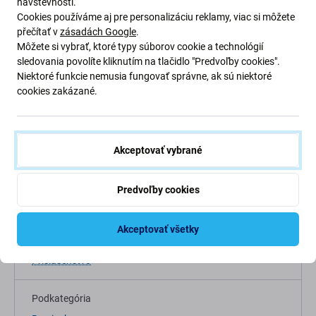
návštevnosti.
Cookies používáme aj pre personalizáciu reklamy, viac si môžete
přečítať v
zásadách Google
.
Môžete si vybrať, ktoré typy súborov cookie a technológií
sledovania povolíte kliknutím na tlačidlo "Predvoľby cookies".
Niektoré funkcie nemusia fungovať správne, ak sú niektoré
cookies zakázané.
Popis a špecifikácia
Doprava a vrátenie
Akceptovať vybrané
Predvoľby cookies
Špecifikácia
Akceptovať všetky
Kategória
Príslušenstvo
Podkategória