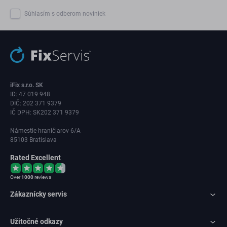
Súhlasím s odberom noviniek
iFix s.r.o. SK
ID: 47 019 948
DIČ: 202 371 9379
IČ DPH: SK202 371 9379
Námestie hraničiarov 6/A
85103 Bratislava
Rated Excellent
Over
1000
reviews
Zákaznícky servis
Užitočné odkazy