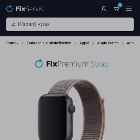
Preskočiť na hlavný obsah
0
Domov
Zariadenia a príslušenstvo
Apple
Apple Watch
Apple 