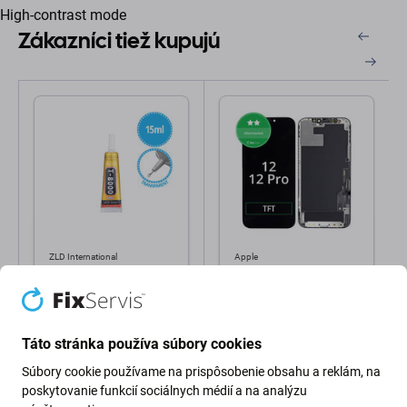
High-contrast mode
Zákazníci tiež kupujú
ZLD International
Apple
Adhesive Lepidlo T-8000
Displej In-Cell HD+ pre
- 15ml (Transparentná)
iPhone 12, 12 Pro,
Dotykové sklo s rámom
2,98 €
18,98 €
Táto stránka používa súbory cookies
Na objednávku
Skladom
Súbory cookie používame na prispôsobenie obsahu a reklám, na
poskytovanie funkcií sociálnych médií a na analýzu