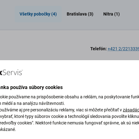
Všetky pobočky (4)
Bratislava (3)
Nitra (1)
Telefón:
+421 2/221333
Telefón:
+421 2/222 001
ánka používa súbory cookies
okie používame na prispôsobenie obsahu a reklám, na poskytovanie funk
h médií a na analýzu návštevnosti.
užíváme aj pre personalizáciu reklamy, viac si môžete přečítať v
zásadác
vybrať, ktoré typy súborov cookie a technológií sledovania povolíte klikn
Predvoľby cookies". Niektoré funkcie nemusia fungovať správne, ak sú nie
Telefón:
+421 37/221 33
akázané.