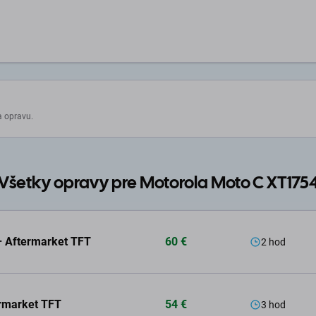
a opravu.
Všetky opravy pre Motorola Moto C XT175
 Aftermarket TFT
60 €
2 hod
ermarket TFT
54 €
3 hod