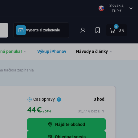
Slovakia,
EUR €
0
0 €
Vyberte si zariadenie
čná ponuka!
Výkup iPhonov
Návody a články
 tlačidla zapínania
Čas opravy
3
hod.
44 €
35,77 €
bez DPH
s DPH
Nájdite obchod
.
Objednať servis