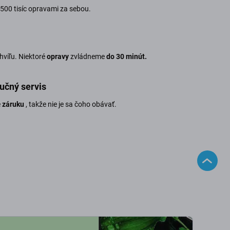
500 tisíc opravami za sebou.
chvíľu. Niektoré
opravy
zvládneme
do 30 minút.
učný servis
e
záruku
, takže nie je sa čoho obávať.