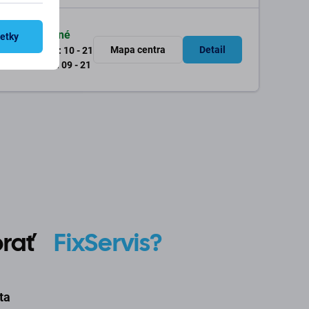
Otvorené
šetky
01
Mapa centra
Detail
Po - Pia: 10 - 21
So - Ne: 09 - 21
ybrať
FixServis?
ta