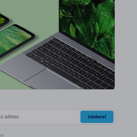
Odoberať
iek