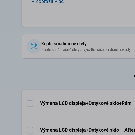
+ Zobraziť viac
Kúpte si náhradné diely
Kúpte si náhradné diely a využite naše servisné návody n
Výmena LCD displeja+Dotykové sklo+Rám –
Výmena LCD displeja+Dotykové sklo – Aft