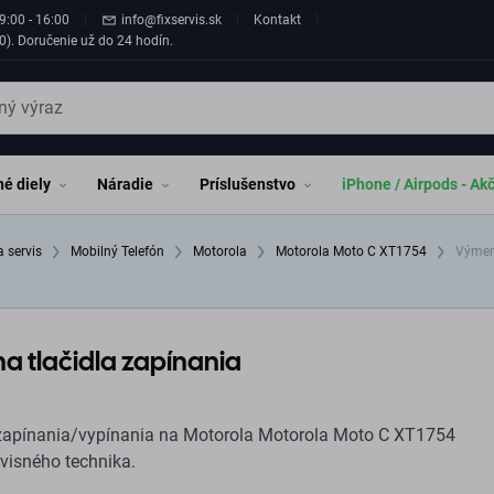
9:00 - 16:00
info@fixservis.sk
Kontakt
0). Doručenie už do 24 hodín.
é diely
Náradie
Príslušenstvo
iPhone / Airpods - Ak
a servis
Mobilný Telefón
Motorola
Motorola Moto C XT1754
Výmena
a tlačidla zapínania
rvisného technika.
Opravu pre Motorola Motorola Moto C XT1754 zákazník využije, ak tlačidlo nereaguje alebo reaguje sporadicky