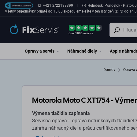
Preskočiť na hlavný obsah
+421 2/22133399
Helpdesk: Pondelok - Piatok 0
Všetky objednávky prijaté do 15:00 expedujeme ešte v ten istý deň (DPD do 14:0
Over
1000
reviews
Opravy a servis
Náhradné diely
Apple náhradn
Domov
Oprava 
Motorola Moto C XT1754 - Výmen
Výmena tlačidla zapínania
Servisná oprava - oprava nefunkčných tlačidiel zapínania/vypínania na Motorola Motorola Moto C XT1754
zahŕňa náhradný diel a prácu certifikovaného se