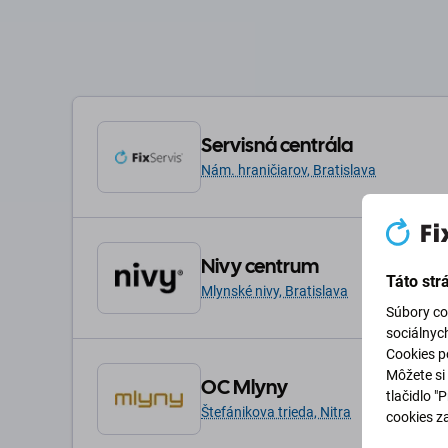
Servisná centrála
Nám. hraničiarov, Bratislava
Nivy centrum
Táto str
Mlynské nivy, Bratislava
Súbory co
sociálnyc
Cookies po
Môžete si 
OC Mlyny
tlačidlo "
Štefánikova trieda, Nitra
cookies z