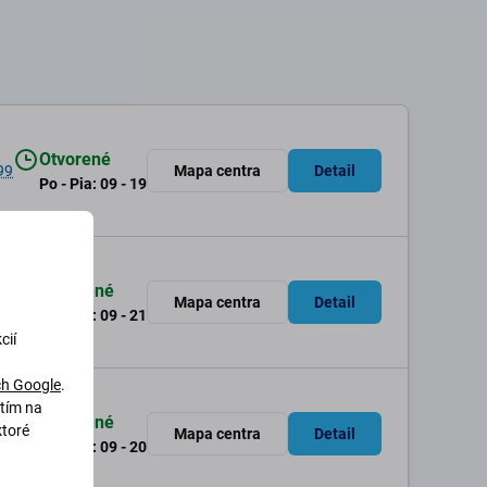
Otvorené
99
Mapa centra
Detail
Po - Pia: 09 - 19
Otvorené
 97
Mapa centra
Detail
Po - Ne: 09 - 21
cií
h Google
.
utím na
Otvorené
ktoré
 03
Mapa centra
Detail
Po - Ne: 09 - 20