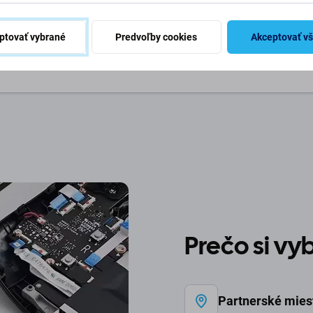
ptovať vybrané
Predvoľby cookies
Akceptovať v
Telefón:
+421 2/221 333 
Prečo si v
Partnerské mies