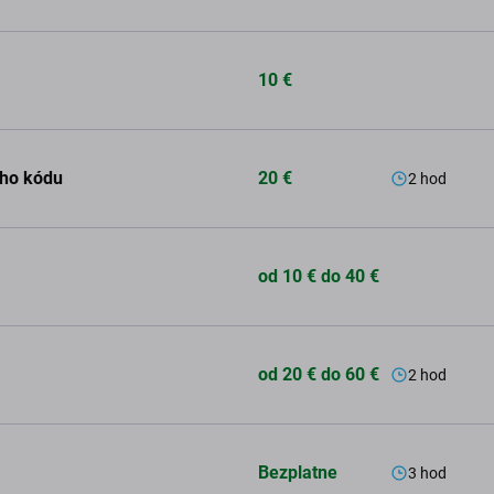
10 €
ého kódu
20 €
2 hod
od 10 € do 40 €
od 20 € do 60 €
2 hod
Bezplatne
3 hod