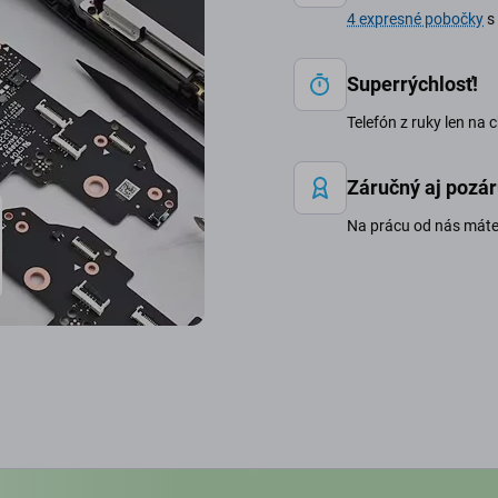
4 expresné pobočky
s 
Superrýchlosť!
Telefón z ruky len na 
Záručný aj pozár
Na prácu od nás mát