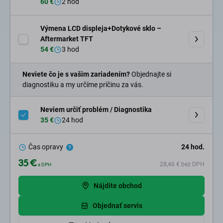
60 €
2 hod
Výmena LCD displeja+Dotykové sklo –
Aftermarket TFT
54 €
3 hod
Neviete čo je s vašim zariadením?
Objednajte si
diagnostiku a my určíme príčinu za vás.
Neviem určiť problém / Diagnostika
35 €
24 hod
Čas opravy
24
hod.
35 €
28,46 €
bez DPH
s DPH
Nájdite obchod
Objednať servis