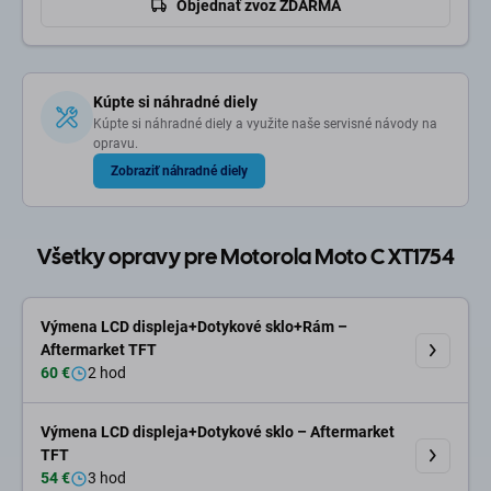
Objednať zvoz ZDARMA
Kúpte si náhradné diely
Kúpte si náhradné diely a využite naše servisné návody na
opravu.
Zobraziť náhradné diely
Všetky opravy pre Motorola Moto C XT1754
Výmena LCD displeja+Dotykové sklo+Rám –
Aftermarket TFT
60 €
2 hod
Výmena LCD displeja+Dotykové sklo – Aftermarket
TFT
54 €
3 hod