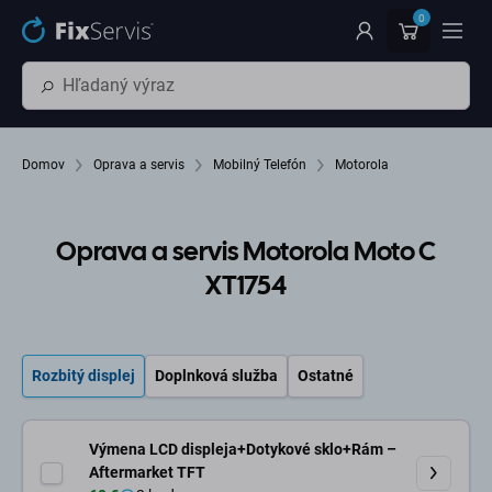
Preskočiť na hlavný obsah
0
Domov
Oprava a servis
Mobilný Telefón
Motorola
Oprava a servis Motorola Moto C
XT1754
Rozbitý displej
Doplnková služba
Ostatné
Výmena LCD displeja+Dotykové sklo+Rám –
Aftermarket TFT