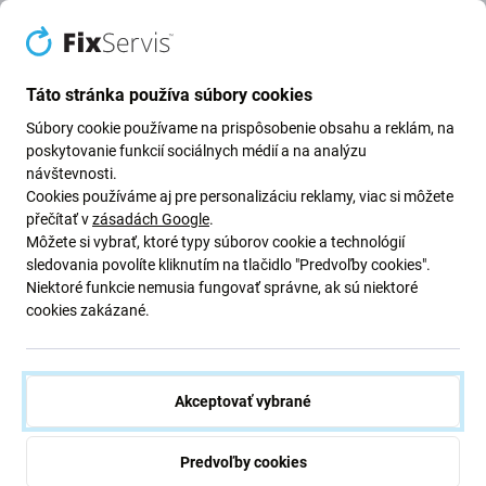
Všetky pobočky (4)
Bratislava (3)
Nitra (1)
Táto stránka používa súbory cookies
Servisná centrála
Súbory cookie používame na prispôsobenie obsahu a reklám, na
poskytovanie funkcií sociálnych médií a na analýzu
Zatvorené
Po - Pia: 09 - 19
Otv
návštevnosti.
Cookies používáme aj pre personalizáciu reklamy, viac si môžete
Nám. hraničiarov, Bratislava
Mlynské
přečítať v
zásadách Google
.
Telefón:
+421 2/22133399
Telefó
Môžete si vybrať, ktoré typy súborov cookie a technológií
sledovania povolíte kliknutím na tlačidlo "Predvoľby cookies".
Mapa centra
Detail
Niektoré funkcie nemusia fungovať správne, ak sú niektoré
cookies zakázané.
Akceptovať vybrané
Predvoľby cookies