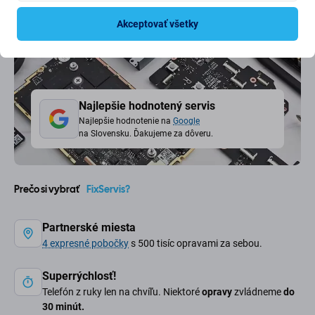
Akceptovať všetky
Najlepšie hodnotený servis
Najlepšie hodnotenie na
Google
na Slovensku. Ďakujeme za dôveru.
Prečo si vybrať
FixServis?
Partnerské miesta
4 expresné pobočky
s 500 tisíc opravami za sebou.
Superrýchlosť!
Telefón z ruky len na chvíľu. Niektoré
opravy
zvládneme
do
30 minút.