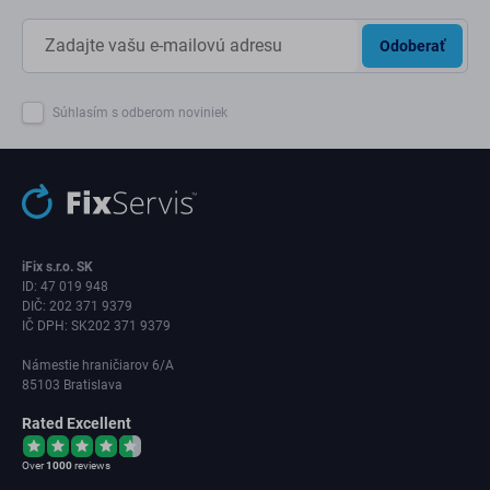
Odoberať
Súhlasím s odberom noviniek
iFix s.r.o. SK
ID: 47 019 948
DIČ: 202 371 9379
IČ DPH: SK202 371 9379
Námestie hraničiarov 6/A
85103 Bratislava
Rated Excellent
Over
1000
reviews