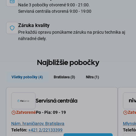
Naše 3 pobočky otvorené 9:00 - 21:00.
Servisná centrála otvorená 9:00 - 19:00
Záruka kvality
Pre každú opravu ponúkame záruku na prácu technika aj
náhradné diely.
Najbližšie pobočky
Všetky pobočky (4)
Bratislava (3)
Nitra (1)
Servisná centrála
Zatvorené
Po - Pia: 09 - 19
Zat
Nám. hraničiarov, Bratislava
Mlynské
Telefón:
+421 2/22133399
Telefó