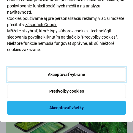
poskytovanie funkcií sociálnych médií a na analýzu
Prečo si vybrať
FixServis?
návštevnosti.
Cookies používáme aj pre personalizáciu reklamy, viac si môžete
přečítať v
zásadách Google
.
Partnerské miesta
Môžete si vybrať, ktoré typy súborov cookie a technológií
4 expresné pobočky
s 500 tisíc opravami za sebou.
sledovania povolíte kliknutím na tlačidlo "Predvoľby cookies".
Niektoré funkcie nemusia fungovať správne, ak sú niektoré
Superrýchlosť!
cookies zakázané.
Telefón z ruky len na chvíľu. Niektoré
opravy
zvládneme
do
30 minút.
Záručný aj pozáručný servis
Akceptovať vybrané
Na prácu od nás máte
záruku
, takže nie je sa čoho obávať.
Predvoľby cookies
Akceptovať všetky