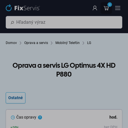
Preskočiť na hlavný obsah
0
Domov
Oprava a servis
Mobilný Telefón
LG
Oprava a servis LG Optimus 4X HD
P880
Ostatné
Čas opravy
hod.
bez DPH
s DPH