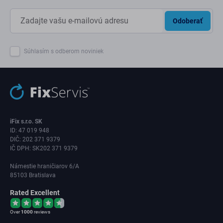
Odoberať
Súhlasím s odberom noviniek
iFix s.r.o. SK
ID: 47 019 948
DIČ: 202 371 9379
IČ DPH: SK202 371 9379
Námestie hraničiarov 6/A
85103 Bratislava
Rated Excellent
Over
1000
reviews