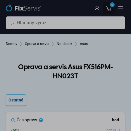
Preskočiť na hlavný obsah
0
Domov
Oprava a servis
Notebook
Asus
Oprava a servis Asus FX516PM-
HN023T
Ostatné
Čas opravy
hod.
bez DPH
s DPH