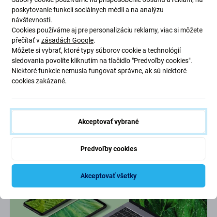
poskytovanie funkcií sociálnych médií a na analýzu
Prečo si vybrať
FixServis?
návštevnosti.
Cookies používáme aj pre personalizáciu reklamy, viac si môžete
přečítať v
zásadách Google
.
Partnerské miesta
Môžete si vybrať, ktoré typy súborov cookie a technológií
4 expresné pobočky
s 500 tisíc opravami za sebou.
sledovania povolíte kliknutím na tlačidlo "Predvoľby cookies".
Niektoré funkcie nemusia fungovať správne, ak sú niektoré
Superrýchlosť!
cookies zakázané.
Telefón z ruky len na chvíľu. Niektoré
opravy
zvládneme
do
30 minút.
Záručný aj pozáručný servis
Akceptovať vybrané
Na prácu od nás máte
záruku
, takže nie je sa čoho obávať.
Predvoľby cookies
Akceptovať všetky