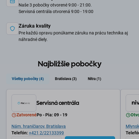
Naše 3 pobočky otvorené 9:00 - 21:00.
Servisná centrála otvorená 9:00 - 19:00
Záruka kvality
Pre každú opravu ponúkame záruku na prácu technika aj
náhradné diely.
Najbližšie pobočky
Všetky pobočky (4)
Bratislava (3)
Nitra (1)
Servisná centrála
Zatvorené
Po - Pia: 09 - 19
Otv
Nám. hraničiarov, Bratislava
Mlynské
Telefón:
+421 2/22133399
Telefó