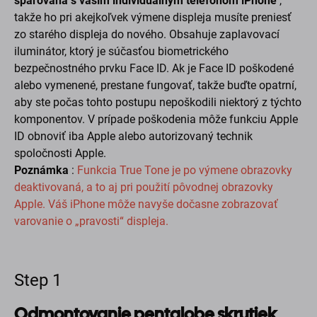
spárovaná s vaším individuálnym telefónom iPhone
,
takže ho pri akejkoľvek výmene displeja musíte preniesť
zo starého displeja do nového. Obsahuje zaplavovací
iluminátor, ktorý je súčasťou biometrického
bezpečnostného prvku Face ID. Ak je Face ID poškodené
alebo vymenené, prestane fungovať, takže buďte opatrní,
aby ste počas tohto postupu nepoškodili niektorý z týchto
komponentov. V prípade poškodenia môže funkciu Apple
ID obnoviť iba Apple alebo autorizovaný technik
spoločnosti Apple.
Poznámka
:
Funkcia True Tone je po výmene obrazovky
deaktivovaná, a to aj pri použití pôvodnej obrazovky
Apple. Váš iPhone môže navyše dočasne zobrazovať
varovanie o „pravosti“ displeja.
Step 1
Odmontovanie pentalobe skrutiek