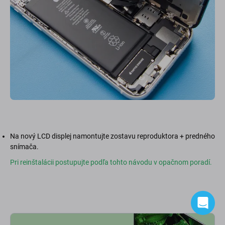
Na nový LCD displej namontujte zostavu reproduktora + predného
snímača.
Pri reinštalácii postupujte podľa tohto návodu v opačnom poradí.