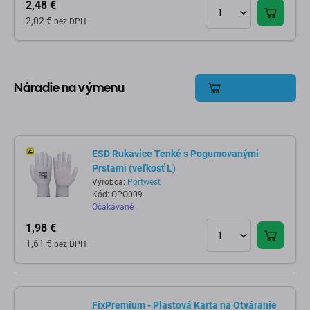
2,48 €
2,02 €
bez DPH
Náradie na výmenu
Pridať všetko
ESD Rukavice Tenké s Pogumovanými
Prstami (veľkosť L)
Výrobca:
Portwest
Kód: OPO009
Očakávané
1,98 €
1,61 €
bez DPH
FixPremium - Plastová Karta na Otváranie