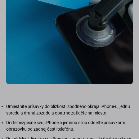
Umiestnite prísavky do blízkosti spodného okraja iPhone-u, jednu
spredu a druhú zozadu a opatrne zatlačte na miesto.
Držte bezpečne svoj iPhone a jemnou silou oddeľte prísavkami
obrazovku od zadnej časti telefónu.
Po oddelení displeja cca 3mm od zadnej strany vložte do medzery