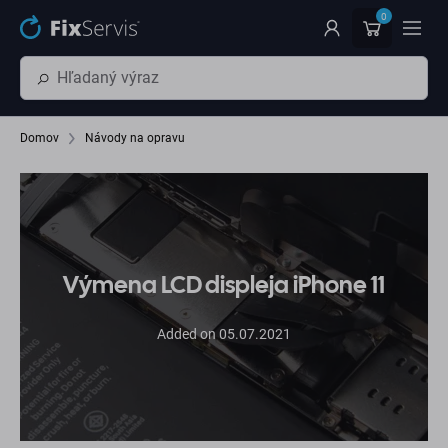
Preskočiť na hlavný obsah
0
Domov
Návody na opravu
Výmena LCD displeja iPhone 11
Added on 05.07.2021