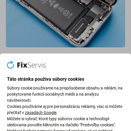
Po úspešnom uvolnení lepidla z okrajov odmontujte prísavky.
Otvorte iPhone otočením displeja z ľavej strany ako knihu.
Táto stránka používa súbory cookies
Doporučujeme si podoprieť displej, aby ste neodtrhli plochý káblik,
Súbory cookie používame na prispôsobenie obsahu a reklám, na
ktorý drží displej zo základnou doskou.
poskytovanie funkcií sociálnych médií a na analýzu
návštevnosti.
Zatiaľ sa nepokúšajte displej úplne oddeliť, pretože niekoľko
Cookies používáme aj pre personalizáciu reklamy, viac si môžete
krehkých plochých káblov ho stále pripája k základovej doske
přečítať v
zásadách Google
.
iPhone-u.
Môžete si vybrať, ktoré typy súborov cookie a technológií
sledovania povolíte kliknutím na tlačidlo "Predvoľby cookies".
Niektoré funkcie nemusia fungovať správne, ak sú niektoré