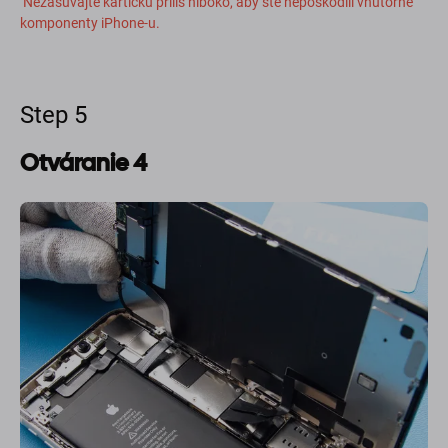
Nezasúvajte kartičku príliš hlboko, aby ste nepoškodili vnútorné
komponenty iPhone-u.
Step 5
Otváranie 4