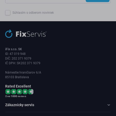
Súhlasím s odberom noviniek
iFix s.r.o. SK
ID: 47 019 948
DIČ: 202 371 9379
IČ DPH: SK202 371 9379
Námestie hraničiarov 6/A
85103 Bratislava
Rated Excellent
Over
1000
reviews
Zákaznícky servis