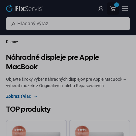
Preskočiť na hlavný obsah
0
Domov
Náhradné displeje pre Apple
MacBook
Objavte široký výber náhradných displejov pre Apple MacBook –
vyberať môžete z Originálnych alebo Repasovaných
(Refurbished) displejov. Ponuka zahŕňa kompletné LCD panely a
Zobraziť viac
Retina displeje pre modely MacBook Air aj MacBook Pro. FixServis
zabezpečuje rýchle doručenie a spoľahlivú kvalitu pre
TOP produkty
profesionálny aj domáci servis.