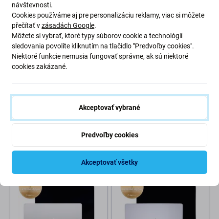
návštevnosti.
Cookies používáme aj pre personalizáciu reklamy, viac si môžete
přečítať v
zásadách Google
.
Môžete si vybrať, ktoré typy súborov cookie a technológií
sledovania povolíte kliknutím na tlačidlo "Predvoľby cookies".
Niektoré funkcie nemusia fungovať správne, ak sú niektoré
cookies zakázané.
Apple
Apple
LCD displej pre MacBook Air
LCD displej pre MacBook Air
13", A3240 (2025), s predným
13", A3240 (2025), s predným
Akceptovať vybrané
sklom a krytom, Midnight, 661-
sklom a krytom, Starlight, 661-
50105, Genuine Apple
50104, Genuine Apple
Predvoľby cookies
569,98 €
569,98 €
NA OBJEDNÁVKU
NA OBJEDNÁVKU
Akceptovať všetky