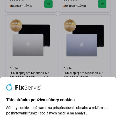
NA OBJEDNÁVKU
NA OBJEDNÁVKU
Apple
Apple
LCD displej pre MacBook Air
LCD displej pre MacBook Air
15", A3241 (2025), s predným
13", A3240 (2025), s predným
sklom a krytom, Silver, 661-
sklom a krytom, Sky Blue, 661-
50129, Genuine Apple
50106, Genuine Apple
639,98 €
569,98 €
Táto stránka používa súbory cookies
NA OBJEDNÁVKU
NA OBJEDNÁVKU
Súbory cookie používame na prispôsobenie obsahu a reklám, na
poskytovanie funkcií sociálnych médií a na analýzu