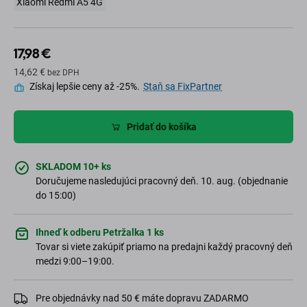
Xiaomi Redmi A5 4G
17,98 €
14,62 €
bez DPH
Získaj lepšie ceny až -25%.
Staň sa FixPartner
Pridať do košíka
SKLADOM 10+ ks
Doručujeme nasledujúci pracovný deň. 10. aug. (objednanie
do 15:00)
Ihneď k odberu Petržalka 1 ks
Tovar si viete zakúpiť priamo na predajni každý pracovný deň
medzi 9:00–19:00.
Pre objednávky nad 50 € máte dopravu ZADARMO