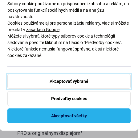
Výhody:
Súbory cookie používame na prispôsobenie obsahu a reklám, na
poskytovanie funkcií sociálnych médií a na analýzu
Nízka cena
návštevnosti.
Cookies používáme aj pre personalizáciu reklamy, viac si môžete
Použitie technológie LCD
přečítať v
zásadách Google
.
Môžete si vybrať, ktoré typy súborov cookie a technológií
Nevýhody:
sledovania povolíte kliknutím na tlačidlo "Predvoľby cookies".
Niektoré funkcie nemusia fungovať správne, ak sú niektoré
cookies zakázané.
Menšia zobrazovacia plocha
Trochu vyšší spodný okraj
Nie je možné zobraziť skutočnú čiernu
Akceptovať vybrané
Znížený jas
Nižšie rozlíšenie
Predvoľby cookies
Nižšia spoľahlivosť
Širší rám okolo displeja
Akceptovať všetky
Nepodporuje Vždy na displeji*
Vyššia spotreba batérie v porovnaní s Aftermarket
PRO a originálnym displejom*