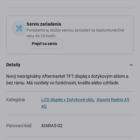
Servis zariadenia
Ponúkame aj služby servisu zariadení za bezkonkurenčné
ceny do 24 hodín.
Prejsť na servis
Detaily
Nový neoriginálny Aftermarket TFT displej s dotykovým sklom a
bez rámu. Má rozdiely vo funkčnosti, kvalite alebo vzhľade.
Kategórie
LCD displej + Dotykové sklo
,
Xiaomi Redmi A5
4G
Párovací kód
XIARA5-02