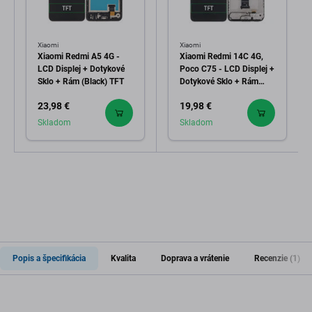
Xiaomi
Xiaomi
Xiaomi Redmi A5 4G -
Xiaomi Redmi 14C 4G,
LCD Displej + Dotykové
Poco C75 - LCD Displej +
Sklo + Rám (Black) TFT
Dotykové Sklo + Rám
(Midnight Black) TFT
23,98 €
19,98 €
Skladom
Skladom
Popis a špecifikácia
Kvalita
Doprava a vrátenie
Recenzie (1)