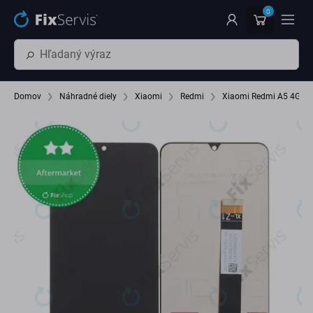
Preskočiť na hlavný obsah
0
Domov
Náhradné diely
Xiaomi
Redmi
Xiaomi Redmi A5 4G