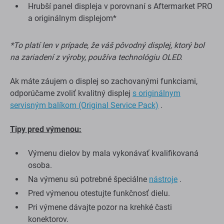
Hrubší panel displeja v porovnaní s Aftermarket PRO
a originálnym displejom*
*To platí len v prípade, že váš pôvodný displej, ktorý bol
na zariadení z výroby, používa technológiu OLED.
Ak máte záujem o displej so zachovanými funkciami,
odporúčame zvoliť kvalitný displej
s originálnym
servisným balíkom (Original Service Pack)
.
Tipy pred výmenou:
Výmenu dielov by mala vykonávať kvalifikovaná
osoba.
Na výmenu sú potrebné špeciálne
nástroje
.
Pred výmenou otestujte funkčnosť dielu.
Pri výmene dávajte pozor na krehké časti
konektorov.