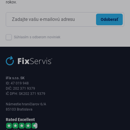
rokov.
Odoberať
Súhlasím s odberom noviniek
iFix s.r.o. SK
ID: 47 019 948
DIČ: 202 371 9379
IČ DPH: SK202 371 9379
Námestie hraničiarov 6/A
85103 Bratislava
Rated Excellent