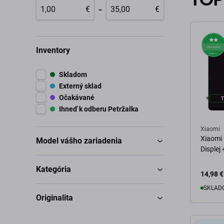
-
€
€
Inventory
Skladom
Externý sklad
Očakávané
Ihneď k odberu Petržalka
Xiaomi
Xiaomi 
Model vášho zariadenia
Displej
Kategória
14,98 €
SKLADO
Originalita
D