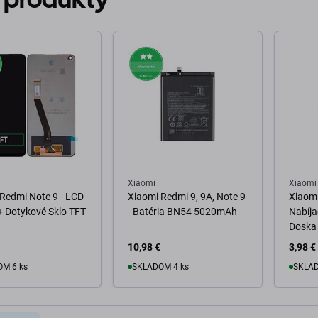
Xiaomi
Xiaomi
Redmi Note 9 - LCD
Xiaomi Redmi 9, 9A, Note 9
Xiaomi
 + Dotykové Sklo TFT
- Batéria BN54 5020mAh
Nabíja
Doska
10,98 €
3,98 €
M 6 ks
SKLADOM 4 ks
SKLAD
o košíka
Do košíka
D