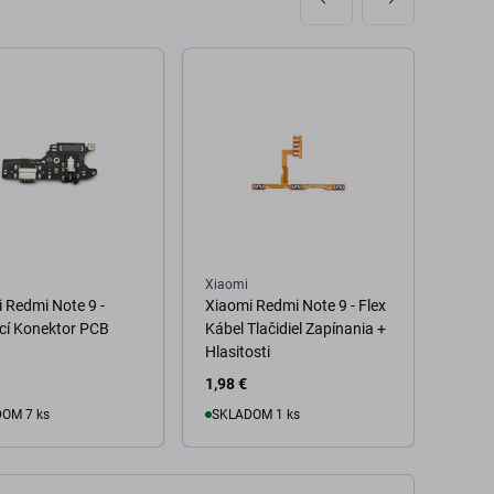
Xiaomi
Xiaom
 Redmi Note 9 -
Xiaomi Redmi Note 9 - Flex
Xiaom
cí Konektor PCB
Kábel Tlačidiel Zapínania +
Displ
Hlasitosti
Rám (
1,98 €
22,98
OM 7 ks
SKLADOM 1 ks
o košíka
Do košíka