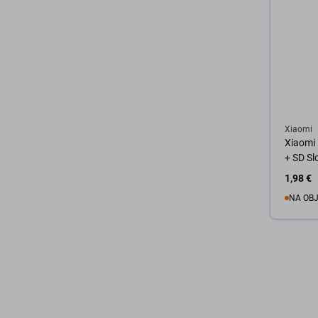
Xiaomi
Xiaomi 
+ SD Sl
1,98 €
NA OB
D