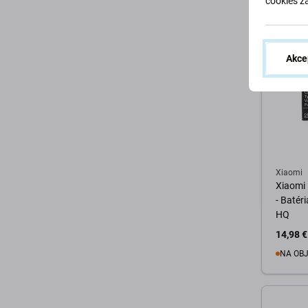
cookies z
D
Akce
Xiaomi
Xiaomi 
- Baté
HQ
14,98 €
NA OB
Sl