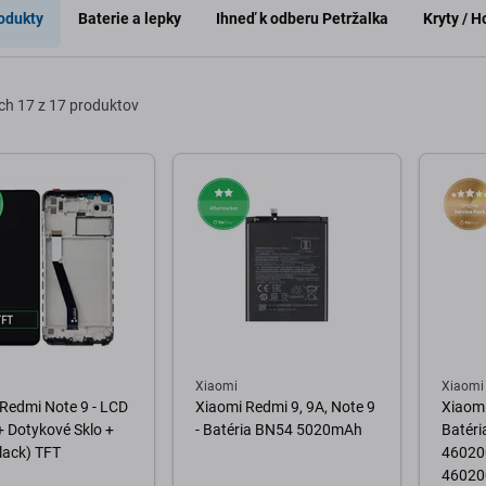
odukty
Baterie a lepky
Ihneď k odberu Petržalka
Kryty / 
ch
17 z 17 produktov
Xiaomi
Xiaomi
Redmi Note 9 - LCD
Xiaomi Redmi 9, 9A, Note 9
Xiaomi
 + Dotykové Sklo +
- Batéria BN54 5020mAh
Batér
lack) TFT
46020
46020