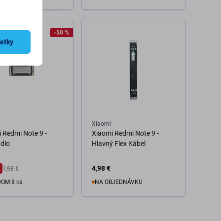
o košíka
Do košíka
-50 %
šetky
Xiaomi
 Redmi Note 9 -
Xiaomi Redmi Note 9 -
dlo
Hlavný Flex Kábel
€
4,98 €
1,98 €
OM 8 ks
NA OBJEDNÁVKU
o košíka
Do košíka