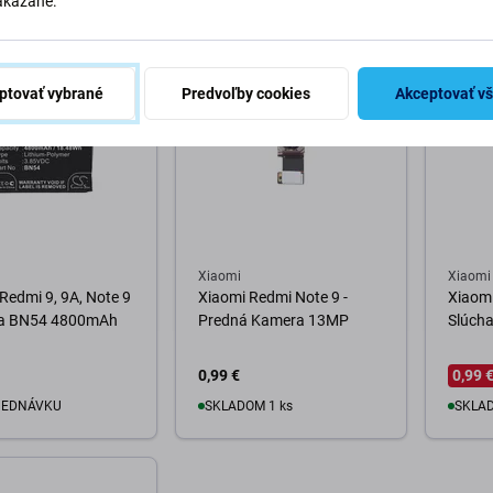
akázané.
o košíka
Do košíka
D
ptovať vybrané
Predvoľby cookies
Akceptovať v
Xiaomi
Xiaomi
Redmi 9, 9A, Note 9
Xiaomi Redmi Note 9 -
Xiaomi
ria BN54 4800mAh
Predná Kamera 13MP
Slúcha
0,99 €
0,99 
JEDNÁVKU
SKLADOM 1 ks
SKLAD
edovať dostupnosť
Do košíka
D