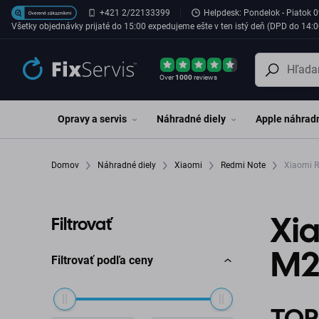
Preskočiť na hlavný obsah
+421 2/22133399
Helpdesk: Pondelok - Piatok 0
Všetky objednávky prijaté do 15:00 expedujeme ešte v ten istý deň (DPD do 14:0
Over
1000
reviews
Opravy a servis
Náhradné diely
Apple náhradn
Domov
Náhradné diely
Xiaomi
Redmi Note
Xiaomi 
Xi
Filtrovať
M2
Filtrovať podľa ceny
TOP