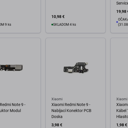
Servic
19,98 
10,98 €
OČAKÁ
M 9 ks
SKLADOM 4 ks
(31.08
o košíka
Do košíka
D
Xiaomi
Xiaomi
Redmi Note 9 -
Xiaomi Redmi Note 9 -
Xiaomi
uktor Modul
Nabíjací Konektor PCB
Kábel 
Doska
Hlasit
3,98 €
1,98 €