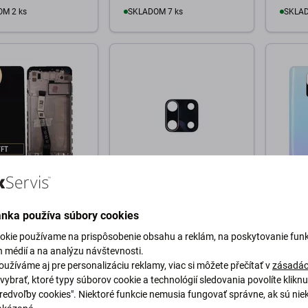
M 2 ks
SKLADOM 7 ks
SKLAD
o košíka
Do košíka
D
Xiaomi
Xiaomi
Redmi Note 9 - LCD
Xiaomi Redmi Note 9S,
Xiaomi
ánka používa súbory cookies
 + Dotykové Sklo +
Redmi Note 9 - Sklíčko
Batéri
dnight Grey) -
Zadnej Kamery
White)
okie používame na prispôsobenie obsahu a reklám, na poskytovanie funk
J15S00,
h médií a na analýzu návštevnosti.
J15S00 Genuine
užíváme aj pre personalizáciu reklamy, viac si môžete přečítať v
zásadác
 Pack
vybrať, ktoré typy súborov cookie a technológií sledovania povolíte klikn
1,98 €
2,29 
Predvoľby cookies". Niektoré funkcie nemusia fungovať správne, ak sú nie
JEDNÁVKU
NA OBJEDNÁVKU
SKLAD