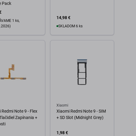
e Pack
€
14,98 €
VAME 1 ks,
.2026)
SKLADOM 6 ks
Do košíka
o košíka
Xiaomi
 Redmi Note 9 - Flex
Xiaomi Redmi Note 9 - SIM
Tlačidiel Zapínania +
+ SD Slot (Midnight Grey)
osti
1,98 €