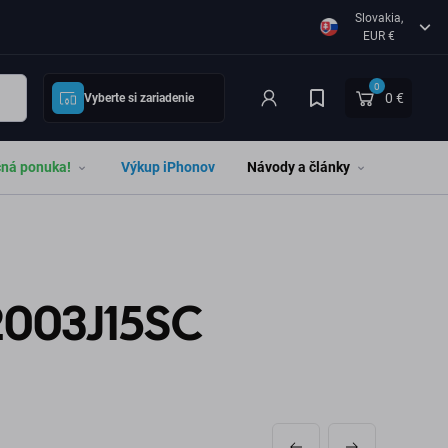
Slovakia,
EUR €
0
0 €
Vyberte si zariadenie
čná ponuka!
Výkup iPhonov
Návody a články
2003J15SC