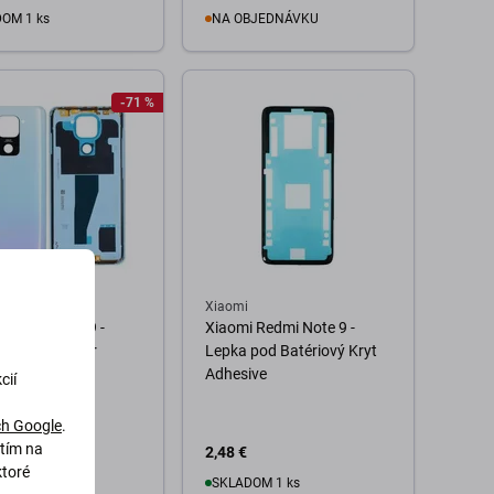
OM 1 ks
NA OBJEDNÁVKU
o košíka
Do košíka
-71 %
Xiaomi
 Redmi Note 9 -
Xiaomi Redmi Note 9 -
ový Kryt (Polar
Lepka pod Batériový Kryt
Adhesive
cií
h Google
.
utím na
€
2,48 €
7,98 €
ktoré
OM 5 ks
SKLADOM 1 ks