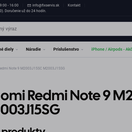
9:00 - 16:00
info@fixservis.sk
Kontakt
0). Doručenie už do 24 hodín.
é diely
Náradie
Príslušenstvo
iPhone / Airpods - Ak
Redmi Note 9 M2003J15SC M2003J15SG
aomi Redmi Note 9 M
003J15SG
 produkty