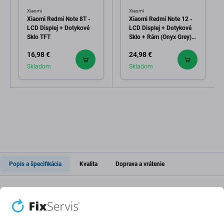
Xiaomi
Xiaomi
Xiaomi Redmi Note 8T -
Xiaomi Redmi Note 12 -
LCD Displej + Dotykové
LCD Displej + Dotykové
Sklo TFT
Sklo + Rám (Onyx Grey)
TFT
16,98 €
24,98 €
Skladom
Skladom
Popis a špecifikácia
Kvalita
Doprava a vrátenie
LCD displej + Dotykové sklo + Rám pre
Xiaomi Redmi Note 8T M1908C3XG