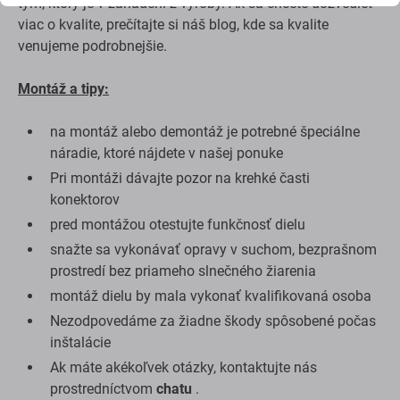
tým, ktorý je v zariadení z výroby. Ak sa chcete dozvedieť
viac o kvalite, prečítajte si náš blog, kde sa kvalite
venujeme podrobnejšie.
Montáž a tipy:
na montáž alebo demontáž je potrebné špeciálne
náradie, ktoré nájdete v našej ponuke
Pri montáži dávajte pozor na krehké časti
konektorov
pred montážou otestujte funkčnosť dielu
snažte sa vykonávať opravy v suchom, bezprašnom
prostredí bez priameho slnečného žiarenia
montáž dielu by mala vykonať kvalifikovaná osoba
Nezodpovedáme za žiadne škody spôsobené počas
inštalácie
Ak máte akékoľvek otázky, kontaktujte nás
prostredníctvom
chatu
.