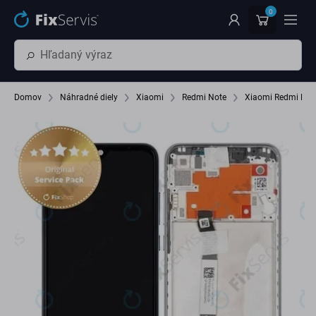
Preskočiť na hlavný obsah
0
Domov
Náhradné diely
Xiaomi
Redmi Note
Xiaomi Redmi No