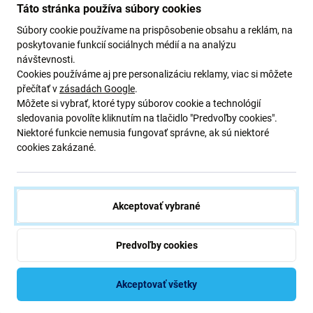
Táto stránka používa súbory cookies
Súbory cookie používame na prispôsobenie obsahu a reklám, na
Ak máte poškodený LCD displej alebo dotykové sklo na
poskytovanie funkcií sociálnych médií a na analýzu
vašom zariadení Xiaomi Redmi Note 8T M1908C3XG ,
návštevnosti.
toto je diel, ktorý potrebujete, aby bolo vaše zariadenie
Cookies používáme aj pre personalizáciu reklamy, viac si môžete
opäť plne funkčné.
přečítať v
zásadách Google
.
Môžete si vybrať, ktoré typy súborov cookie a technológií
sledovania povolíte kliknutím na tlačidlo "Predvoľby cookies".
Táto sada obsahuje:
Niektoré funkcie nemusia fungovať správne, ak sú niektoré
cookies zakázané.
LCD displej
Dotykové sklo
Stredný rám
Akceptovať vybrané
Kvalita náhradných dielov
Predvoľby cookies
Kvalita: Originálny servisný balík
– displej je originálny
diel, t. j. dodaný výrobcom zariadenia Xiaomi. Displej je
Akceptovať všetky
najvyššej možnej kvality na trhu a je 100 % identický s