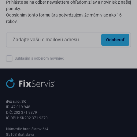
Prihláste sa na odber newslettera ohľadom zliav a noviniek z našej
ponuky.
Odoslaním tohto formulára potvrdzujem, že mám viac ako 16
rokov.
Odoberať
Súhlasím s odberom noviniek
iFix s.r.o. SK
ID: 47 019 948
DIČ: 202 371 9379
IČ DPH: SK202 371 9379
Námestie hraničiarov 6/A
85103 Bratislava