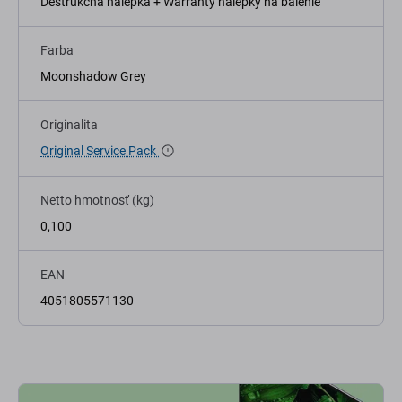
Deštrukčná nálepka + Warranty nálepky na balenie
Farba
Moonshadow Grey
Originalita
Original Service Pack
Netto hmotnosť (kg)
0,100
EAN
4051805571130