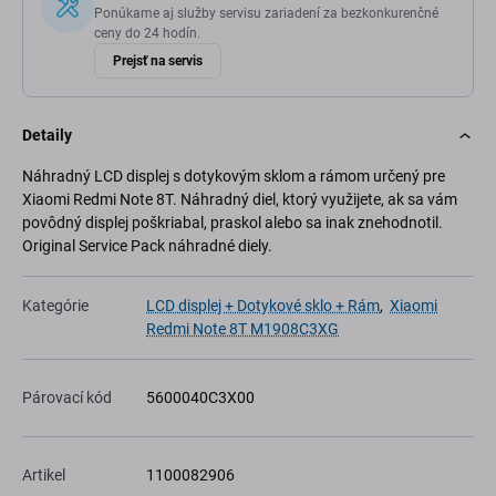
Ponúkame aj služby servisu zariadení za bezkonkurenčné
ceny do 24 hodín.
Prejsť na servis
Detaily
Náhradný LCD displej s dotykovým sklom a rámom určený pre
Xiaomi Redmi Note 8T. Náhradný diel, ktorý využijete, ak sa vám
povôdný displej poškriabal, praskol alebo sa inak znehodnotil.
Original Service Pack náhradné diely.
Kategórie
LCD displej + Dotykové sklo + Rám
,
Xiaomi
Redmi Note 8T M1908C3XG
Párovací kód
5600040C3X00
Artikel
1100082906