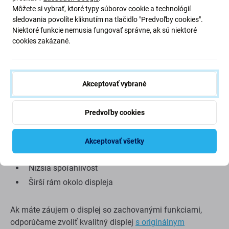
na trhu s náhradnými dielmi
Môžete si vybrať, ktoré typy súborov cookie a technológií
sledovania povolíte kliknutím na tlačidlo "Predvoľby cookies".
Nízka cena
Niektoré funkcie nemusia fungovať správne, ak sú niektoré
cookies zakázané.
*To platí len v prípade, že váš pôvodný displej, ktorý bol
na zariadení z výroby, používa technológiu OLED.
Akceptovať vybrané
Nevýhody:
Menšia zobrazovacia plocha
Predvoľby cookies
Trochu vyšší spodný okraj
Znížený jas
Akceptovať všetky
Nižšie rozlíšenie
Nižšia spoľahlivosť
Širší rám okolo displeja
Ak máte záujem o displej so zachovanými funkciami,
odporúčame zvoliť kvalitný displej
s originálnym