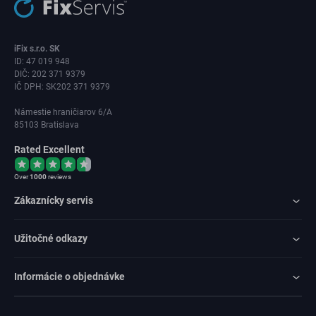
iFix s.r.o. SK
ID: 47 019 948
DIČ: 202 371 9379
IČ DPH: SK202 371 9379
Námestie hraničiarov 6/A
85103 Bratislava
Rated Excellent
Over
1000
reviews
Zákaznícky servis
Užitočné odkazy
Informácie o objednávke