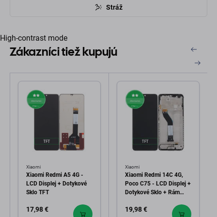
Stráž
High-contrast mode
Zákazníci tiež kupujú
Xiaomi
Xiaomi
Xiaomi Redmi A5 4G -
Xiaomi Redmi 14C 4G,
LCD Displej + Dotykové
Poco C75 - LCD Displej +
Sklo TFT
Dotykové Sklo + Rám
(Midnight Black) TFT
17,98 €
19,98 €