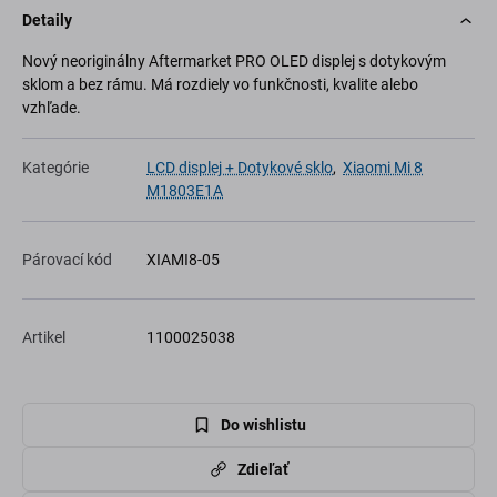
Detaily
Nový neoriginálny Aftermarket PRO OLED displej s dotykovým
sklom a bez rámu. Má rozdiely vo funkčnosti, kvalite alebo
vzhľade.
Kategórie
LCD displej + Dotykové sklo
,
Xiaomi Mi 8
M1803E1A
Párovací kód
XIAMI8-05
Artikel
1100025038
Do wishlistu
Zdieľať