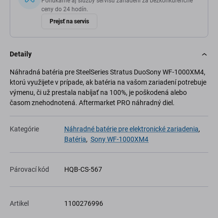
Ponúkame aj služby servisu zariadení za bezkonkurenčné
ceny do 24 hodín.
Prejsť na servis
Detaily
Náhradná batéria pre SteelSeries Stratus DuoSony WF-1000XM4,
ktorú využijete v prípade, ak batéria na vašom zariadení potrebuje
výmenu, či už prestala nabíjať na 100%, je poškodená alebo
časom znehodnotená. Aftermarket PRO náhradný diel.
Kategórie
Náhradné batérie pre elektronické zariadenia
,
Batéria
,
Sony WF-1000XM4
Párovací kód
HQB-CS-567
Artikel
1100276996