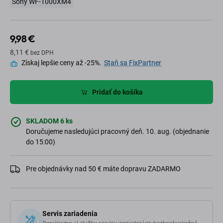
Sony WF-1000XM4
9,98 €
8,11 €
bez DPH
Získaj lepšie ceny až -25%.
Staň sa FixPartner
Pridať do košíka
SKLADOM 6 ks
Doručujeme nasledujúci pracovný deň. 10. aug. (objednanie
do 15:00)
Pre objednávky nad 50 € máte dopravu ZADARMO
Servis zariadenia