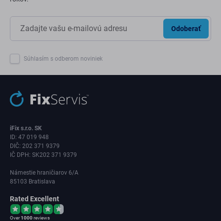
Odoberať
Súhlasím s odberom noviniek
iFix s.r.o. SK
ID: 47 019 948
DIČ: 202 371 9379
IČ DPH: SK202 371 9379
Námestie hraničiarov 6/A
85103 Bratislava
Rated Excellent
Over
1000
reviews