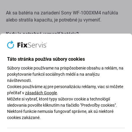
Ak sa batéria na zariadení Sony WF-1000XM4 nafúkla
alebo stratila kapacitu, je potrebné ju vymeniť.
Kedy je potrebné vymeniť batériu?
batéria je nafúknutá
zariadenie sa rýchlo vybíja
Táto stránka používa súbory cookies
zariadenie sa prehrieva
Súbory cookie používame na prispôsobenie obsahu a reklám, na
zariadenie sa nedá nabiť na 100 %
poskytovanie funkcií sociálnych médií a na analýzu
návštevnosti.
zariadenie neindikuje správne stav batérie
Cookies používáme aj pre personalizáciu reklamy, viac si môžete
přečítať v
zásadách Google
.
Kvalita náhradných dielov
Môžete si vybrať, ktoré typy súborov cookie a technológií
sledovania povolíte kliknutím na tlačidlo "Predvoľby cookies".
Kvalita: Aftermarket PRO
– Displej predávaný ako
Niektoré funkcie nemusia fungovať správne, ak sú niektoré
cookies zakázané.
Aftermarket PRO je vyrobený podľa rovnakých noriem,
špecifikácií a materiálov ako originál. Displeje kvality