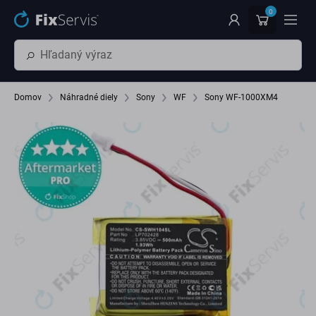
Preskočiť na hlavný obsah
0
Domov
Náhradné diely
Sony
WF
Sony WF-1000XM4