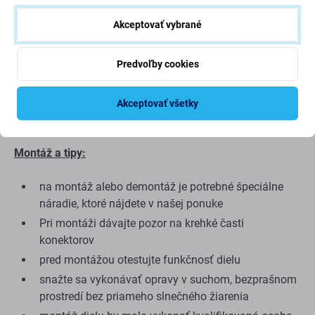
Aftermarket PRO sú vybavené technológiou OLED.
Dodávateľa displejov Aftermarket PRO vyberá naše
Akceptovať vybrané
nákupné oddelenie tak, aby spĺňal najvyššie požiadavky
na kvalitu. Ide o kópiu originálu a displej dodávaný ako
Predvoľby cookies
Aftermarket PRO môže (v zriedkavých prípadoch) mať
minimálne odchýlky vo funkčnosti, kvalite alebo vzhľade.
Ak sa chcete dozvedieť viac o kvalite, prečítajte si náš
Akceptovať všetky
blog, kde sa kvalite venujeme podrobnejšie.
Montáž a tipy:
na montáž alebo demontáž je potrebné špeciálne
náradie, ktoré nájdete v našej ponuke
Pri montáži dávajte pozor na krehké časti
konektorov
pred montážou otestujte funkčnosť dielu
snažte sa vykonávať opravy v suchom, bezprašnom
prostredí bez priameho slnečného žiarenia