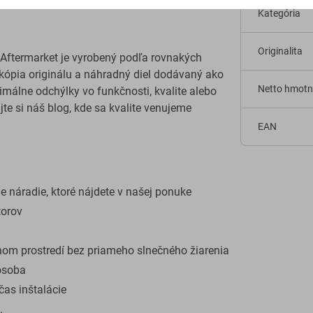
Kategória
Originalita
Aftermarket je vyrobený podľa rovnakých
e kópia originálu a náhradný diel dodávaný ako
Netto hmotn
málne odchýlky vo funkčnosti, kvalite alebo
ajte si náš blog, kde sa kvalite venujeme
EAN
 náradie, ktoré nájdete v našej ponuke
torov
om prostredí bez priameho slnečného žiarenia
osoba
as inštalácie
.