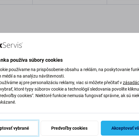
o košíka
Pridať do košíka
Pri
ánka používa súbory cookies
Popis a špecifikácia
Kvalita
Doprava a vrátenie
Recen
okie používame na prispôsobenie obsahu a reklám, na poskytovanie funk
h médií a na analýzu návštevnosti.
užíváme aj pre personalizáciu reklamy, viac si môžete přečítať v
zásadác
vybrať, ktoré typy súborov cookie a technológií sledovania povolíte klikn
Predvoľby cookies". Niektoré funkcie nemusia fungovať správne, ak sú nie
akázané.
 Playstation 4
Špecifi
bujete náhradný diel z kategórie Náhradné diely:
ptovať vybrané
Predvoľby cookies
Akceptovať v
Typ zariaden