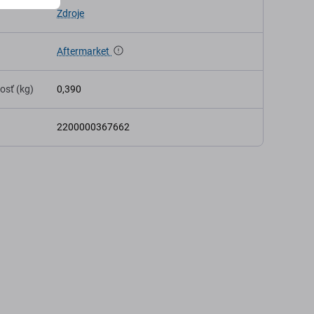
Zdroje
Aftermarket
osť (kg)
0,390
2200000367662