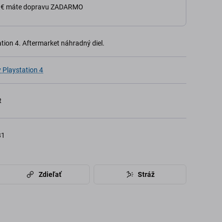
0 € máte dopravu ZADARMO
tion 4. Aftermarket náhradný diel.
 Playstation 4
R
81
Zdieľať
Stráž