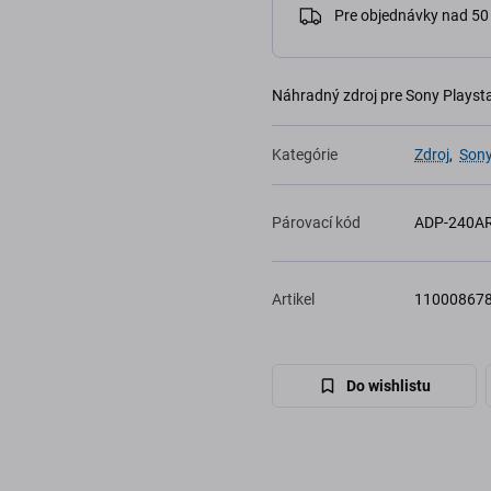
Pre objednávky nad 5
Náhradný zdroj pre Sony Playsta
Kategórie
Zdroj
,
Sony
Párovací kód
ADP-240A
Artikel
11000867
Do wishlistu