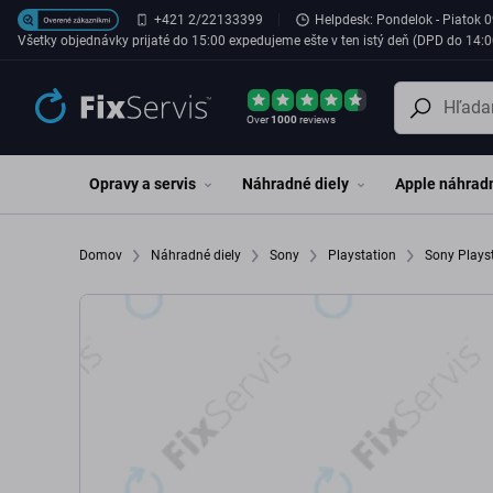
Preskočiť na hlavný obsah
+421 2/22133399
Helpdesk: Pondelok - Piatok 0
Všetky objednávky prijaté do 15:00 expedujeme ešte v ten istý deň (DPD do 14:0
Over
1000
reviews
Opravy a servis
Náhradné diely
Apple náhradn
Domov
Náhradné diely
Sony
Playstation
Sony Plays