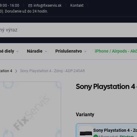
9:00 - 16:00
info@fixservis.sk
Kontakt
0). Doručenie už do 24 hodín.
é diely
Náradie
Príslušenstvo
iPhone / Airpods - Ak
tation 4
Sony Playstation 4 - Zdroj - ADP-240AR
Sony Playstation 4
Varianty
Sony Playstation 4 - 
Aftermarket
Skladom