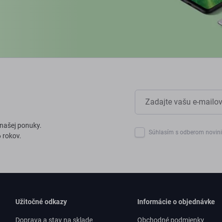
 našej ponuky.
Súhlasím s odberom novin
 rokov.
Užitočné odkazy
Informácie o objednávke
Doprava a stav na sklade
Obchodné podmienky