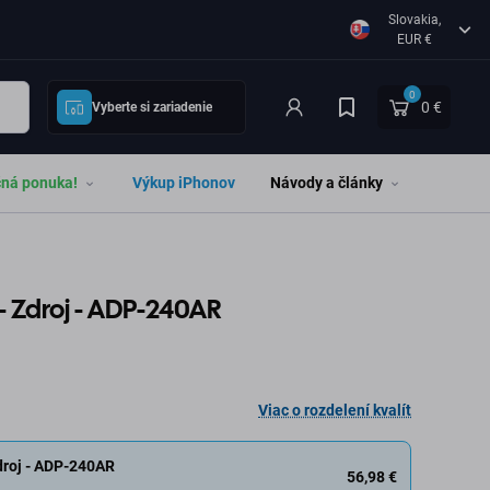
Slovakia,
EUR €
0
0 €
Vyberte si zariadenie
čná ponuka!
Výkup iPhonov
Návody a články
 - Zdroj - ADP-240AR
Viac o rozdelení kvalít
Zdroj - ADP-240AR
56,98 €