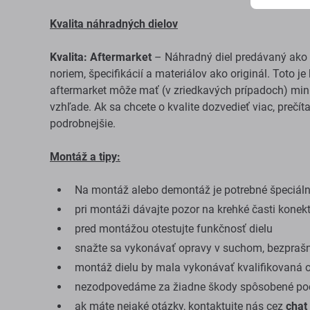
Kvalita náhradných dielov
Kvalita: Aftermarket
– Náhradný diel predávaný ako 
noriem, špecifikácií a materiálov ako originál. Toto j
aftermarket môže mať (v zriedkavých prípadoch) mini
vzhľade. Ak sa chcete o kvalite dozvedieť viac, prečít
podrobnejšie.
Montáž a tipy:
Na montáž alebo demontáž je potrebné špeciálne
pri montáži dávajte pozor na krehké časti konek
pred montážou otestujte funkčnosť dielu
snažte sa vykonávať opravy v suchom, bezprašn
montáž dielu by mala vykonávať kvalifikovaná 
nezodpovedáme za žiadne škody spôsobené poč
ak máte nejaké otázky, kontaktujte nás cez
chat