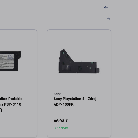
Sony
Sony
ation Portable
Sony Playstation 5 - Zdroj -
Sony P
ria PSP-S110
ADP-400FR
Slim -
Q
Duals
1300
66,98 €
8,98 
Skladom
Skla