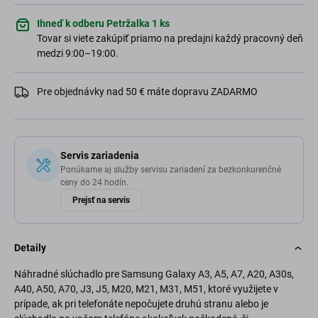
Ihneď k odberu Petržalka 1 ks
Tovar si viete zakúpiť priamo na predajni každý pracovný deň
medzi 9:00–19:00.
Pre objednávky nad 50 € máte dopravu ZADARMO
Servis zariadenia
Ponúkame aj služby servisu zariadení za bezkonkurenčné
ceny do 24 hodín.
Prejsť na servis
Detaily
Náhradné slúchadlo pre Samsung Galaxy A3, A5, A7, A20, A30s,
A40, A50, A70, J3, J5, M20, M21, M31, M51, ktoré využijete v
prípade, ak pri telefonáte nepočujete druhú stranu alebo je