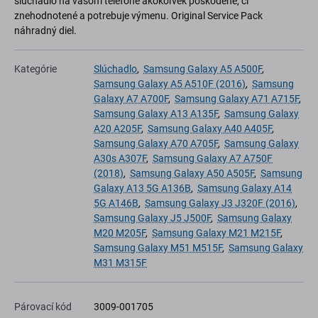
slúchadlo na vašom telefóne akokoľvek poškodené, či
znehodnotené a potrebuje výmenu. Original Service Pack
náhradný diel.
Kategórie
Slúchadlo
,
Samsung Galaxy A5 A500F
,
Samsung Galaxy A5 A510F (2016)
,
Samsung
Galaxy A7 A700F
,
Samsung Galaxy A71 A715F
,
Samsung Galaxy A13 A135F
,
Samsung Galaxy
A20 A205F
,
Samsung Galaxy A40 A405F
,
Samsung Galaxy A70 A705F
,
Samsung Galaxy
A30s A307F
,
Samsung Galaxy A7 A750F
(2018)
,
Samsung Galaxy A50 A505F
,
Samsung
Galaxy A13 5G A136B
,
Samsung Galaxy A14
5G A146B
,
Samsung Galaxy J3 J320F (2016)
,
Samsung Galaxy J5 J500F
,
Samsung Galaxy
M20 M205F
,
Samsung Galaxy M21 M215F
,
Samsung Galaxy M51 M515F
,
Samsung Galaxy
M31 M315F
Párovací kód
3009-001705