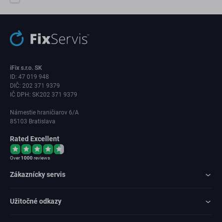
iFix s.r.o. SK
ID: 47 019 948
DIČ: 202 371 9379
IČ DPH: SK202 371 9379
Námestie hraničiarov 6/A
85103 Bratislava
Rated Excellent
Over
1000
reviews
Zákaznícky servis
Užitočné odkazy