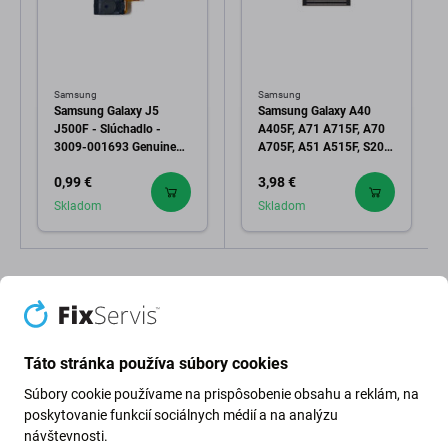
Samsung
Samsung
Samsung Galaxy J5
Samsung Galaxy A40
J500F - Slúchadlo -
A405F, A71 A715F, A70
3009-001693 Genuine
A705F, A51 A515F, S20
Service Pack
FE G780F - Konektor
0,99 €
3,98 €
Základnej Dosky - 3710-
004285 Genuine Service
Skladom
Skladom
Pack
Táto stránka používa súbory cookies
Súbory cookie používame na prispôsobenie obsahu a reklám, na
Popis a špecifikácia
Kvalita
Doprava a vrátenie
Recenzie (2)
poskytovanie funkcií sociálnych médií a na analýzu
návštevnosti.