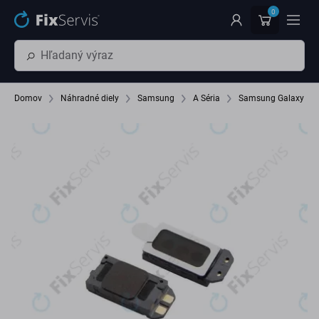
Preskočiť na hlavný obsah
0
Domov
Náhradné diely
Samsung
A Séria
Samsung Galaxy A1