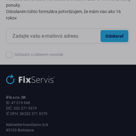
ponuky.
Odoslaním tohto formulára potvrdzujem, že mám viac ako 16
rokov.
Odoberať
Súhlasím s odberom noviniek
iFix s.r.o. SK
ID: 47 019 948
DIČ: 202 371 9379
IČ DPH: SK202 371 9379
Námestie hraničiarov 6/A
85103 Bratislava