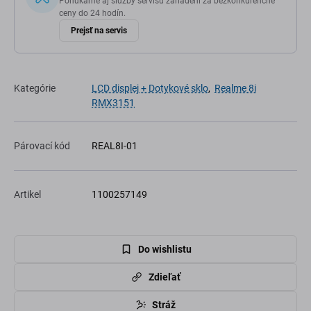
Ponúkame aj služby servisu zariadení za bezkonkurenčné
ceny do 24 hodín.
Prejsť na servis
Kategórie
LCD displej + Dotykové sklo
,
Realme 8i
RMX3151
Párovací kód
REAL8I-01
Artikel
1100257149
Do wishlistu
Zdieľať
Stráž