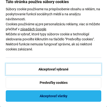
Táto stránka používa súbory cookies
Súbory cookie používame na prispôsobenie obsahu a reklám, na
poskytovanie funkcií sociálnych médií a na analýzu
návštevnosti.
Cookies používáme aj pre personalizáciu reklamy, viac si môžete
přečítať v
zásadách Google
.
Môžete si vybrať, ktoré typy súborov cookie a technológií
sledovania povolíte kliknutím na tlačidlo "Predvoľby cookies".
Popis a špecifikácia
Kvalita
Doprava a vrátenie
Recenzie (1)
Niektoré funkcie nemusia fungovať správne, ak sú niektoré
cookies zakázané.
Akceptovať vybrané
Predvoľby cookies
Špecifikácia
Akceptovať všetky
Typ zariadenia
Náhradný diel na mobilný telefón