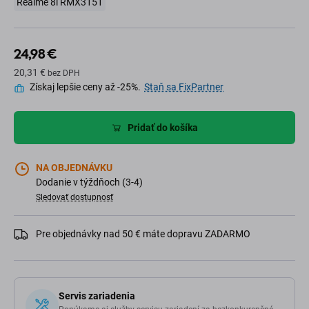
Realme 8i RMX3151
24,98 €
20,31 €
bez DPH
Získaj lepšie ceny až -25%.
Staň sa FixPartner
Pridať do košíka
NA OBJEDNÁVKU
Dodanie v týždňoch (3-4)
Sledovať dostupnosť
Pre objednávky nad 50 € máte dopravu ZADARMO
Servis zariadenia