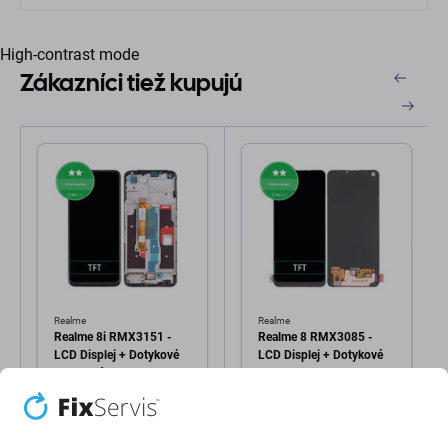
High-contrast mode
Zákazníci tiež kupujú
Realme
Realme
Realme 8i RMX3151 -
Realme 8 RMX3085 -
LCD Displej + Dotykové
LCD Displej + Dotykové
Sklo + Rám TFT
Sklo TFT
24,98 €
21,98 €
Skladom
Skladom