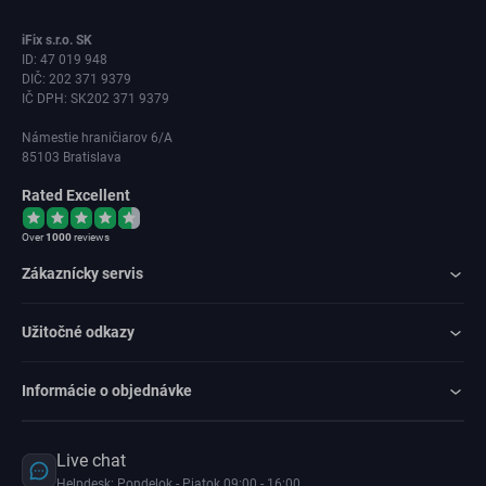
iFix s.r.o. SK
ID: 47 019 948
DIČ: 202 371 9379
IČ DPH: SK202 371 9379
Námestie hraničiarov 6/A
85103 Bratislava
Rated Excellent
Over
1000
reviews
Zákaznícky servis
Užitočné odkazy
Informácie o objednávke
Live chat
Helpdesk: Pondelok - Piatok 09:00 - 16:00