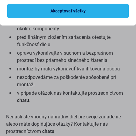
na montáž alebo demontáž sú potrebné vhodné
Akceptovať všetky
servisné nástroje
pri montáži dávajte pozor na krehké konektory a
okolité komponenty
pred finálnym zložením zariadenia otestujte
funkčnosť dielu
opravu vykonávajte v suchom a bezprašnom
prostredí bez priameho slnečného žiarenia
montáž by mala vykonávať kvalifikovaná osoba
nezodpovedáme za poškodenie spôsobené pri
montáži
v prípade otázok nás kontaktujte prostredníctvom
chatu
.
Nenašli ste vhodný náhradný diel pre svoje zariadenie
alebo máte doplňujúce otázky? Kontaktujte nás
prostredníctvom
chatu
.