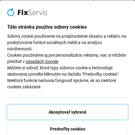
v konektore nedrží stabilne alebo je pôvodný port
poškodený,
USB-C nabíjací port
je vhodný náhradný diel
na opravu.
Táto stránka používa súbory cookies
Pomáha obnoviť káblové nabíjanie a stabilné pripojenie.
Súbory cookie používame na prispôsobenie obsahu a reklám, na
Pred výmenou odporúčame skontrolovať aj nabíjací
poskytovanie funkcií sociálnych médií a na analýzu
kábel, adaptér a batériu, aby ste vylúčili inú príčinu
návštevnosti.
Cookies používáme aj pre personalizáciu reklamy, viac si môžete
problému.
přečítať v
zásadách Google
.
Môžete si vybrať, ktoré typy súborov cookie a technológií
Kvalita náhradného dielu
sledovania povolíte kliknutím na tlačidlo "Predvoľby cookies".
Niektoré funkcie nemusia fungovať správne, ak sú niektoré
cookies zakázané.
Aftermarket:
Náhradný diel vyrobený treťou stranou, nie
priamo výrobcom zariadenia. V porovnaní s originálnym
dielom sa môžu vyskytnúť drobné rozdiely vo vzhľade,
spracovaní alebo funkčnosti.
Akceptovať vybrané
Montáž a odporúčania:
Predvoľby cookies