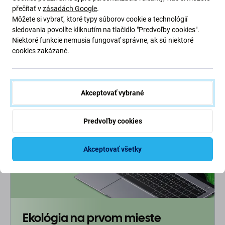
(2016) - Lepka pod Dotykovú
Plochu Adhesive (Bočná) -
přečítať v
zásadách Google
.
Plochu Adhesive
MED1C84020A Genuine
Môžete si vybrať, ktoré typy súborov cookie a technológií
Service Pack
sledovania povolíte kliknutím na tlačidlo "Predvoľby cookies".
0,99 €
0,99 €
Niektoré funkcie nemusia fungovať správne, ak sú niektoré
cookies zakázané.
SKLADOM 6 ks
SKLADOM 1 ks
Akceptovať vybrané
Predvoľby cookies
Akceptovať všetky
Ekológia na prvom mieste