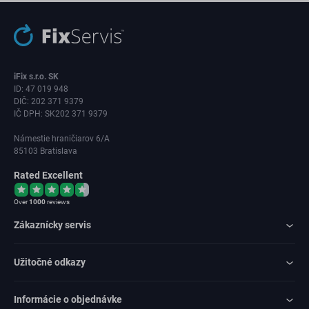
iFix s.r.o. SK
ID: 47 019 948
DIČ: 202 371 9379
IČ DPH: SK202 371 9379
Námestie hraničiarov 6/A
85103 Bratislava
Rated Excellent
Over
1000
reviews
Zákaznícky servis
Užitočné odkazy
Informácie o objednávke