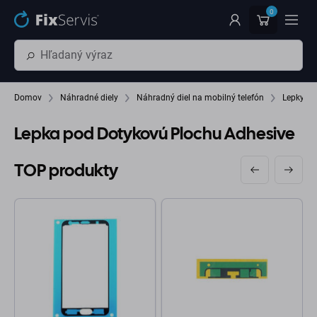
Preskočiť na hlavný obsah
0
Domov
Náhradné diely
Náhradný diel na mobilný telefón
Lepky (A
Lepka pod Dotykovú Plochu Adhesive
TOP produkty