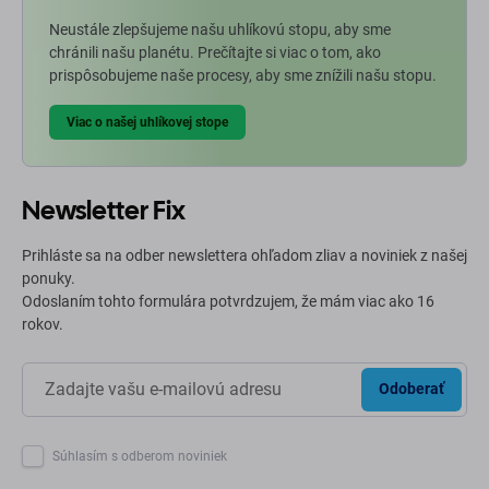
Neustále zlepšujeme našu uhlíkovú stopu, aby sme
chránili našu planétu. Prečítajte si viac o tom, ako
prispôsobujeme naše procesy, aby sme znížili našu stopu.
Viac o našej uhlíkovej stope
Newsletter Fix
Prihláste sa na odber newslettera ohľadom zliav a noviniek z našej
ponuky.
Odoslaním tohto formulára potvrdzujem, že mám viac ako 16
rokov.
Odoberať
Súhlasím s odberom noviniek