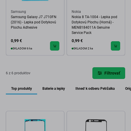
Samsung
Nokia
Samsung Galaxy J7 J710FN
Nokia 8 TA-1004 - Lepka pod
(2016) - Lepka pod Dotykovú
Dotykovú Plochu (Horná) -
Plochu Adhesive
MENB184011A Genuine
Service Pack
0,99 €
0,99 €
SKLADOM 6 ks
SKLADOM 2 ks
Filtrovať
6 z 6 produktov
Top produkty
Baterie a lepky
Ihneď k odberu Petržalka
Ori