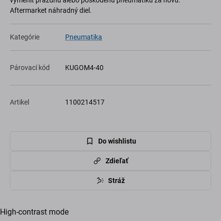
vymeniť prázdnu alebo poškodenú pneumatiku za novú.
Aftermarket náhradný diel.
Kategórie
Pneumatika
Párovací kód
KUGOM4-40
Artikel
1100214517
Do wishlistu
Zdieľať
Stráž
High-contrast mode