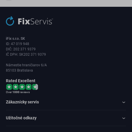
iFix s.r.o. SK
ID: 47 019 948
DIČ: 202 371 9379
IČ DPH: SK202 371 9379
Námestie hraničiarov 6/A
85103 Bratislava
Rated Excellent
Over
1000
reviews
Zákaznícky servis
Užitočné odkazy