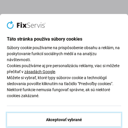
Popis a špecifikácia
Kvalita
Doprava a vrátenie
Recenzie (8)
Táto stránka používa súbory cookies
Súbory cookie používame na prispôsobenie obsahu a reklám, na
poskytovanie funkcií sociálnych médií a na analýzu
návštevnosti.
Pneumatika pre Kugoo M4, M4 Pro
Cookies používáme aj pre personalizáciu reklamy, viac si môžete
přečítať v
zásadách Google
.
Môžete si vybrať, ktoré typy súborov cookie a technológií
Či už máte problém s
chybnou pneumatikou
alebo
sledovania povolíte kliknutím na tlačidlo "Predvoľby cookies".
hľadáte
modernizáciu
, táto
rezervná pneumatika
je
Niektoré funkcie nemusia fungovať správne, ak sú niektoré
nevyhnutná pre obnovenie
mobility
a
výkonu
vášho
cookies zakázané.
skútra. Je navrhnutá tak, aby poskytovala
lepšiu
priľnavosť
a
odolnosť
, zaisťuje plynulú a bezpečnú jazdu
a vracia váš skúter späť do špičkového stavu.
Akceptovať vybrané