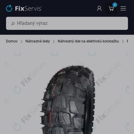
Preskočiť na hlavný obsah
0
Domov
Náhradné diely
Náhradný diel na elektrickú kolobežku
Pne