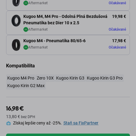
Aftermarket
Očakávané
Kugoo M4, M4 Pro - Odolná Plná Bezdušová
19,98 €
Pneumatika bez Dier 10 x 2.5
Aftermarket
Očakávané
Kugoo M4 - Pneumatika 80/65-6
17,98 €
Aftermarket
Očakávané
Kompatibilita
Kugoo M4 Pro
Zero 10X
Kugoo Kirin G3
Kugoo Kirin G3 Pro
Kugoo Kirin G2 Max
16,98 €
13,80 €
bez DPH
Získaj lepšie ceny až -25%.
Staň sa FixPartner