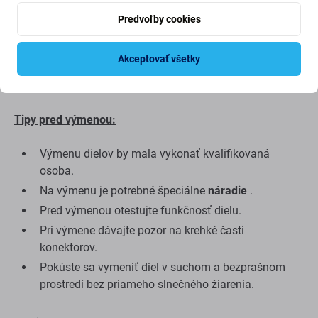
Kvalita náhradných dielov
Predvoľby cookies
Náhradné diely
z aftermarketu
vyrába tretia strana, nie
priamo výrobca zariadenia. Ide o kópiu originálu a
Akceptovať všetky
náhradný diel dodaný ako aftermarket sa môže
minimálne líšiť vo funkčnosti, kvalite alebo vzhľade.
Tipy pred výmenou:
Výmenu dielov by mala vykonať kvalifikovaná
osoba.
Na výmenu je potrebné špeciálne
náradie
.
Pred výmenou otestujte funkčnosť dielu.
Pri výmene dávajte pozor na krehké časti
konektorov.
Pokúste sa vymeniť diel v suchom a bezprašnom
prostredí bez priameho slnečného žiarenia.