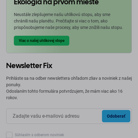
Ekológia na prvom mieste
Neustále zlepšujeme našu uhlíkovú stopu, aby sme
chránili našu planétu. Prečítajte si viac o tom, ako
prispôsobujeme naše procesy, aby sme znížili našu stopu.
Viac o našej uhlíkovej stope
Newsletter Fix
Prihláste sa na odber newslettera ohľadom zliav a noviniek z našej
ponuky.
Odoslaním tohto formulára potvrdzujem, že mám viac ako 16
rokov.
Odoberať
Súhlasím s odberom noviniek