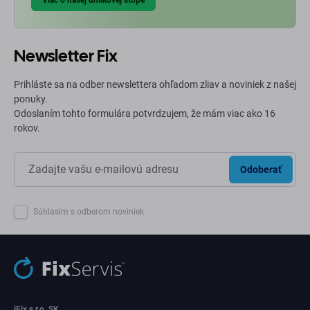
Viac o našej uhlíkovej stope
Newsletter Fix
Prihláste sa na odber newslettera ohľadom zliav a noviniek z našej
ponuky.
Odoslaním tohto formulára potvrdzujem, že mám viac ako 16
rokov.
Odoberať
Súhlasím s odberom noviniek
iFix s.r.o. SK