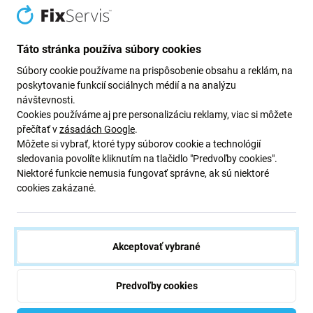
Táto stránka používa súbory cookies
Nabíjačka pre
Súbory cookie používame na prispôsobenie obsahu a reklám, na
poskytovanie funkcií sociálnych médií a na analýzu
návštevnosti.
Ak sa vaše zariadenie prestalo
nabíjať
, použite túto
Cookies používáme aj pre personalizáciu reklamy, viac si môžete
nabíjačku
na výmenu starej nabíjačky a obnovenie
přečítať v
zásadách Google
.
funkčnosti vášho zariadenia.
Môžete si vybrať, ktoré typy súborov cookie a technológií
sledovania povolíte kliknutím na tlačidlo "Predvoľby cookies".
Nabíjačka je
dodávaná s napájacím káblom
, takže ju
Niektoré funkcie nemusia fungovať správne, ak sú niektoré
môžete zapojiť priamo do zásuvky.
cookies zakázané.
Kvalita náhradných dielov
Akceptovať vybrané
Náhradné diely
z aftermarketu
vyrába tretia strana, nie
priamo výrobca zariadenia. Ide o kópiu originálu a
Predvoľby cookies
náhradný diel dodaný ako aftermarket sa môže
minimálne líšiť vo funkčnosti, kvalite alebo vzhľade.