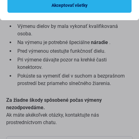
Akceptovať všetky
Tipy pred výmenou:
Výmenu dielov by mala vykonať kvalifikovaná
osoba.
Na výmenu je potrebné špeciálne
náradie
.
Pred výmenou otestujte funkčnosť dielu.
Pri výmene dávajte pozor na krehké časti
konektorov.
Pokúste sa vymeniť diel v suchom a bezprašnom
prostredí bez priameho slnečného žiarenia.
Za žiadne škody spôsobené počas výmeny
nezodpovedáme.
Ak máte akékoľvek otázky, kontaktujte nás
prostredníctvom chatu.