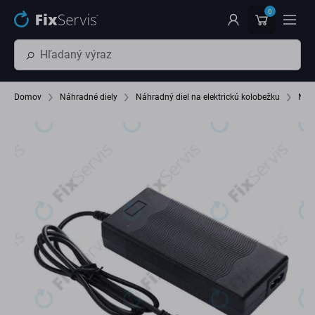
Preskočiť na hlavný obsah
0
Domov
Náhradné diely
Náhradný diel na elektrickú kolobežku
Nab