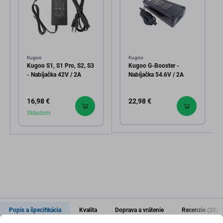
Kugoo
Kugoo
Kugoo S1, S1 Pro, S2, S3
Kugoo G-Booster -
- Nabíjačka 42V / 2A
Nabíjačka 54.6V / 2A
16,98 €
22,98 €
Skladom
Popis a špecifikácia
Kvalita
Doprava a vrátenie
Recenzie (28)