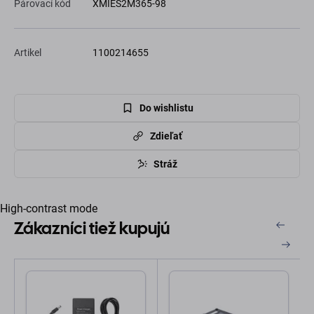
Párovací kód
XMIES2M365-98
Artikel
1100214655
Do wishlistu
Zdieľať
Stráž
High-contrast mode
Zákazníci tiež kupujú