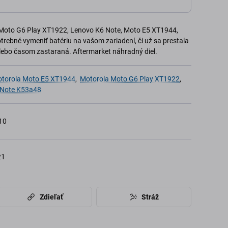
 Moto G6 Play XT1922, Lenovo K6 Note, Moto E5 XT1944,
potrebné vymeniť batériu na vašom zariadení, či už sa prestala
lebo časom zastaraná. Aftermarket náhradný diel.
torola Moto E5 XT1944
,
Motorola Moto G6 Play XT1922
,
 Note K53a48
10
21
Zdieľať
Stráž