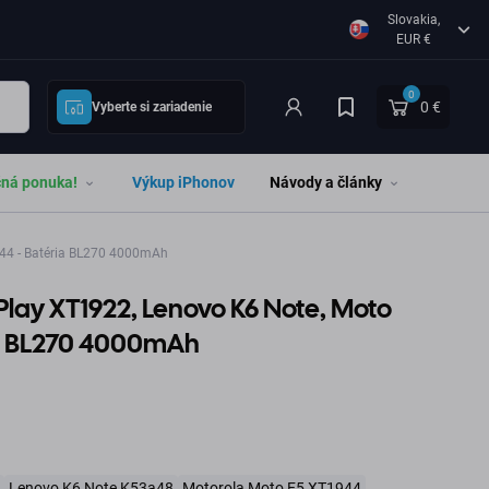
Slovakia,
EUR €
0
0 €
Vyberte si zariadenie
čná ponuka!
Výkup iPhonov
Návody a články
44 - Batéria BL270 4000mAh
Play XT1922, Lenovo K6 Note, Moto
ia BL270 4000mAh
Lenovo K6 Note K53a48
Motorola Moto E5 XT1944