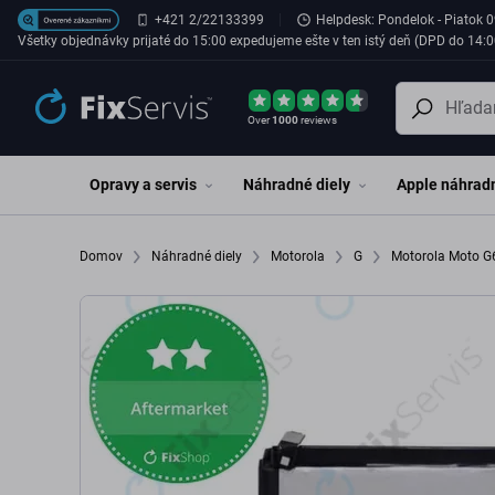
Preskočiť na hlavný obsah
+421 2/22133399
Helpdesk: Pondelok - Piatok 0
Všetky objednávky prijaté do 15:00 expedujeme ešte v ten istý deň (DPD do 14:0
Over
1000
reviews
Opravy a servis
Náhradné diely
Apple náhradn
Domov
Náhradné diely
Motorola
G
Motorola Moto G