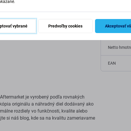
Typ zariaden
akázané.
Kategória
ptovať vybrané
Predvoľby cookies
Akceptovať v
Originalita
Netto hmotn
EAN
Aftermarket je vyrobený podľa rovnakých
e kópia originálu a náhradný diel dodávaný ako
álne rozdiely vo funkčnosti, kvalite alebo
ajte si náš blog, kde sa na kvalitu zameriavame