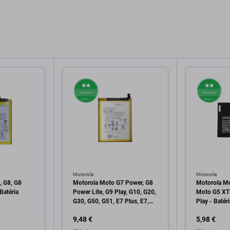
Motorola
Motorola
, G8, G8
Motorola Moto G7 Power, G8
Motorola M
Batéria
Power Lite, G9 Play, G10, G20,
Moto G5 XT
G30, G50, G51, E7 Plus, E7,
Play - Baté
E7i Power, E30, E40 - Batéria
9,48 €
5,98 €
JK50 5000mAh