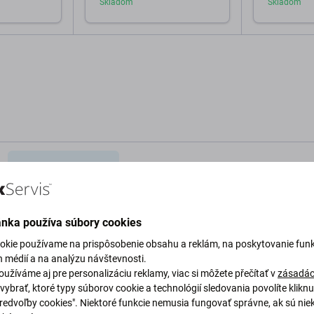
Skladom
Skladom
o košíka
Pridať do košíka
Pri
Popis a špecifikácia
Kvalita
Doprava a vrátenie
Recen
ánka používa súbory cookies
okie používame na prispôsobenie obsahu a reklám, na poskytovanie funk
oto E5 XT1944
h médií a na analýzu návštevnosti.
užíváme aj pre personalizáciu reklamy, viac si môžete přečítať v
zásadác
Špecifi
vybrať, ktoré typy súborov cookie a technológií sledovania povolíte klikn
Predvoľby cookies". Niektoré funkcie nemusia fungovať správne, ak sú nie
fúkla alebo stratila kapacitu, je potrebné ju