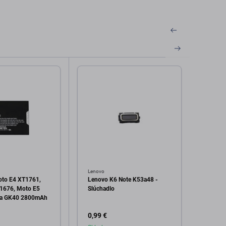
Lenovo
Lenovo
oto E4 XT1761,
Lenovo K6 Note K53a48 -
Lenov
1676, Moto E5
Slúchadlo
Repro
ria GK40 2800mAh
0,99 €
0,99 