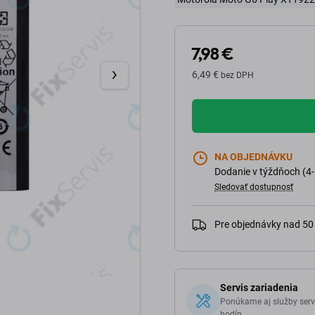
7,98 €
6,49 €
bez DPH
NA OBJEDNÁVKU
Dodanie v týždňoch (4-
Sledovať dostupnosť
Pre objednávky nad 5
Servis zariadenia
Ponúkame aj služby serv
hodín.