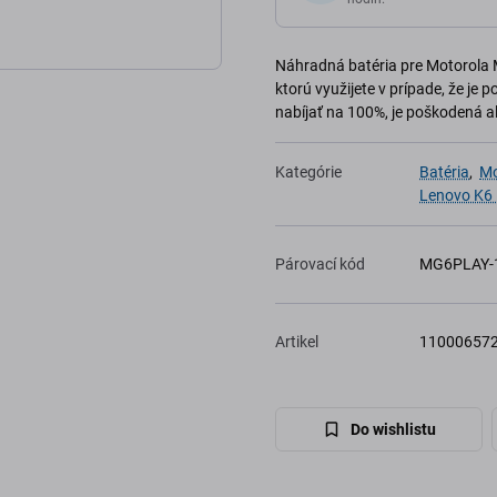
Náhradná batéria pre Motorola
ktorú využijete v prípade, že je 
nabíjať na 100%, je poškodená a
Kategórie
Batéria
,
Mo
Lenovo K6
Párovací kód
MG6PLAY-
Artikel
11000657
Do wishlistu