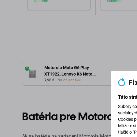
Skladom
Skladom
Pridať do košíka
Pridať d
Motorola Moto G6 Play
XT1922, Lenovo K6 Note,
Moto E5 XT1944 - Batéria
7,98 €
Na objednávku
BL270 4000mAh
Táto str
Súbory co
Batéria pre Motorola M
sociálnyc
Cookies po
Môžete si 
tlačidlo "
Ak sa batéria na zariadení Motorola Moto E5 XT1944 na