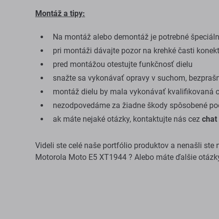
Montáž a tipy:
Na montáž alebo demontáž je potrebné špeciálne
pri montáži dávajte pozor na krehké časti konek
pred montážou otestujte funkčnosť dielu
snažte sa vykonávať opravy v suchom, bezprašn
montáž dielu by mala vykonávať kvalifikovaná 
nezodpovedáme za žiadne škody spôsobené poč
ak máte nejaké otázky, kontaktujte nás cez
chat
Videli ste celé naše portfólio produktov a nenašli st
Motorola Moto E5 XT1944 ? Alebo máte ďalšie otázk