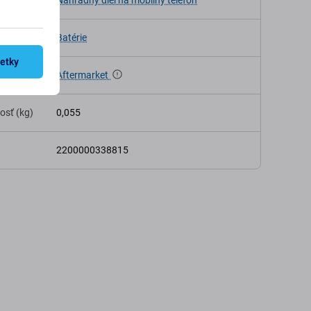
ia
Náhradný diel na mobilný telefón
Batérie
šetky
Aftermarket
osť (kg)
0,055
2200000338815