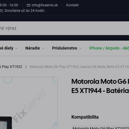
9:00 - 16:00
info@fixservis.sk
Kontakt
0). Doručenie už do 24 hodín.
é diely
Náradie
Príslušenstvo
iPhone / Airpods - Ak
6 Play XT1922
Motorola Moto G6 Play XT1922, Lenovo K6 Note, Moto E5 XT19
Motorola Moto G6 
E5 XT1944 - Batér
Kompatibilita
Motorola Moto G6 Play XT1922