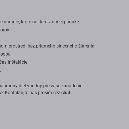
 náradie, ktoré nájdete v našej ponuke
torov
om prostredí bez priameho slnečného žiarenia
osoba
as inštalácie
.
e náhradný diel vhodný pre vaše zariadenie
y? Kontaktujte nás prosím cez
chat
.