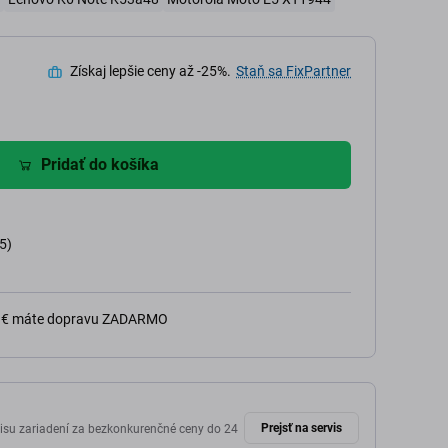
Získaj lepšie ceny až -25%.
Staň sa FixPartner
Pridať do košíka
5)
0 € máte dopravu ZADARMO
Prejsť na servis
isu zariadení za bezkonkurenčné ceny do 24