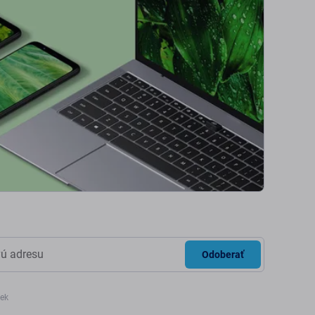
Odoberať
iek