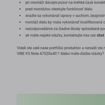
pri montáži dávajte pozor na krehké časti konek
pred montážou otestujte funkčnosť dielu
snažte sa vykonávať opravy v suchom, bezprašn
montáž dielu by mala vykonávať kvalifikovaná 
nezodpovedáme za žiadne škody spôsobené poč
ak máte nejaké otázky, kontaktujte nás cez
chat
Videli ste celé naše portfólio produktov a nenašli st
VIBE K5 Note A7020a40 ? Alebo máte ďalšie otázky?