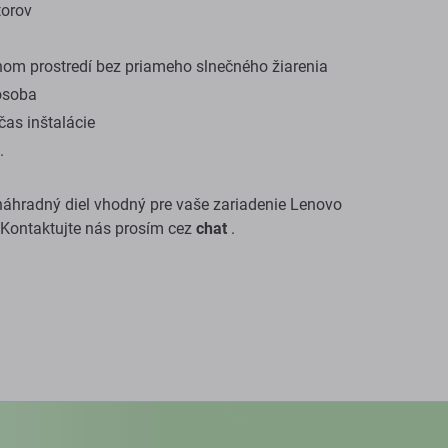
torov
om prostredí bez priameho slnečného žiarenia
osoba
as inštalácie
.
e náhradný diel vhodný pre vaše zariadenie Lenovo
 Kontaktujte nás prosím cez
chat
.