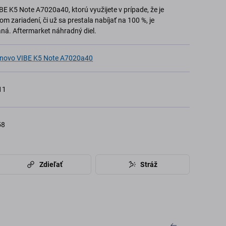
E K5 Note A7020a40, ktorú využijete v prípade, že je
m zariadení, či už sa prestala nabíjať na 100 %, je
á. Aftermarket náhradný diel.
novo VIBE K5 Note A7020a40
11
58
Zdieľať
Stráž