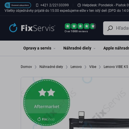
Preskočiť na hlavný obsah
+421 2/22133399
Helpdesk: Pondelok - Piatok 0
Všetky objednávky prijaté do 15:00 expedujeme ešte v ten istý deň (DPD do 14:0
Over
1000
reviews
Opravy a servis
Náhradné diely
Apple náhradn
Domov
Náhradné diely
Lenovo
Vibe
Lenovo VIBE K