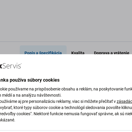
o košíka
Pridať do košíka
Pri
Popis a špecifikácia
Kvalita
Doprava a vrátenie
ánka používa súbory cookies
E K5 Note A7020a40
Špecifi
okie používame na prispôsobenie obsahu a reklám, na poskytovanie funk
h médií a na analýzu návštevnosti.
užíváme aj pre personalizáciu reklamy, viac si môžete přečítať v
zásadác
a40 nafúkla alebo stratila kapacitu, je potrebné
Typ zariaden
vybrať, ktoré typy súborov cookie a technológií sledovania povolíte klikn
Predvoľby cookies". Niektoré funkcie nemusia fungovať správne, ak sú nie
akázané.
Kategória