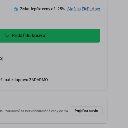
Získaj lepšie ceny až -25%.
Staň sa FixPartner
Pridať do košíka
5)
0 € máte dopravu ZADARMO
Prejsť na servis
isu zariadení za bezkonkurenčné ceny do 24