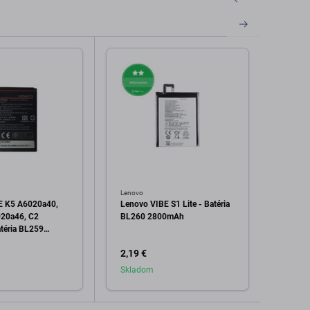
Lenovo
Lenovo
E K5 A6020a40,
Lenovo VIBE S1 Lite - Batéria
Lenovo
020a46, C2
BL260 2800mAh
Konek
téria BL259
2,19 €
0,99 
Skladom
Skla