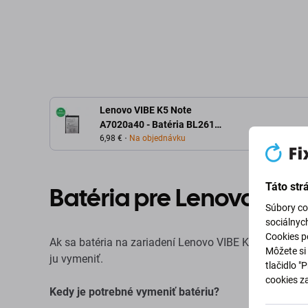
Pridať do košíka
Pridať d
Lenovo VIBE K5 Note
A7020a40 - Batéria BL261
3500mAh
6,98 €
Na objednávku
Táto str
Batéria pre Lenovo VIB
Súbory co
sociálnyc
Cookies po
Ak sa batéria na zariadení Lenovo VIBE K5 Note A7020
Môžete si 
ju vymeniť.
tlačidlo "
cookies z
Kedy je potrebné vymeniť batériu?