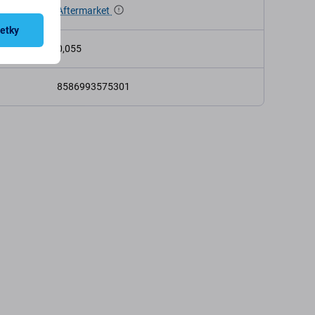
Aftermarket
šetky
osť (kg)
0,055
8586993575301