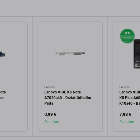
Lenovo
Lenovo
ote
Lenovo VIBE K5 Note
Lenovo VIB
tor
A7020a40 - Držiak Odtlačku
K5 Plus A6
Prsta
K10a40 - Ba
2750mAh
0,99 €
7,98 €
Skladom
Skladom