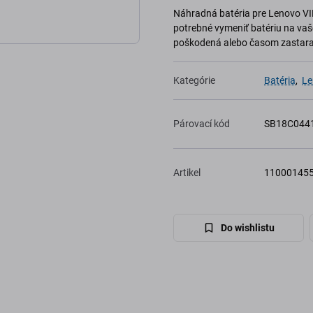
Náhradná batéria pre Lenovo VIB
potrebné vymeniť batériu na vašo
poškodená alebo časom zastaran
Kategórie
Batéria
,
Le
Párovací kód
SB18C044
Artikel
11000145
Do wishlistu