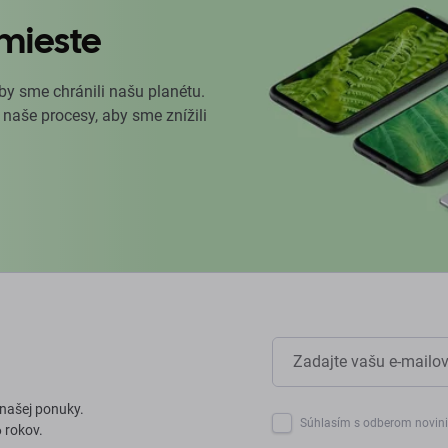
mieste
by sme chránili našu planétu.
 naše procesy, aby sme znížili
 našej ponuky.
Súhlasím s odberom novin
 rokov.