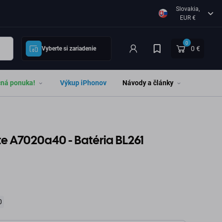
Slovakia,
EUR €
0
0 €
Vyberte si zariadenie
čná ponuka!
Výkup iPhonov
Návody a články
te A7020a40 - Batéria BL261
0