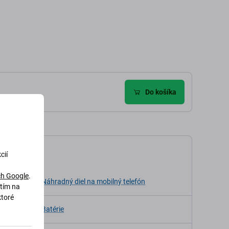
dať do košíka
Pridať do košíka
Do košíka
kácia
cií
h Google
.
ia
Náhradný diel na mobilný telefón
utím na
ktoré
Batérie