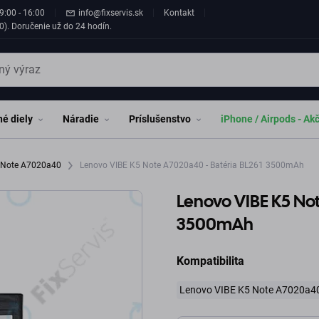
9:00 - 16:00
info@fixservis.sk
Kontakt
0). Doručenie už do 24 hodín.
é diely
Náradie
Príslušenstvo
iPhone / Airpods - Ak
5 Note A7020a40
Lenovo VIBE K5 Note A7020a40 - Batéria BL261 3500mAh
Lenovo VIBE K5 No
3500mAh
Kompatibilita
Lenovo VIBE K5 Note A7020a4