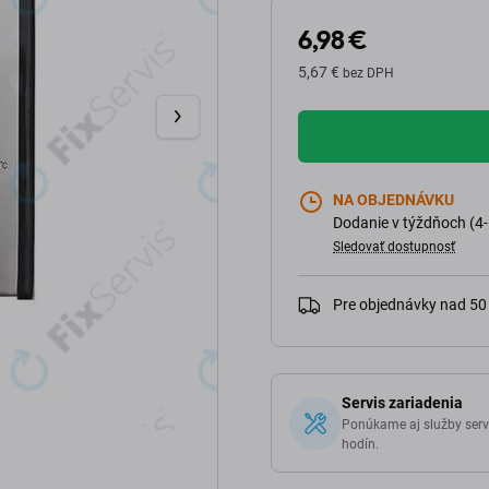
6,98 €
5,67 €
bez DPH
NA OBJEDNÁVKU
Dodanie v týždňoch (4-
Sledovať dostupnosť
Pre objednávky nad 5
Servis zariadenia
Ponúkame aj služby serv
hodín.