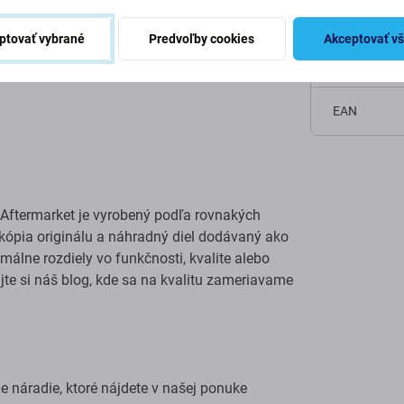
Originalita
ptovať vybrané
Predvoľby cookies
Akceptovať v
Netto hmotn
EAN
Aftermarket je vyrobený podľa rovnakých
e kópia originálu a náhradný diel dodávaný ako
álne rozdiely vo funkčnosti, kvalite alebo
ajte si náš blog, kde sa na kvalitu zameriavame
 náradie, ktoré nájdete v našej ponuke