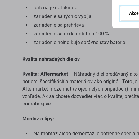
batéria je nafúknutá
Akce
zariadenie sa rýchlo vybíja
zariadenie sa prehrieva
zariadenie sa nedá nabiť na 100 %
zariadenie neindikuje správne stav batérie
Kvalita náhradných dielov
Kvalita: Aftermarket
– Náhradný diel predávaný ako 
noriem, špecifikácií a materiálov ako originál. Toto j
Aftermarket môže mať (v ojedinelých prípadoch) minim
vzhľade. Ak sa chcete dozvedieť viac o kvalite, prečít
podrobnejšie.
Montáž a tipy:
Na montáž alebo demontáž je potrebné špeciálne