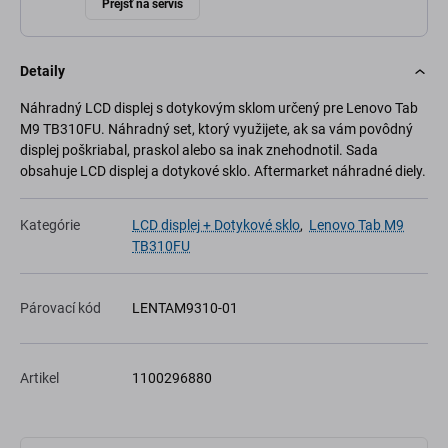
Prejsť na servis
Detaily
Náhradný LCD displej s dotykovým sklom určený pre Lenovo Tab
M9 TB310FU. Náhradný set, ktorý využijete, ak sa vám povôdný
displej poškriabal, praskol alebo sa inak znehodnotil. Sada
obsahuje LCD displej a dotykové sklo. Aftermarket náhradné diely.
Kategórie
LCD displej + Dotykové sklo
,
Lenovo Tab M9
TB310FU
Párovací kód
LENTAM9310-01
Artikel
1100296880