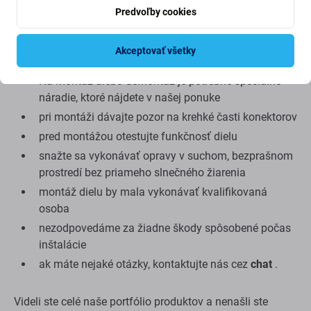
Predvoľby cookies
kvalite venujeme podrobnejšie.
Montáž a tipy:
Akceptovať všetky
Na montáž alebo demontáž je potrebné špeciálne
náradie, ktoré nájdete v našej ponuke
pri montáži dávajte pozor na krehké časti konektorov
pred montážou otestujte funkčnosť dielu
snažte sa vykonávať opravy v suchom, bezprašnom
prostredí bez priameho slnečného žiarenia
montáž dielu by mala vykonávať kvalifikovaná
osoba
nezodpovedáme za žiadne škody spôsobené počas
inštalácie
ak máte nejaké otázky, kontaktujte nás cez
chat
.
Videli ste celé naše portfólio produktov a nenašli ste