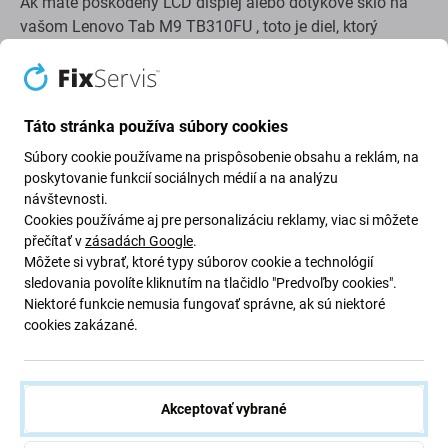
Ak máte poškodený LCD displej alebo dotykové sklo na
vašom Lenovo Tab M9 TB310FU , toto je diel, ktorý
potrebujete, aby bolo vaše zariadenie opäť plne funkčné.
Táto sada obsahuje:
Táto stránka používa súbory cookies
LCD displej
Súbory cookie používame na prispôsobenie obsahu a reklám, na
Dotykové sklo
poskytovanie funkcií sociálnych médií a na analýzu
návštevnosti.
Cookies používáme aj pre personalizáciu reklamy, viac si môžete
Kvalita náhradných dielov
přečítať v
zásadách Google
.
Môžete si vybrať, ktoré typy súborov cookie a technológií
Kvalita: Aftermarket
– Displej predávaný ako
sledovania povolíte kliknutím na tlačidlo "Predvoľby cookies".
Aftermarket je vyrobený podľa rovnakých noriem,
Niektoré funkcie nemusia fungovať správne, ak sú niektoré
špecifikácií a materiálov ako originál. Displeje kvality pre
cookies zakázané.
trh s náhradnými dielmi sú vybavené technológiou TFT.
Je to kópia originálu, pričom displej dodávaný ako
Aftermarket má (v zriedkavých prípadoch) minimálne
Akceptovať vybrané
rozdiely vo funkčnosti, kvalite alebo vzhľade. Ak sa chcete
o kvalite dozvedieť viac, prečítajte si náš blog, kde sa