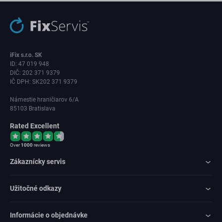
iFix s.r.o. SK
ID: 47 019 948
DIČ: 202 371 9379
IČ DPH: SK202 371 9379
Námestie hraničiarov 6/A
85103 Bratislava
Rated Excellent
Over
1000
reviews
Zákaznícky servis
Užitočné odkazy
Informácie o objednávke