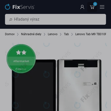
Preskočiť na hlavný obsah
0
Domov
Náhradné diely
Lenovo
Tab
Lenovo Tab M9 TB310FU