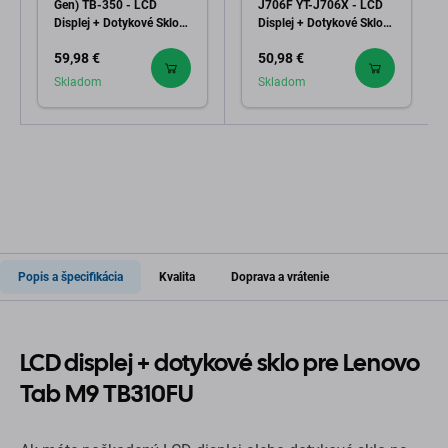
Gen) TB-350 - LCD
J706F YT-J706X - LCD
Displej + Dotykové Sklo
Displej + Dotykové Sklo
TFT
(Black) TFT
59,98 €
50,98 €
Skladom
Skladom
Popis a špecifikácia
Kvalita
Doprava a vrátenie
LCD displej + dotykové sklo pre Lenovo
Tab M9 TB310FU